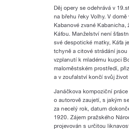
Děj opery se odehrává v 19.st
na břehu řeky Volhy. V domě
Kabanové zvané Kabanicha, ži
Káťou. Manželství není šťastn
své despotické matky, Káťa je 
tchyně a citové strádání jso
vzplanutí k mladému kupci B
maloměstském prostředí, při
a v zoufalství končí svůj živo
Janáčkova kompoziční práce n
o autorově zaujetí, s jakým s
za necelý rok, datum dokonče
1920. Zájem pražského Národ
projevován s určitou liknavost