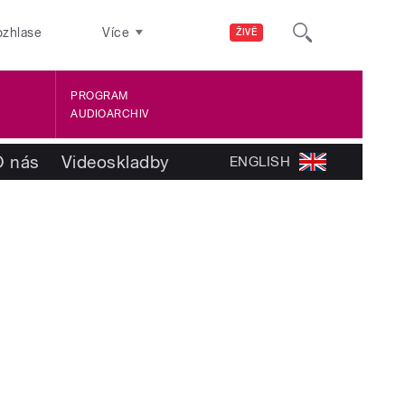
ozhlase
Více
ŽIVĚ
PROGRAM
AUDIOARCHIV
O nás
Videoskladby
ENGLISH