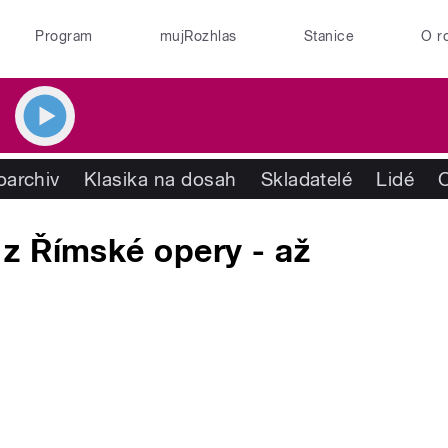
Program
mujRozhlas
Stanice
O r
oarchiv
Klasika na dosah
Skladatelé
Lidé
z Římské opery - až