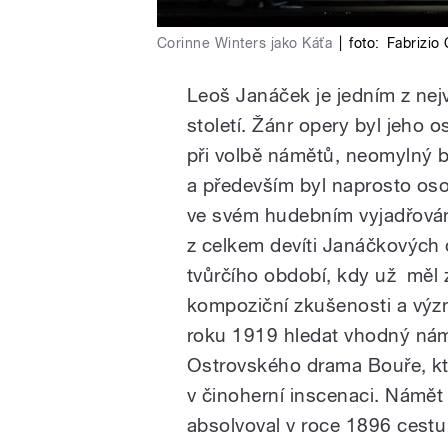
Corinne Winters jako Káťa
|
foto:
Fabrizio
Leoš Janáček je jedním z ne
století. Žánr opery byl jeho 
při volbě námětů, neomylný b
a především byl naprosto oso
ve svém hudebním vyjadřován
z celkem devíti Janáčkových 
tvůrčího období, kdy už měl 
kompoziční zkušenosti a vý
roku 1919 hledat vhodný námě
Ostrovského drama Bouře, kt
v činoherní inscenaci. Námět 
absolvoval v roce 1896 cest