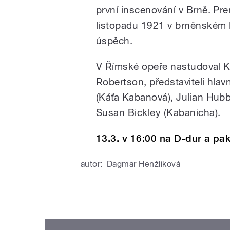
první inscenování v Brně. Pr
listopadu 1921 v brněnském
úspěch.
V Římské opeře nastudoval K
Robertson, představiteli hlav
(Káťa Kabanová), Julian Hubb
Susan Bickley (Kabanicha).
13.3. v 16:00 na D-dur a pak
autor:
Dagmar Henžlíková