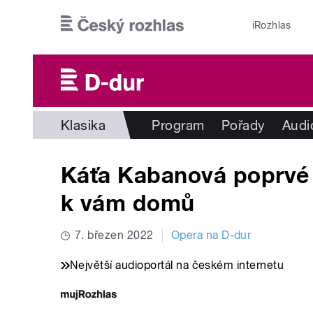
Přejít k hlavnímu obsahu
iRozhlas
Klasika
Program
Pořady
Audi
Káťa Kabanová poprvé 
k vám domů
7. březen 2022
Opera na D-dur
Největší audioportál na českém internetu