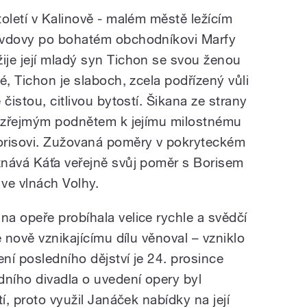
oletí v Kalinově - malém městě ležícím
 vdovy po bohatém obchodníkovi Marfy
je její mladý syn Tichon se svou ženou
é, Tichon je slaboch, zcela podřízený vůli
čistou, citlivou bytostí. Šikana ze strany
u zřejmým podnětem k jejímu milostnému
orisovi. Zužovaná poměry v pokryteckém
znává Káťa veřejně svůj poměr s Borisem
t ve vlnách Volhy.
a opeře probíhala velice rychle a svědčí
e nově vznikajícímu dílu věnoval – vzniklo
ní posledního dějství je 24. prosince
ního divadla o uvedení opery byl
í, proto využil Janáček nabídky na její