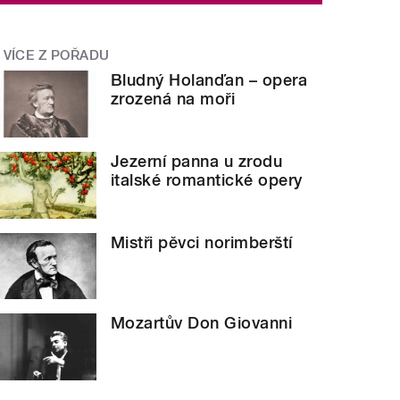
VÍCE Z POŘADU
Bludný Holanďan – opera
zrozená na moři
Jezerní panna u zrodu
italské romantické opery
Mistři pěvci norimberští
Mozartův Don Giovanni