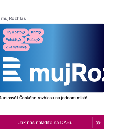
mujRozhlas
Hry a četby
Krimi
Pohádky
Pořady
Živé vysílání
Audiosvět Českého rozhlasu na jednom místě
Jak nás naladíte na DABu