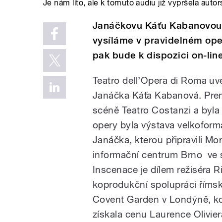
Je nám líto, ale k tomuto audiu již vypršela autor
Janáčkovu Káťu Kabanovou 
vysíláme v pravidelném ope
pak bude k dispozici on-line
Teatro dell’Opera di Roma uv
Janáčka Káťa Kabanová. Prem
scéně Teatro Costanzi a byla
opery byla výstava velkoform
Janáčka, kterou připravili M
informační centrum Brno ve 
Inscenace je dílem režiséra 
koprodukční spolupráci říms
Covent Garden v Londýně, kd
získala cenu Laurence Olivier