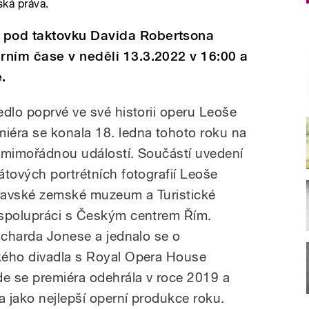
ská práva.
pod taktovku Davida Robertsona
rním čase v neděli 13.3.2022 v 16:00 a
.
edlo poprvé ve své historii operu Leoše
iéra se konala 18. ledna tohoto roku na
 mimořádnou událostí. Součástí uvedení
átových portrétních fotografií Leoše
oravské zemské muzeum a Turistické
spolupráci s Českým centrem Řím.
Richarda Jonese a jednalo se o
kého divadla s Royal Opera House
e se premiéra odehrála v roce 2019 a
a jako nejlepší operní produkce roku.