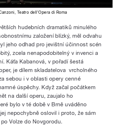
 Canzoni
,
Teatro dell’Opera di Roma
jvětších hudebních dramatiků minulého
osobnostnímu založení blízký, měl odvahu
yl jeho odhad pro jevištní účinnost scén
bitý, zcela nenapodobitelný v invenci a
í. Káťa Kabanová, v pořadí šestá
oper, je dílem skladatelova vrcholného
za sebou i v oblasti opery cenné
znamné úspěchy. Když začal počátkem
t na další operu, zaujalo ho
eré bylo v té době v Brně uváděno
jej nepochybně oslovil i proto, že sám
u po Volze do Novgorodu.