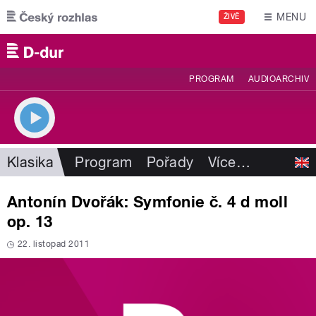
Přejít k hlavnímu obsahu
MENU
ŽIVĚ
PROGRAM
AUDIOARCHIV
Klasika
Program
Pořady
Více
…
Antonín Dvořák: Symfonie č. 4 d moll
op. 13
22. listopad 2011