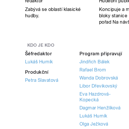
redaktor
Hudební publi
Zabývá se oblastí klasické
Koncipuje a m
hudby.
bloky stanice 
pořad Na náv
KDO JE KDO
Šéfredaktor
Program připravují
Lukáš Hurník
Jindřich Bálek
Rafael Brom
Produkční
Wanda Dobrovská
Petra Slavatová
Libor Dřevikovský
Eva Hazdrová-
Kopecká
Dagmar Henžlíková
Lukáš Hurník
Olga Ježková