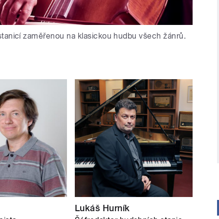
stanicí zaměřenou na klasickou hudbu všech žánrů.
Lukáš Hurník