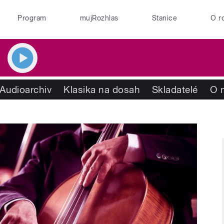
Program
mujRozhlas
Stanice
O r
Audioarchiv
Klasika na dosah
Skladatelé
O 