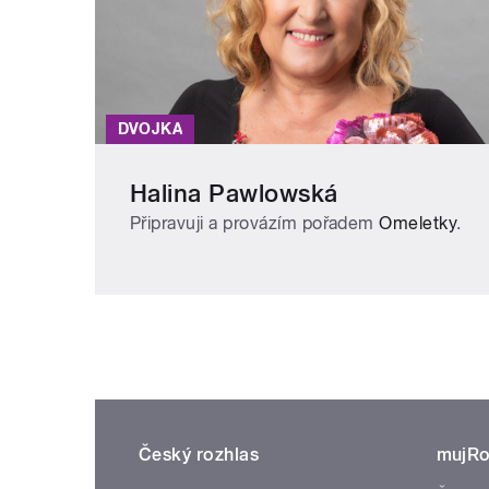
DVOJKA
Halina Pawlowská
Připravuji a provázím pořadem
Omeletky
.
Český rozhlas
mujRo