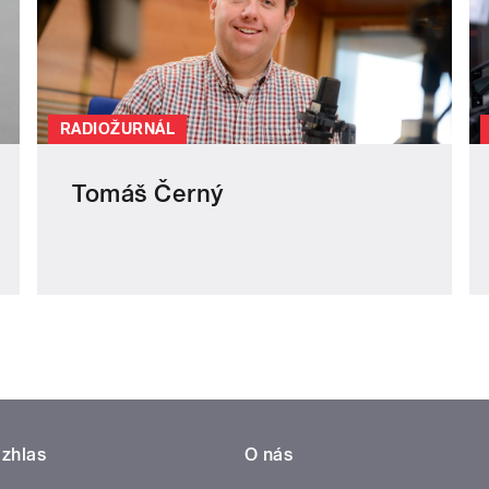
RADIOŽURNÁL
Tomáš Černý
zhlas
O nás