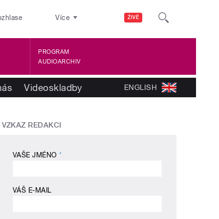
ozhlase
Více
ŽIVĚ
PROGRAM
AUDIOARCHIV
nás
Videoskladby
ENGLISH
VZKAZ REDAKCI
VAŠE JMÉNO
*
VÁŠ E-MAIL