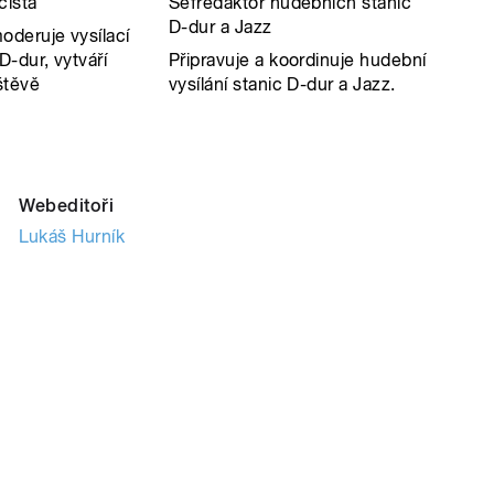
cista
Šéfredaktor hudebních stanic
D-dur a Jazz
oderuje vysílací
D-dur, vytváří
Připravuje a koordinuje hudební
štěvě
vysílání stanic D-dur a Jazz.
Webeditoři
Lukáš Hurník