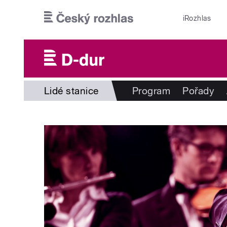
Přejít k hlavnímu obsahu
iRozhlas
Lidé stanice
Program
Pořady