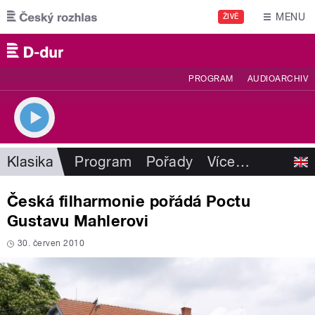
Přejít k hlavnímu obsahu
MENU
ŽIVĚ
PROGRAM
AUDIOARCHIV
Klasika
Program
Pořady
Více
…
Česká filharmonie pořádá Poctu
Gustavu Mahlerovi
30. červen 2010