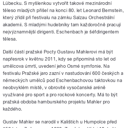
Lübecku. S myšlenkou vytvořit takové mezinárodní
těleso mladých přišel na konci 80. let Leonard Bernstein,
který zřídil při festivalu na zámku Salzau Orchestrální
akademii. S mladými hudebníky tam každoročně pracují
nejvýznamnější dirigenti. Eschenbach je šéfdirigentem
tělesa.
Další částí pražské Pocty Gustavu Mahlerovi má být
napřesrok v květnu 2011, kdy se připomíná sto let od
umělcova úmrtí, uvedení jeho Osmé symfonie. Na
festivalu Pražské jaro zazní v nastudování 600 českých a
německých umělců pod Eschenbachovou taktovkou na
neobvyklém místě, v obrovité vysočanské aréně
využívané pro sport a pro rockové koncerty. Má to být
pražská obdoba hamburského projektu Mahler pro
každého.
Gustav Mahler se narodil v Kalištích u Humpolce před