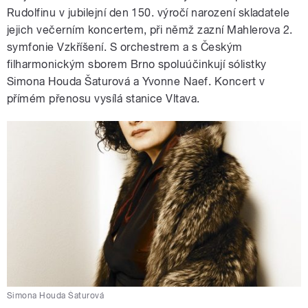
Rudolfinu v jubilejní den 150. výročí narození skladatele
jejich večerním koncertem, při němž zazní Mahlerova 2.
symfonie Vzkříšení. S orchestrem a s Českým
filharmonickým sborem Brno spoluúčinkují sólistky
Simona Houda Šaturová a Yvonne Naef. Koncert v
přímém přenosu vysílá stanice Vltava.
Simona Houda Šaturová