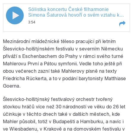
Sólistka koncertu České filharmonie
Simona Šaturová hovoří o svém vztahu k
hudbě Gustava Mahlera
3:54
Play /
Sólistka koncertu České filharmonie Simona Šaturová hovoří o svém vztahu k hudbě Gustava Mahlera
Mezinárodní mládežnické těleso pracující při letním
Šlesvicko-holštýnském festivalu v severním Německu
přiváží s Eschenbachem do Prahy v rámci svého turné
Mahlerovu První a Pátou symfonii. Vedle toho ještě při
obou večerech zazní také Mahlerovy písně na texty
Friedricha Rückerta, a to v podání barytonisty Matthiase
Goerna.
pause
Šlesvicko-holštýnský festivalový orchestr tvořený
stovkou hráčů více než 30 národností ve věku do 26 let
účinkuje v těchto dnech také v dalších městech, kde
Mahler působil, totiž v Budapešti a Hamburku, a navíc i
ve Wiesbadenu, v Krakově a na domovském festivalu v