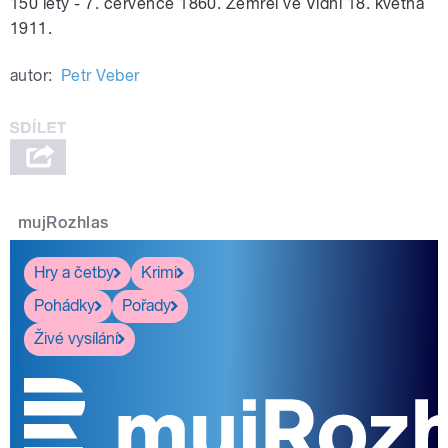
150 lety - 7. července 1860. Zemřel ve Vídni 18. května
1911.
autor:
Petr Veber
mujRozhlas
Hry a četby
Krimi
Pohádky
Pořady
Živé vysílání