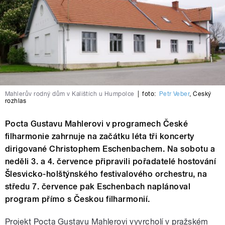
Mahlerův rodný dům v Kalištích u Humpolce
|
foto:
Petr Veber
,
Český
rozhlas
Pocta Gustavu Mahlerovi v programech České
filharmonie zahrnuje na začátku léta tři koncerty
dirigované Christophem Eschenbachem. Na sobotu a
neděli 3. a 4. července připravili pořadatelé hostování
Šlesvicko-holštýnského festivalového orchestru, na
středu 7. července pak Eschenbach naplánoval
program přímo s Českou filharmonií.
Projekt Pocta Gustavu Mahlerovi vyvrcholí v pražském