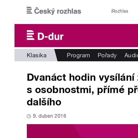
Přejít k hlavnímu obsahu
iRozhlas
Klasika
Program
Pořady
Audi
Dvanáct hodin vysílání
s osobnostmi, přímé p
dalšího
9. duben 2016