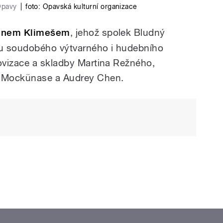
Opavy
|
foto:
Opavská kulturní organizace
tinem Klimešem
, jehož spolek Bludný
 soudobého výtvarného i hudebního
ovizace a skladby Martina Režného,
 Mockünase a Audrey Chen.