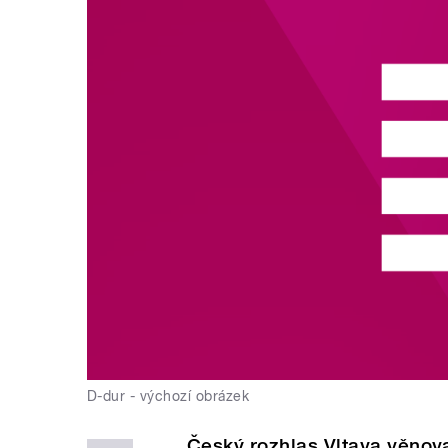
D-dur - výchozí obrázek
Český rozhlas Vltava věnova