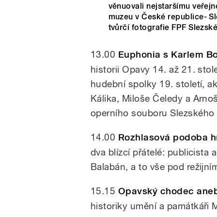
věnuovali nejstaršímu veřej
muzeu v České republice- S
tvůrčí fotografie FPF Slezské
13.00
Euphonia s Karlem 
historii Opavy 14. až 21. st
/
hudební spolky 19. století, a
Kálika, Miloše Čeledy a Arno
operního souboru Slezského 
14.00
Rozhlasová podoba h
dva blízcí přátelé: publicista
Balabán, a to vše pod režijn
pause
15.15
Opavský chodec aneb
historiky umění a památkář