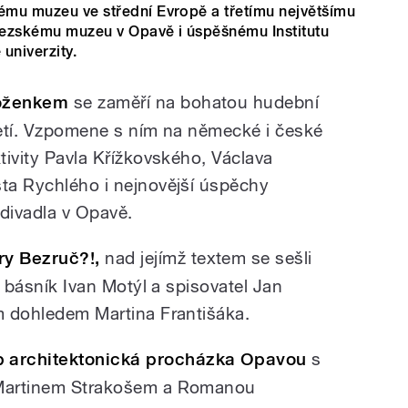
nému muzeu ve střední Evropě a třetímu největšímu
lezskému muzeu v Opavě i úspěšnému Institutu
 univerzity.
Boženkem
se zaměří na bohatou hudební
oletí. Vzpomene s ním na německé i české
ktivity Pavla Křížkovského, Václava
šta Rychlého i nejnovější úspěchy
divadla v Opavě.
ry Bezruč?!,
nad jejímž textem se sešli
 a básník Ivan Motýl a spisovatel Jan
ím dohledem Martina Františáka.
 architektonická procházka Opavou
s
i Martinem Strakošem a Romanou