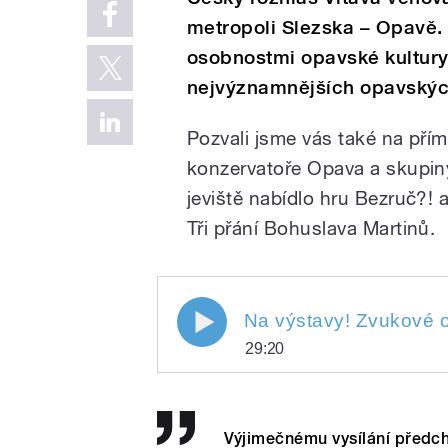
metropoli Slezska – Opavě.
osobnostmi opavské kultury 
nejvýznamnějších opavských
Pozvali jsme vás také na pří
konzervatoře Opava a skupin
jeviště nabídlo hru Bezruč?!
Tři přání Bohuslava Martinů.
29:20
Play
Výjimečnému vysílání předch