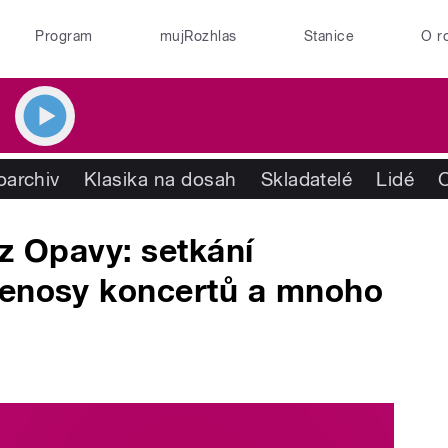
Program
mujRozhlas
Stanice
O r
oarchiv
Klasika na dosah
Skladatelé
Lidé
 z Opavy: setkání
řenosy koncertů a mnoho