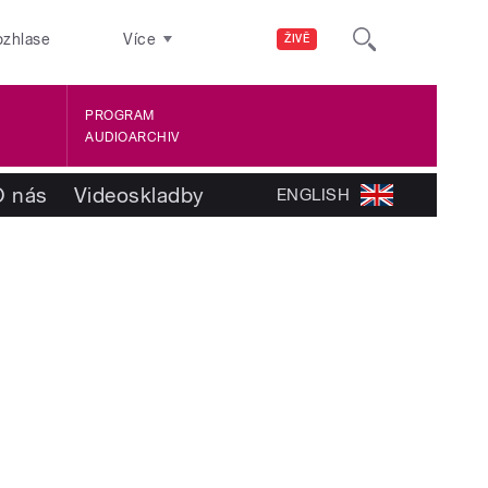
ozhlase
Více
ŽIVĚ
PROGRAM
AUDIOARCHIV
O nás
Videoskladby
ENGLISH