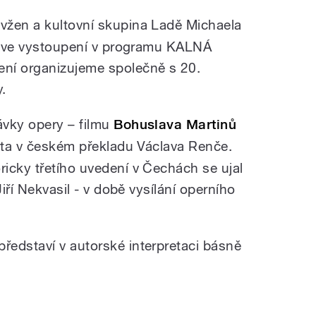
vžen a kultovní skupina Ladě Michaela
 live vystoupení v programu KALNÁ
ní organizujeme společně s 20.
y.
ávky opery – filmu
Bohuslava Martinů
ota v českém překladu Václava Renče.
icky třetího uvedení v Čechách se ujal
Jiří Nekvasil - v době vysílání operního
představí v autorské interpretaci básně