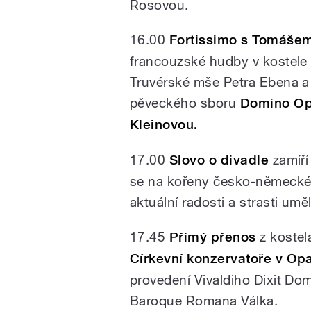
Rosovou.
16.00
Fortissimo s Tomáše
francouzské hudby v kostele
Truvérské mše Petra Ebena a
pěveckého sboru
Domino Opav
Kleinovou.
17.00
Slovo o divadle
zamíří
se na kořeny česko-německé h
aktuální radosti a strasti u
17.45
Přímý přenos
z kostel
Církevní konzervatoře v Op
provedení Vivaldiho Dixit D
Baroque Romana Válka.