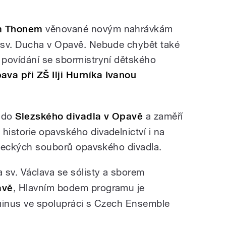
m Thonem
věnované novým nahrávkám
 sv. Ducha v Opavě. Nebude chybět také
 povídání se sbormistryní dětského
a při ZŠ Ilji Hurníka Ivanou
 do
Slezského divadla v Opavě
a zaměří
istorie opavského divadelnictví i na
měleckých souborů opavského divadla.
a sv. Václava se sólisty a sborem
avě
, Hlavním bodem programu je
ominus ve spolupráci s Czech Ensemble