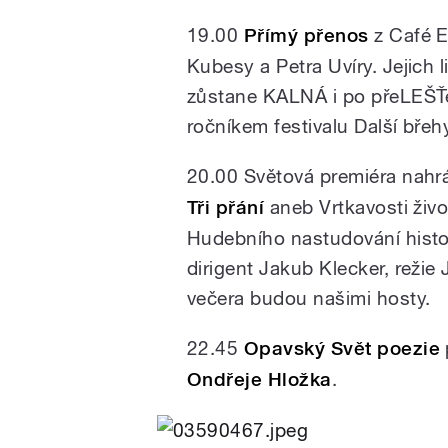
19.00
Přímý přenos
z Café E
Kubesy a Petra Uvíry. Jejich
zůstane KALNÁ i po přeLEŠŤe
ročníkem festivalu Další břeh
20.00 Světová premiéra nahr
Tři přání
aneb Vrtkavosti živ
Hudebního nastudování histor
dirigent Jakub Klecker, režie 
večera budou našimi hosty.
22.45
Opavský Svět poezie
Ondřeje Hložka
.