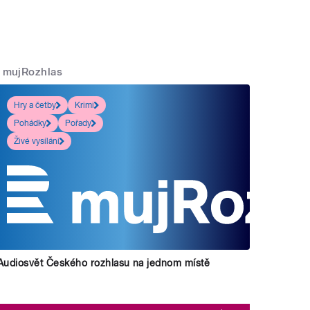
mujRozhlas
Hry a četby
Krimi
Pohádky
Pořady
Živé vysílání
Audiosvět Českého rozhlasu na jednom místě