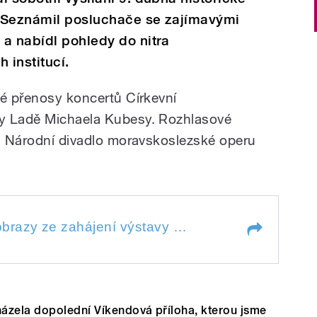
 Seznámil posluchače se zajímavými
a nabídl pohledy do nitra
 institucí.
mé přenosy koncertů Církevní
y Ladě Michaela Kubesy. Rozhlasové
 a Národní divadlo moravskoslezské operu
Na výstavy! Zvukové obrazy ze zahájení výstavy ke čtvrtstoletí činnosti Institutu tvůrčí fotografie FPF SU v Opavě v Art Centru Galerie 4 v Chebu; Rozhovory s Vladimírem Birgusem a Jindřichem Štreitem z opavské univerzity; Dokument o Jdřichu Štreitovi.
Na výstavy! Zvukové obrazy ze zahájení výstavy ke čtvrtstoletí činnosti Institutu tvůrčí fotografie FPF SU v Opavě v Art Centru Galerie 4 v Chebu; Rozhovory s Vladimírem Birgusem a Jindřichem Štreitem z opavské univerzity; Dokument o Jdřichu Štreitovi.
ázela dopolední Víkendová příloha, kterou jsme