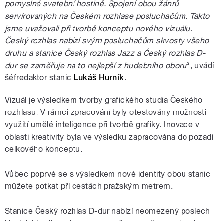
pomyslné svatební hostině. Spojení obou žánrů
servírovaných na Českém rozhlase posluchačům. Takto
jsme uvažovali při tvorbě konceptu nového vizuálu.
Český rozhlas nabízí svým posluchačům skvosty všeho
druhu a stanice Český rozhlas Jazz a Český rozhlas D-
dur se zaměřuje na to nejlepší z hudebního oboru
“, uvádí
šéfredaktor stanic
Lukáš Hurník
.
Vizuál je výsledkem tvorby grafického studia Českého
rozhlasu. V rámci zpracování byly otestovány možnosti
využití umělé inteligence při tvorbě grafiky. Inovace v
oblasti kreativity byla ve výsledku zapracována do pozadí
celkového konceptu.
Vůbec poprvé se s výsledkem nové identity obou stanic
můžete potkat při cestách pražským metrem.
Stanice Český rozhlas D-dur nabízí neomezený poslech