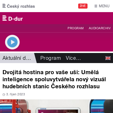
Přejít k hlavnímu obsahu
MENU
ŽIVĚ
PROGRAM
AUDIOARCHIV
Aktuální dění
Program
Více
…
Dvojitá hostina pro vaše uši: Umělá
inteligence spoluvytvářela nový vizuál
hudebních stanic Českého rozhlasu
3. říjen 2023