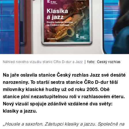
Náhled nového vizuálu stanic ČRo D-dur a Jazz
|
foto:
Český rozhlas
Na jaře oslavila stanice Český rozhlas Jazz své desáté
narozeniny. To starší sestra stanice ČRo D-dur těší
milovníky klasické hudby už od roku 2005. Obě
stanice plní nezastupitelnou roli v rozhlasovém éteru.
Nový vizuál spojuje zdánlivě vzdálené dva světy:
klasiky a jazzu.
„
Housle a saxofon. Zástupci klasiky a jazzu. Společně na