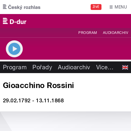
Přejít k hlavnímu obsahu
MENU
ŽIVĚ
PROGRAM
AUDIOARCHIV
Program
Pořady
Audioarchiv
Více
…
Gioacchino Rossini
29.02.1792 - 13.11.1868