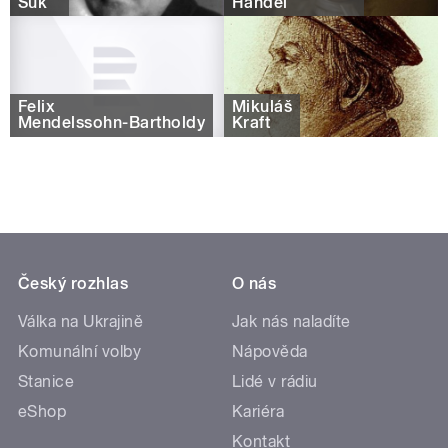
Suk
Händel
Felix
Mikuláš
Mendelssohn-Bartholdy
Kraft
Český rozhlas
O nás
Válka na Ukrajině
Jak nás naladíte
Komunální volby
Nápověda
Stanice
Lidé v rádiu
eShop
Kariéra
Kontakt