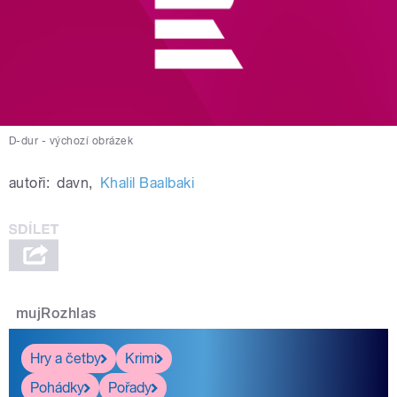
D-dur - výchozí obrázek
autoři:
davn
,
Khalil Baalbaki
mujRozhlas
Hry a četby
Krimi
Pohádky
Pořady