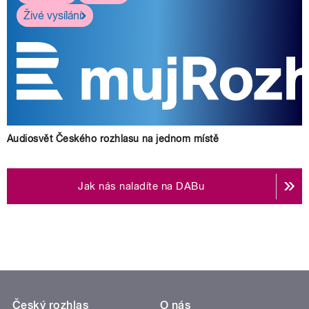
Živé vysílání
Audiosvět Českého rozhlasu na jednom místě
Jak nás naladíte na DABu
Český rozhlas
O nás