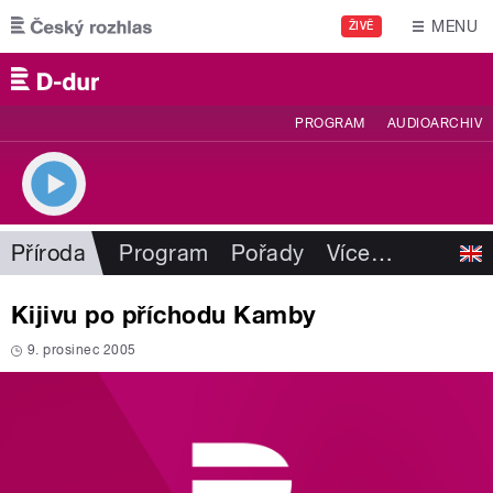
Přejít k hlavnímu obsahu
MENU
ŽIVĚ
PROGRAM
AUDIOARCHIV
Příroda
Program
Pořady
Více
…
Kijivu po příchodu Kamby
9. prosinec 2005