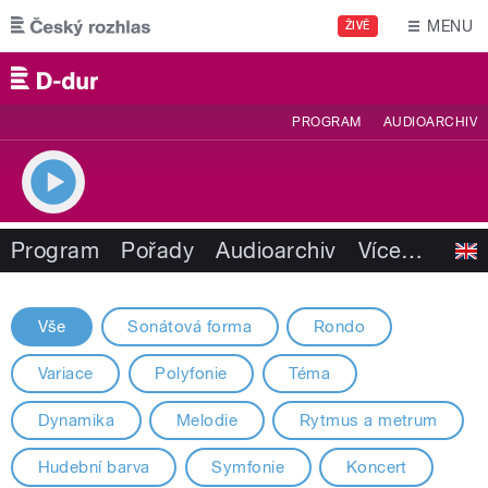
Přejít k hlavnímu obsahu
MENU
ŽIVĚ
PROGRAM
AUDIOARCHIV
Program
Pořady
Audioarchiv
Více
…
STRÁNKY
Vše
Sonátová forma
Rondo
Variace
Polyfonie
Téma
Dynamika
Melodie
Rytmus a metrum
Hudební barva
Symfonie
Koncert