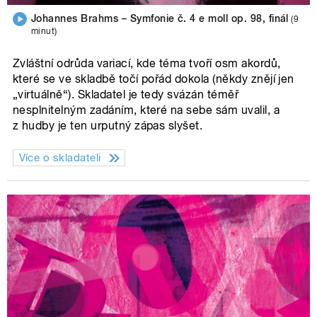
Johannes Brahms – Symfonie č. 4 e moll op. 98, finál
(9
minut)
Zvláštní odrůda variací, kde téma tvoří osm akordů,
které se ve skladbě točí pořád dokola (někdy znějí jen
„virtuálně“). Skladatel je tedy svázán téměř
nesplnitelným zadáním, které na sebe sám uvalil, a
z hudby je ten urputný zápas slyšet.
Více o skladateli