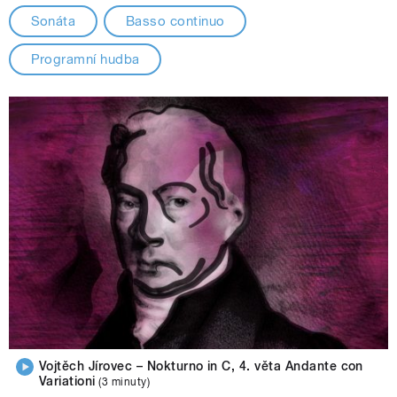
Sonáta
Basso continuo
Programní hudba
Vojtěch Jírovec – Nokturno in C, 4. věta Andante con
Variationi
(3 minuty)