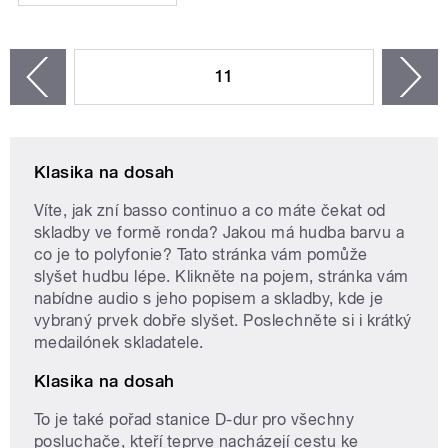
11
n
zí
Klasika na dosah
Víte, jak zní basso continuo a co máte čekat od
skladby ve formě ronda? Jakou má hudba barvu a
co je to polyfonie? Tato stránka vám pomůže
slyšet hudbu lépe. Klikněte na pojem, stránka vám
nabídne audio s jeho popisem a skladby, kde je
vybraný prvek dobře slyšet. Poslechněte si i krátký
medailónek skladatele.
Klasika na dosah
To je také pořad stanice D-dur pro všechny
posluchače, kteří teprve nacházejí cestu ke