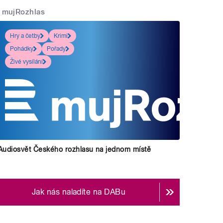
mujRozhlas
Hry a četby
Krimi
Pohádky
Pořady
Živé vysílání
Audiosvět Českého rozhlasu na jednom místě
Jak nás naladíte na DABu