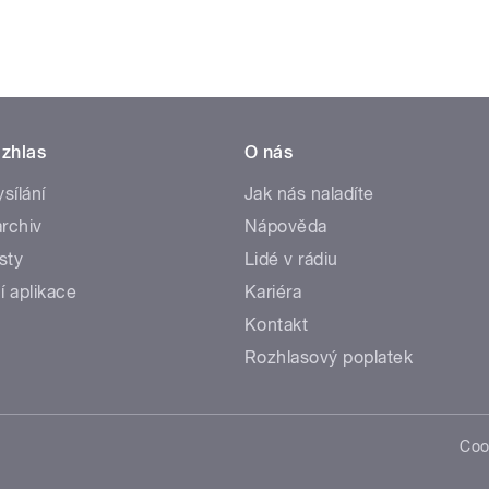
zhlas
O nás
ysílání
Jak nás naladíte
rchiv
Nápověda
sty
Lidé v rádiu
í aplikace
Kariéra
Kontakt
Rozhlasový poplatek
Coo