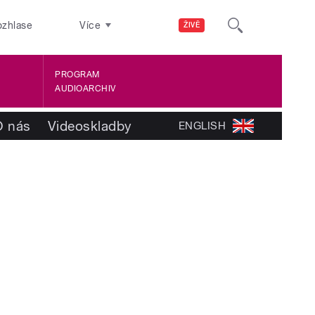
ozhlase
Více
ŽIVĚ
PROGRAM
AUDIOARCHIV
O nás
Videoskladby
ENGLISH