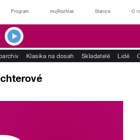
Program
mujRozhlas
Stanice
O r
oarchiv
Klasika na dosah
Skladatelé
Lidé
ichterové