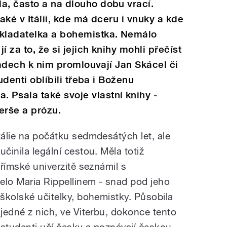
a, často a na dlouho dobu vrací.
také v Itálii, kde má dceru i vnuky a kde
ekladatelka a bohemistka. Nemálo
 za to, že si jejich knihy mohli přečíst
ekladech k nim promlouvají Jan Skácel či
tudenti oblíbili třeba i Boženu
 Psala také svoje vlastní knihy -
verše a prózu.
tálie na počátku sedmdesátých let, ale
činila legální cestou. Měla totiž
 římské univerzitě seznámil s
lo Maria Rippellinem - snad pod jeho
oškolské učitelky, bohemistky. Působila
 jedné z nich, ve Viterbu, dokonce tento
 studenti učí česky a poznávají českou