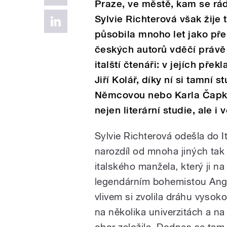
Praze, ve městě, kam se rád
Sylvie Richterová však žije 
působila mnoho let jako př
českých autorů vděčí právě jí
italští čtenáři: v jejích př
Jiří Kolář, díky ní si tamní s
Němcovou nebo Karla Čapka.
nejen literární studie, ale i 
Sylvie Richterová odešla do I
narozdíl od mnoha jiných tak u
italského manžela, který ji na
legendárním bohemistou Ange
vlivem si zvolila dráhu vysok
na několika univerzitách a na
obor založila. Dodnes se tam