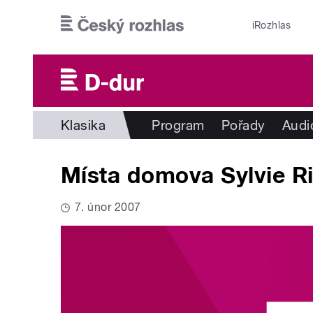
Přejít k hlavnímu obsahu
iRozhlas
Klasika
Program
Pořady
Audi
Místa domova Sylvie R
7. únor 2007