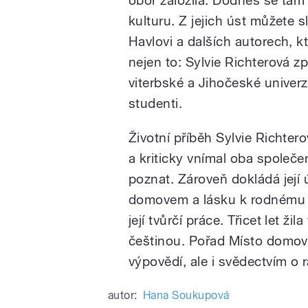
kulturu. Z jejich úst můžete 
Havlovi a dalších autorech, kt
nejen to: Sylvie Richterová 
viterbské a Jihočeské univerzit
studenti.
Životní příběh Sylvie Richter
a kriticky vnímal oba společ
poznat. Zároveň dokládá její
domovem a lásku k rodnému j
její tvůrčí práce. Třicet let ži
češtinou. Pořad Místo domova 
výpovědí, ale i svědectvím o r
autor:
Hana Soukupová