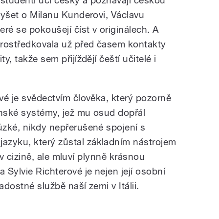
slyšet o Milanu Kunderovi, Václavu
eré se pokoušejí číst v originálech. A
zprostředkovala už před časem kontakty
y, takže sem přijíždějí čeští učitelé i
ové je svědectvím člověka, který pozorně
enské systémy, jež mu osud dopřál
 úzké, nikdy nepřerušené spojení s
azyku, který zůstal základním nástrojem
la v cizině, ale mluví plynně krásnou
Sylvie Richterové je nejen její osobní
adostné službě naší zemi v Itálii.