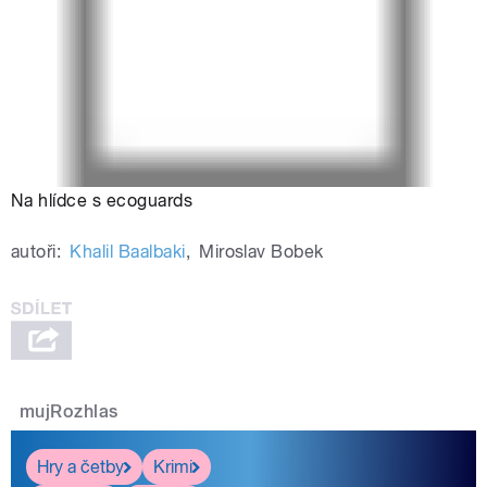
Na hlídce s ecoguards
autoři:
Khalil Baalbaki
,
Miroslav Bobek
mujRozhlas
Hry a četby
Krimi