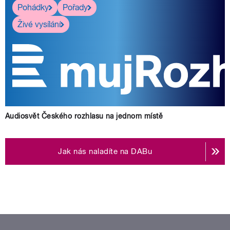
Pohádky
Pořady
Živé vysílání
Audiosvět Českého rozhlasu na jednom místě
Jak nás naladíte na DABu