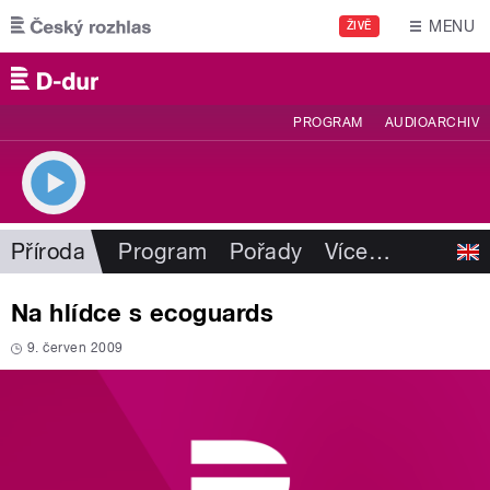
Přejít k hlavnímu obsahu
MENU
ŽIVĚ
PROGRAM
AUDIOARCHIV
Příroda
Program
Pořady
Více
…
Na hlídce s ecoguards
9. červen 2009