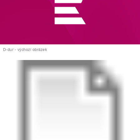
D-dur - výchozí obrázek