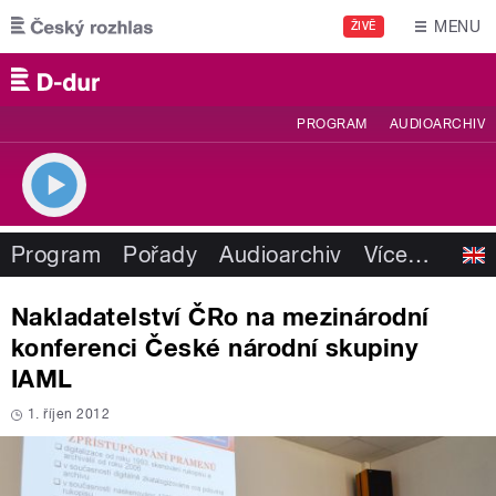
Přejít k hlavnímu obsahu
MENU
ŽIVĚ
PROGRAM
AUDIOARCHIV
Program
Pořady
Audioarchiv
Více
…
Nakladatelství ČRo na mezinárodní
konferenci České národní skupiny
IAML
1. říjen 2012