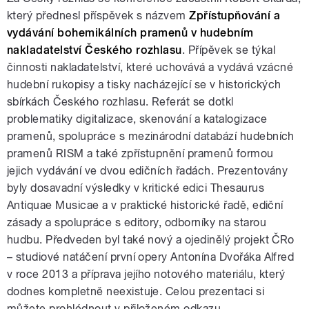
který přednesl příspěvek s názvem
Zpřístupňování a
vydávání bohemikálních pramenů v hudebním
nakladatelství Českého rozhlasu
. Přípěvek se týkal
činnosti nakladatelství, které uchovává a vydává vzácné
hudební rukopisy a tisky nacházející se v historických
sbírkách Českého rozhlasu. Referát se dotkl
problematiky digitalizace, skenování a katalogizace
pramenů, spolupráce s mezinárodní databází hudebních
pramenů RISM a také zpřístupnění pramenů formou
jejich vydávání ve dvou edičních řadách. Prezentovány
byly dosavadní výsledky v kritické edici Thesaurus
Antiquae Musicae a v praktické historické řadě, ediční
zásady a spolupráce s editory, odborníky na starou
hudbu. Předveden byl také nový a ojedinělý projekt ČRo
– studiové natáčení první opery Antonína Dvořáka Alfred
v roce 2013 a příprava jejího notového materiálu, který
dodnes kompletně neexistuje. Celou prezentaci si
můžete prohlédnout v přiloženém odkazu.