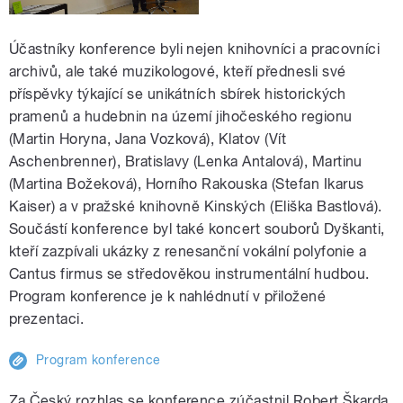
Účastníky konference byli nejen knihovníci a pracovníci
archivů, ale také muzikologové, kteří přednesli své
příspěvky týkající se unikátních sbírek historických
pramenů a hudebnin na území jihočeského regionu
(Martin Horyna, Jana Vozková), Klatov (Vít
Aschenbrenner), Bratislavy (Lenka Antalová), Martinu
(Martina Božeková), Horního Rakouska (Stefan Ikarus
Kaiser) a v pražské knihovně Kinských (Eliška Bastlová).
Součástí konference byl také koncert souborů Dyškanti,
kteří zazpívali ukázky z renesanční vokální polyfonie a
Cantus firmus se středověkou instrumentální hudbou.
Program konference je k nahlédnutí v přiložené
prezentaci.
Program konference
Za Český rozhlas se konference zúčastnil Robert Škarda,