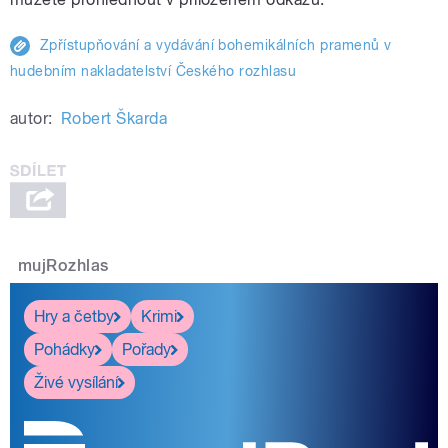
Zpřístupňování a vydávání bohemikálních pramenů v
hudebním nakladatelství Českého rozhlasu
autor:
Robert Škarda
mujRozhlas
Hry a četby
Krimi
Pohádky
Pořady
Živé vysílání