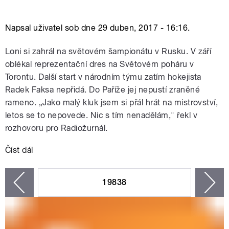
Napsal uživatel
sob
dne 29 duben, 2017 - 16:16.
Loni si zahrál na světovém šampionátu v Rusku. V září
oblékal reprezentační dres na Světovém poháru v
Torontu. Další start v národním týmu zatím hokejista
Radek Faksa nepřidá. Do Paříže jej nepustí zraněné
rameno. „Jako malý kluk jsem si přál hrát na mistrovství,
letos se to nepovede. Nic s tím nenadělám," řekl v
rozhovoru pro Radiožurnál.
Číst dál
Na mistrovství nepojede, přesto nevynechá ani
zápas. Jsem sportovní fanatik, říká hokejista Faksa
19838
n
zí
Stránky