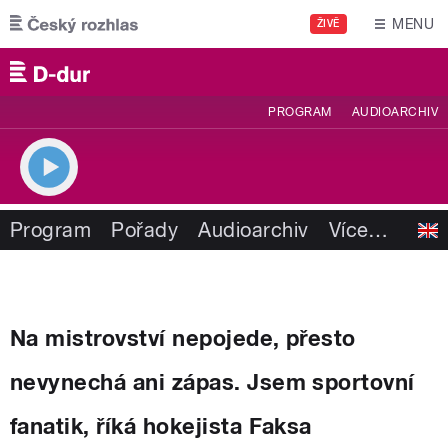
Přejít k hlavnímu obsahu
MENU
ŽIVĚ
PROGRAM
AUDIOARCHIV
Program
Pořady
Audioarchiv
Více
…
Na mistrovství nepojede, přesto
nevynechá ani zápas. Jsem sportovní
fanatik, říká hokejista Faksa