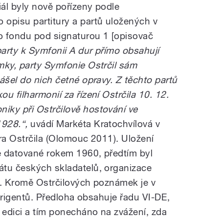
iál byly nově pořízeny podle
opisu partitury a partů uložených v
 fondu pod signaturou 1 [opisovač
 party k Symfonii A dur přímo obsahují
mky, party Symfonie Ostrčil sám
ášel do nich četné opravy. Z těchto partů
u filharmonií za řízení Ostrčila 10. 12.
iky při Ostrčilově hostování ve
928.“,
uvádí Markéta Kratochvílová v
ra Ostrčila (Olomouc 2011). Uložení
e datované rokem 1960, předtím byl
átu českých skladatelů, organizace
9. Kromě Ostrčilových poznámek je v
dirigentů. Předloha obsahuje řadu VI-DE,
 edici a tím ponecháno na zvážení, zda