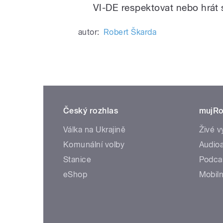
VI-DE respektovat nebo hrát 
autor:
Robert Škarda
Český rozhlas
mujRo
Válka na Ukrajině
Živé v
Komunální volby
Audioa
Stanice
Podca
eShop
Mobiln