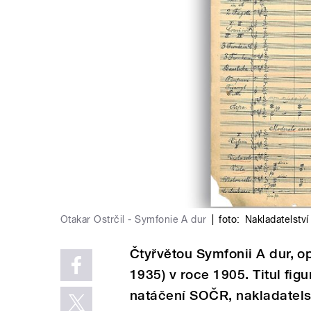
Otakar Ostrčil - Symfonie A dur
|
foto:
Nakladatelstv
Čtyřvětou Symfonii A dur, op
1935) v roce 1905. Titul fi
natáčení SOČR, nakladatelst