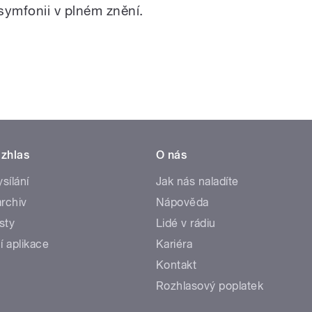
symfonii v plném znění.
zhlas
O nás
ysílání
Jak nás naladíte
rchiv
Nápověda
sty
Lidé v rádiu
í aplikace
Kariéra
Kontakt
Rozhlasový poplatek