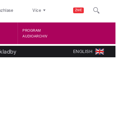
ozhlase
Více
ŽIVĚ
PROGRAM
AUDIOARCHIV
kladby
ENGLISH