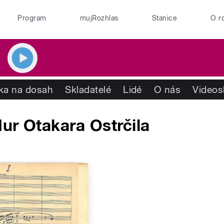
Program
mujRozhlas
Stanice
O r
ika na dosah
Skladatelé
Lidé
O nás
Videos
ur Otakara Ostrčila