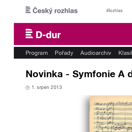
Přejít k hlavnímu obsahu
iRozhlas
Program
Pořady
Audioarchiv
Klas
Novinka - Symfonie A d
1. srpen 2013