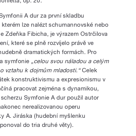
onietta, op. 20.
ymfonii A dur za první skladbu
, v kterém lze nalézt schumannovské nebo
ele Zdeňka Fibicha, je výrazem Ostrčilova
í, které se plně rozvíjelo právě ve
 hudebně dramatických formách. Pro
va symfonie
„celou svou náladou a celým
ho vztahu k dojmům mladosti.“
Celek
átek konstruktivismu a expresionismu v
začíná pracovat zejména s dynamikou,
 scherzu Symfonie A dur použil autor
akonec nerealizovanou operu
y A. Jiráska (hudební myšlenku
onoval do tria druhé věty).