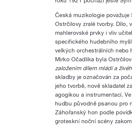
roku 1921 pochází ještě Symf
Česká muzikologie považuje S
Ostrčilovy zralé tvorby. Dílo
mahlerovské prvky i vliv učit
specifického hudebního myšlen
velkých orchestrálních nebo
Mirko Očadlíka byla Ostrčilo
založením dílem mládí a živé
skladby je označován za poč
jeho tvorbě, nově skladatel 
agogikou a instrumentací. Ve
hudbu původně psanou pro n
Záhořanský hon podle povídk
groteskní noční scény zakomp