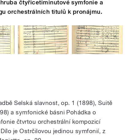
zhruba čtyřicetiminutové symfonie a
gu orchestrálních titulů k pronájmu.
adbě Selská slavnost, op. 1 (1898), Suitě
898) a symfonické básni Pohádka o
fonie čtvrtou orchestrální kompozicí
Dílo je Ostrčilovou jedinou symfonií, z