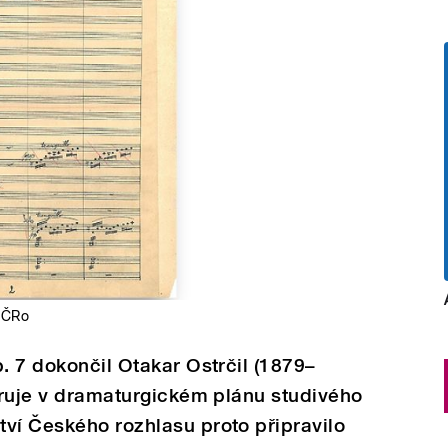
í ČRo
. 7 dokončil Otakar Ostrčil (1879–
guruje v dramaturgickém plánu studivého
ví Českého rozhlasu proto připravilo