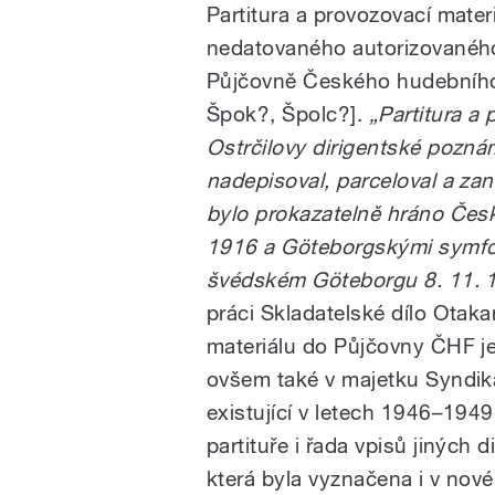
Partitura a provozovací mater
nedatovaného autorizovaného 
Půjčovně Českého hudebního
Špok?, Špolc?].
„Partitura a
Ostrčilovy dirigentské pozná
nadepisoval, parceloval a zan
bylo prokazatelně hráno Česko
1916 a Göteborgskými symfon
švédském Göteborgu 8. 11. 1
práci Skladatelské dílo Otaka
materiálu do Půjčovny ČHF j
ovšem také v majetku Syndik
existující v letech 1946–194
partituře i řada vpisů jiných 
která byla vyznačena i v nové