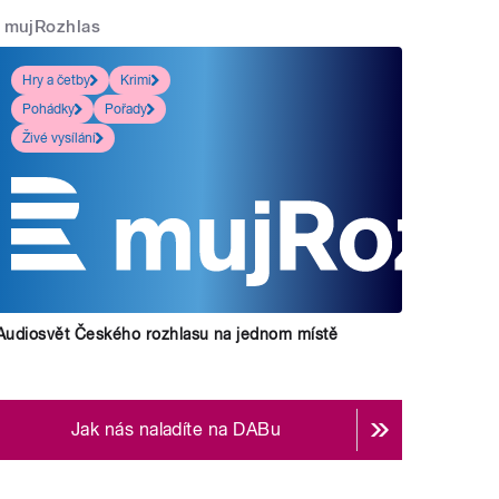
mujRozhlas
Hry a četby
Krimi
Pohádky
Pořady
Živé vysílání
Audiosvět Českého rozhlasu na jednom místě
Jak nás naladíte na DABu