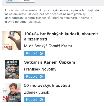
Lincolnův ostrov nikdo nikdy na mapě nenašel, a přece ho znají lidé
na celém světě. Už déle než sto třicet let na něm prožívají
dobrodružství s pěticí trosečníků, kteří na něm našli útočiště, a
hlavně nejedno tajemství.
100+24 brněnských kuriozit, absurdit
a bizarností
Miloš Šenkýř, Tomáš Kremr
Koupit
Setkání s Karlem Čapkem
František Novotný
Koupit
50 moravských pověstí
Zdeněk Junák
Koupit