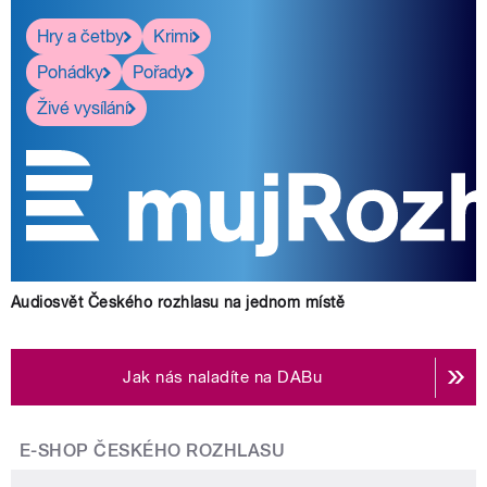
Hry a četby
Krimi
Pohádky
Pořady
Živé vysílání
Audiosvět Českého rozhlasu na jednom místě
Jak nás naladíte na DABu
E-SHOP ČESKÉHO ROZHLASU