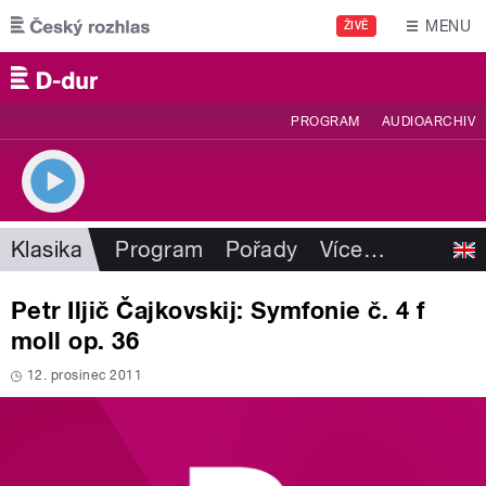
Přejít k hlavnímu obsahu
MENU
ŽIVĚ
PROGRAM
AUDIOARCHIV
Klasika
Program
Pořady
Více
…
Petr Iljič Čajkovskij: Symfonie č. 4 f
moll op. 36
12. prosinec 2011