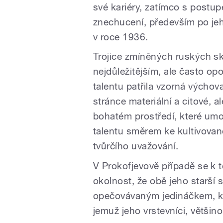
své kariéry, zatímco s postup
znechucení, především po je
v roce 1936.
Trojice zmíněných ruských s
nejdůležitějším, ale často o
talentu patřila vzorná výchov
stránce materiální a citové, 
bohatém prostředí, které um
talentu směrem ke kultivovan
tvůrčího uvažování.
V Prokofjevově případě se k to
okolnost, že obě jeho starší 
opečovávaným jedináčkem, kte
jemuž jeho vrstevníci, většino