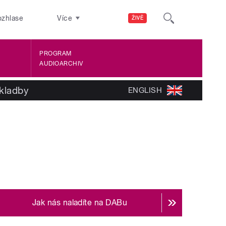
ozhlase
Více
ŽIVĚ
PROGRAM
AUDIOARCHIV
kladby
ENGLISH
Jak nás naladíte na DABu