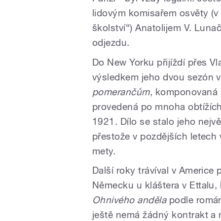
lidovým komisařem osvěty (v 
školství“) Anatolijem V. Luna
odjezdu.
Do New Yorku přijíždí přes V
výsledkem jeho dvou sezón v
pomerančům
, komponovaná 
provedená po mnoha obtížích
1921. Dílo se stalo jeho nej
přestože v pozdějších letech
mety.
Další roky trávíval v Americe
Německu u kláštera v Ettalu, 
Ohnivého anděla
podle románu
ještě nemá žádný kontrakt 