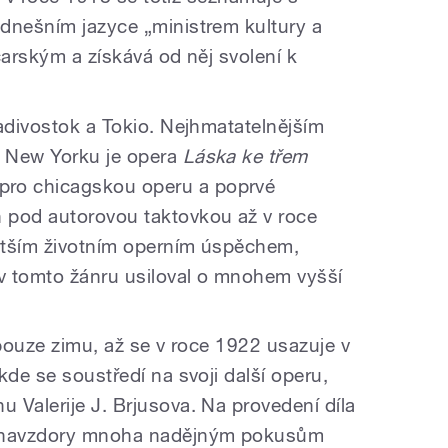
dnešním jazyce „ministrem kultury a
čarským a získává od něj svolení k
ladivostok a Tokio. Nejhmatatelnějším
 New Yorku je opera
Láska ke třem
pro chicagskou operu a poprvé
 pod autorovou taktovkou až v roce
větším životním operním úspěchem,
 v tomto žánru usiloval o mnohem vyšší
 pouze zimu, až se v roce 1922 usazuje v
kde se soustředí na svoji další operu,
 Valerije J. Brjusova. Na provedení díla
a navzdory mnoha nadějným pokusům