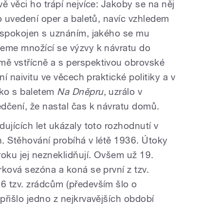
ě věci ho trápí nejvíce: Jakoby se na něj
o uvedení oper a baletů, navíc vzhledem
 spokojen s uznáním, jakého se mu
teme množící se výzvy k návratu do
ě vstřícně a s perspektivou obrovské
ní naivitu ve věcech praktické politiky a v
sko s baletem
Na Dněpru
, uzrálo v
dčení, že nastal čas k návratu domů.
ujících let ukázaly toto rozhodnutí v
. Stěhování probíhá v létě 1936. Útoky
roku jej nezneklidňují. Ovšem už 19.
rková sezóna a koná se první z tzv.
6 tzv. zrádcům (především šlo o
přišlo jedno z nejkrvavějších období