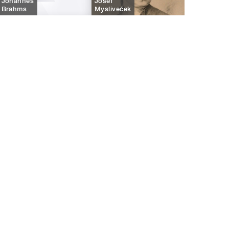
Johannes
Josef
Brahms
Mysliveček