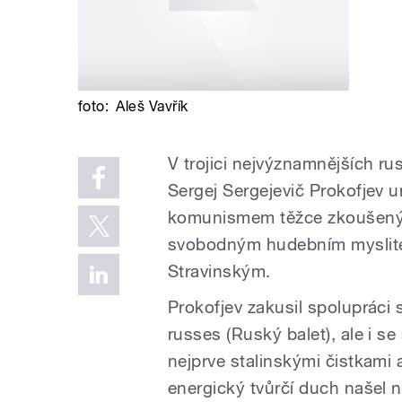
foto:
Aleš Vavřík
V trojici nejvýznamnějších ru
Sergej Sergejevič Prokofjev 
komunismem těžce zkoušeným
svobodným hudebním myslite
Stravinským.
Prokofjev zakusil spolupráci 
russes (Ruský balet), ale i s
nejprve stalinskými čistkami 
energický tvůrčí duch našel 