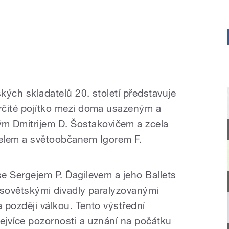
ských skladatelů 20. století představuje
určité pojítko mezi doma usazeným a
 Dmitrijem D. Šostakovičem a zcela
lem a světoobčanem Igorem F.
se Sergejem P. Ďagilevem a jeho Ballets
e sovětskými divadly paralyzovanými
a později válkou. Tento výstřední
nejvíce pozornosti a uznání na počátku