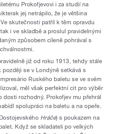
tiletému Prokofjevovi i za studií na
kterak jej netrápilo, že je většina
Ve skutečnosti patřil k těm opravdu
, tak i ve skladbě a proslul pravidelnými
ídaným způsobem cíleně pohrával s
chválnostmi.
pravidelně již od roku 1913, tehdy stále
ok později se v Londýně setkává s
Impresário Ruského baletu se ve svém
zoval, měl však perfektní cit pro výběr
o dosti rozhodný. Prokofjev mu přehrál
abídl spolupráci na baletu a na opeře.
 (Dostojevského
Hráče
) s poukazem na
balet. Když se skladateli po velkých