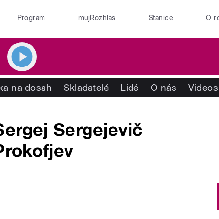
Program
mujRozhlas
Stanice
O r
ika na dosah
Skladatelé
Lidé
O nás
Videos
Sergej Sergejevič
Prokofjev