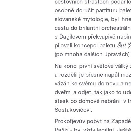
cestovních strastech podařil
osobně doručit partituru balet
slovanské mytologie, byl ihn
cestu do brilantní orchestrál
s Ďagilevem překvapivě nabír
pilovali koncepci baletu
Šut
(
(po mnoha dalších úpravách)
Na konci první světové války 
a rozdělil je přesně napůl me
vázán ke svému domovu a ne
dveřmi a odjet, tak jako to u
stesk po domově nebránil v tr
Šostakovičovi.
Prokofjevův pobyt na Západě 
Paříži - byl vždy legální. Ješ