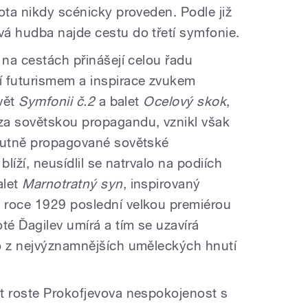
ota nikdy scénicky proveden. Podle již
á hudba najde cestu do třetí symfonie.
 na cestách přinášejí celou řadu
í futurismem a inspirace zvukem
svět
Symfonii č.2
a balet
Ocelový skok
,
za sovětskou propagandu, vznikl však
ohutně propagované sovětské
blíží, neusídlil se natrvalo na podiích
alet
Marnotratný syn
, inspirovaný
 roce 1929 poslední velkou premiérou
é Ďagilev umírá a tím se uzavírá
o z nejvýznamnějších uměleckých hnutí
t roste Prokofjevova nespokojenost s