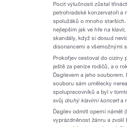
Pocit výlučnosti zůstal třinác
petrohradské konzervatoři a ni
spolužáků o mnoho starších. 
nejlepším jak ve hře na klavír
skandály, když si dosud nev
disonancemi a všemožnými s
Prokofjev cestoval do ciziny 
ještě za peníze rodičů, a o r
Ďagilevem a jeho souborem. 
souboru sám umělecky nereali
spolupracovníků a byl v tomt
svůj
druhý klavírní koncert
a n
Ďagilev odmítl operní námět
vyprázdněnost žánru a zvolil 