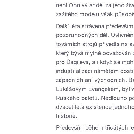
není Ohnivý anděl za jeho živ
zažitého modelu však působiv
Další léta strávená především
pozoruhodných děl. Ovlivněn
továrních strojů přivedla na 
který bývá mylně považován 
pro Ďagileva, a i když se m
industrializaci námětem dosti 
západních ani východních. B
Lukášovým Evangeliem, byl v
Ruského baletu. Nedlouho pot
dvacetiletá existence jednoh
historie.
Především během třicátých le