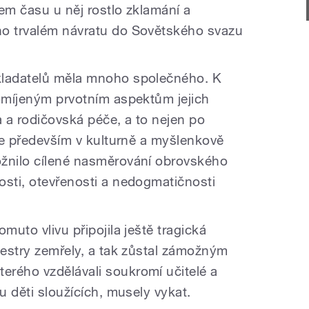
em času u něj rostlo zklamání a
ho trvalém návratu do Sovětského svazu
kladatelů měla mnoho společného. K
pomíjeným prvotním aspektům jejich
a a rodičovská péče, a to nejen po
ale především v kulturně a myšlenkově
ožnilo cílené nasměrování obrovského
osti, otevřenosti a nedogmatičnosti
muto vlivu připojila ještě tragická
sestry zemřely, a tak zůstal zámožným
rého vzdělávali soukromí učitelé a
u děti sloužících, musely vykat.