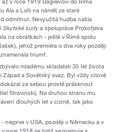
o až v roce 1919 Ďagilevovi do Říma
u Ala a Lolli na námět ze staré
ed odmítnut. Nevyužitá hudba našla
ní
Skytské suity
a spolupráce Prokofjeva
ala na obrátkách - ještě v Římě spolu
Šašek), jehož premiéra o dva roky později
 znamenala triumf.
zbývalo mladému skladateli 35 let života
zi Západ a Sovětský svaz. Byl vždy citově
dokázal za sebou prostě prásknout
dělal Stravinskij. Na druhou stranu mu
ávení dlouhých let v cizině, tak jako
- nejprve v USA, později v Německu a v
tě v roce 1918 se totiž seznamuje s