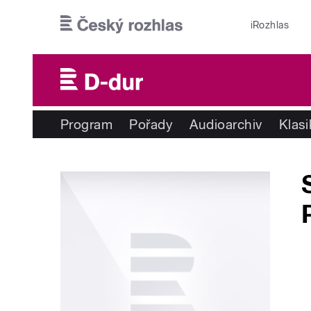
Přejít k hlavnímu obsahu
iRozhlas
Program
Pořady
Audioarchiv
Klas