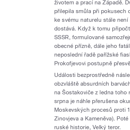
životem a prací na Západě. Dv
přilepila smůla při pokusech 
ke svému naturelu stále není
dostává. Když k tomu připoč
SSSR, formulované samozřejm
obecné přízně, dále jeho fatál
neposlední řadě pařížské fia
Prokofjevovi postupně přesvě
Události bezprostředně násled
obzvláště absurdních barvách
na Šostakoviče z ledna toho 
srpna je náhle přerušena oku
Moskevských procesů proti 1
Zinovjeva a Kameněva). Poté 
ruské historie, Velký teror.