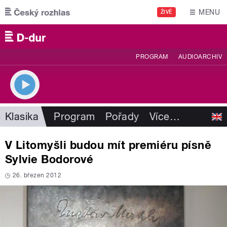
Přejít k hlavnímu obsahu
MENU
ŽIVĚ
PROGRAM
AUDIOARCHIV
Klasika
Program
Pořady
Více
…
V Litomyšli budou mít premiéru písně
Sylvie Bodorové
26. březen 2012