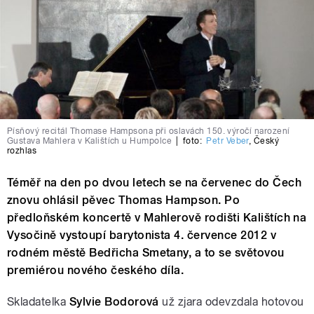
Písňový recitál Thomase Hampsona při oslavách 150. výročí narození
Gustava Mahlera v Kalištích u Humpolce
|
foto:
Petr Veber
,
Český
rozhlas
Téměř na den po dvou letech se na červenec do Čech
znovu ohlásil pěvec Thomas Hampson. Po
předloňském koncertě v Mahlerově rodišti Kalištích na
Vysočině vystoupí barytonista 4. července 2012 v
rodném městě Bedřicha Smetany, a to se světovou
premiérou nového českého díla.
Skladatelka
Sylvie Bodorová
už zjara odevzdala hotovou