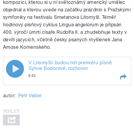
kompozici, kterou si u ní světoznámý americký umělec
objednal a kterou uvede na začátku prázdnin s Pražskými
symfoniky na festivalu Smetanova Litomyšl. Téměř
hodinový písňový cyklus Lingua angelorum je připsán
400. výročí úmrtí císaře Rudolfa II. a zhudebňuje texty v
devíti jazycích, včetně česky psaných myšlenek Jana
Amose Komenského.
V Litomyšli budou mít premiéru písně
Sylvie Bodorové, rozhovor
6:43
Play /
V Litomyšli budou mít premiéru písně Sylvie Bodorové, rozhovor
autor:
Petr Veber