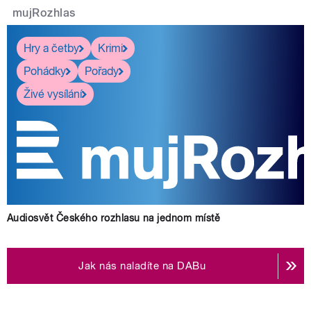
mujRozhlas
pause
Hry a četby
Krimi
Pohádky
Pořady
Živé vysílání
Audiosvět Českého rozhlasu na jednom místě
Jak nás naladíte na DABu