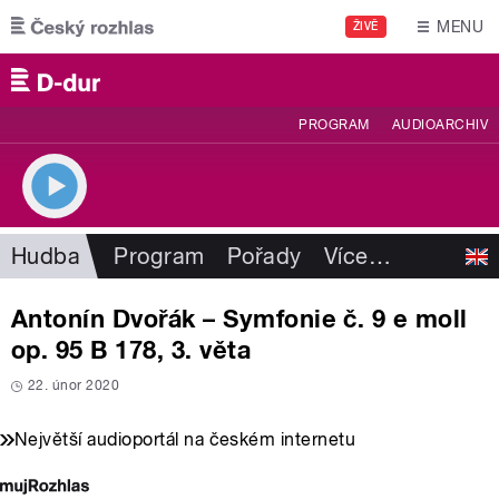
Přejít k hlavnímu obsahu
MENU
ŽIVĚ
PROGRAM
AUDIOARCHIV
Hudba
Program
Pořady
Více
…
Antonín Dvořák – Symfonie č. 9 e moll
op. 95 B 178, 3. věta
22. únor 2020
Největší audioportál na českém internetu