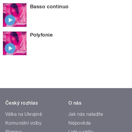
Basso continuo
Polyfonie
Český rozhlas
O nás
Válka na Ukrajině
Jak nás naladíte
Komunální volby
Nápověda
Stanice
Lidé v rádiu