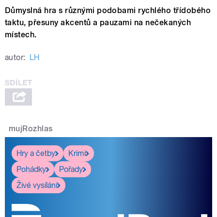
Důmyslná hra s různými podobami rychlého třídobého
taktu, přesuny akcentů a pauzami na nečekaných
místech.
autor:
LH
mujRozhlas
Hry a četby
Krimi
Pohádky
Pořady
Živé vysílání