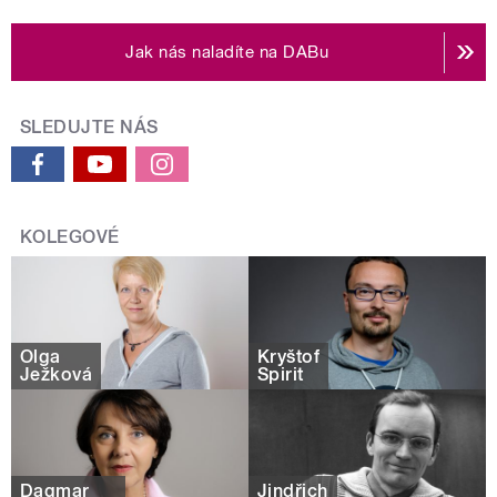
Jak nás naladíte na DABu
SLEDUJTE NÁS
KOLEGOVÉ
Olga
Kryštof
Ježková
Spirit
Dagmar
Jindřich