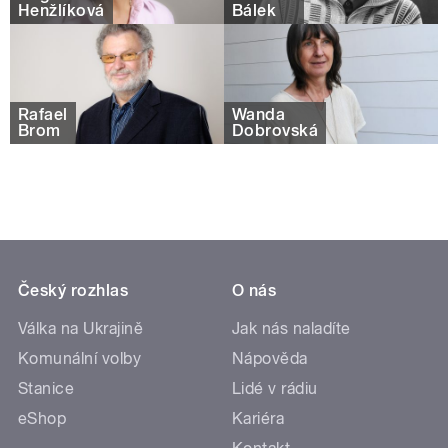
Henžlíková
Bálek
Rafael
Wanda
Brom
Dobrovská
Český rozhlas
O nás
Válka na Ukrajině
Jak nás naladíte
Komunální volby
Nápověda
Stanice
Lidé v rádiu
eShop
Kariéra