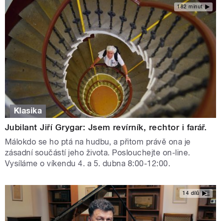
182 minut
Klasika
Jubilant Jiří Grygar: Jsem revírník, rechtor i farář.
Málokdo se ho ptá na hudbu, a přitom právě ona je
zásadní součástí jeho života. Poslouchejte on-line.
Vysíláme o víkendu 4. a 5. dubna 8:00-12:00.
14 dílů