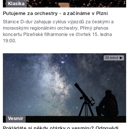
Klasika
Putujeme za orchestry - a začínáme v Plzni
Stanice D-dur zahajuje cyklus výjezdů za českými a
moravskými regionálními orchestry. Přímý přenos
koncertu Plzeňské filharmonie ve čtvrtek 15. ledna
19:00.
23 minut
Vesmír
Pokládáte si někdy otázky o vesmíru? Odpovědi