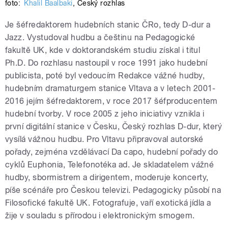
foto:
Khalil Baalbaki
,
Český rozhlas
Je šéfredaktorem hudebních stanic ČRo, tedy D-dur a
Jazz. Vystudoval hudbu a češtinu na Pedagogické
fakultě UK, kde v doktorandském studiu získal i titul
Ph.D. Do rozhlasu nastoupil v roce 1991 jako hudební
publicista, poté byl vedoucím Redakce vážné hudby,
hudebním dramaturgem stanice Vltava a v letech 2001-
2016 jejím šéfredaktorem, v roce 2017 šéfproducentem
hudební tvorby. V roce 2005 z jeho iniciativy vznikla i
první digitální stanice v Česku, Český rozhlas D-dur, který
vysílá vážnou hudbu. Pro Vltavu připravoval autorské
pořady, zejména vzdělávací Da capo, hudební pořady do
cyklů Euphonia, Telefonotéka ad. Je skladatelem vážné
hudby, sbormistrem a dirigentem, moderuje koncerty,
píše scénáře pro Českou televizi. Pedagogicky působí na
Filosofické fakultě UK. Fotografuje, vaří exotická jídla a
žije v souladu s přírodou i elektronickým smogem.