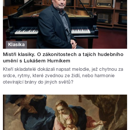
Klasika
Mistři klasiky. O zákonitostech a tajích hudebního
umění s Lukášem Hurníkem
Kteří skladatelé dokázali napsat melodie, jež chytnou za
srdce, rytmy, které zvednou ze židlí, nebo harmonie
otevírající brány do jiných světů?