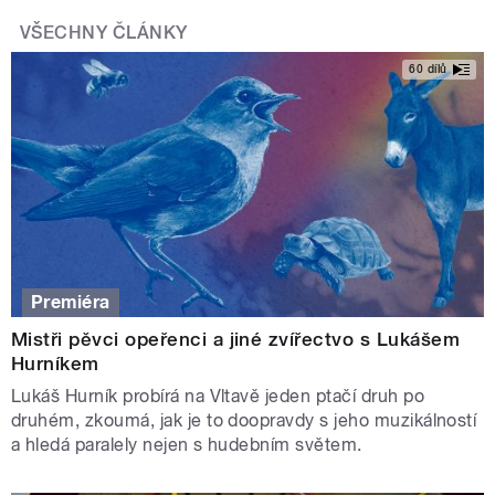
VŠECHNY ČLÁNKY
60 dílů
Premiéra
Mistři pěvci opeřenci a jiné zvířectvo s Lukášem
Hurníkem
Lukáš Hurník probírá na Vltavě jeden ptačí druh po
druhém, zkoumá, jak je to doopravdy s jeho muzikálností
a hledá paralely nejen s hudebním světem.