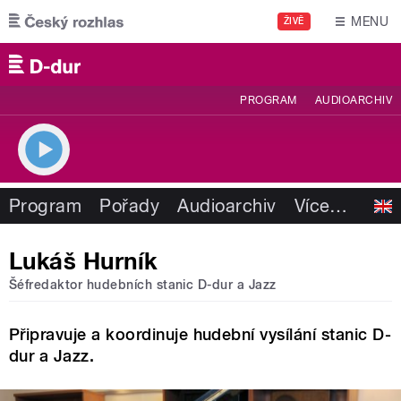
Přejít k hlavnímu obsahu
MENU
ŽIVĚ
PROGRAM
AUDIOARCHIV
Program
Pořady
Audioarchiv
Více
…
Lukáš Hurník
Šéfredaktor hudebních stanic D-dur a Jazz
Připravuje a koordinuje hudební vysílání stanic D-
dur a Jazz.