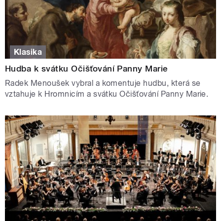
Klasika
Hudba k svátku Očišťování Panny Marie
Radek Menoušek vybral a komentuje hudbu, která se
vztahuje k Hromnicím a svátku Očišťování Panny Marie.