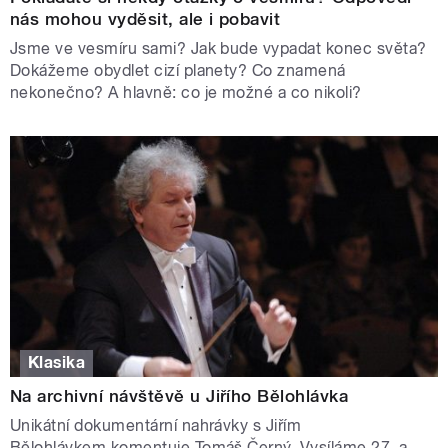
nás mohou vyděsit, ale i pobavit
Jsme ve vesmíru sami? Jak bude vypadat konec světa?
Dokážeme obydlet cizí planety? Co znamená
nekonečno? A hlavně: co je možné a co nikoli?
Klasika
Na archivní návštěvě u Jiřího Bělohlávka
Unikátní dokumentární nahrávky s Jiřím
Bělohlávkem komentuje Tomáš Černý. Vysíláme 27. a