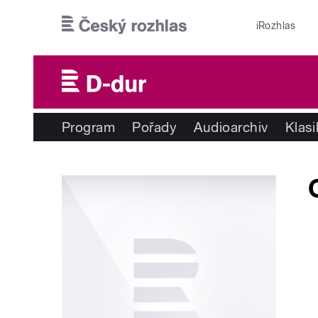
Přejít k hlavnímu obsahu
iRozhlas
Program
Pořady
Audioarchiv
Klas