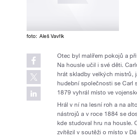
foto:
Aleš Vavřík
Otec byl malířem pokojů a při
Na housle učil i své děti. Car
hrát skladby velkých mistrů, 
hudební společnosti se Carl 
1879 vyhrál místo ve vojensk
Hrál v ní na lesní roh a na al
nástrojů a v roce 1884 se do
kde studoval hru na housle. O
zvítězil v soutěži o místo v 