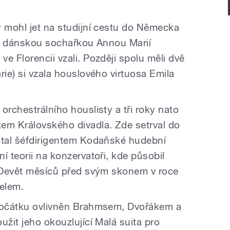
y mohl jet na studijní cestu do Německa
l s dánskou sochařkou Annou Marií
e Florencii vzali. Později spolu měli dvě
rie) si vzala houslového virtuosa Emila
orchestrálního houslisty a tři roky nato
em Královského divadla. Zde setrval do
stal šéfdirigentem Kodaňské hudební
í teorii na konzervatoři, kde působil
. Devět měsíců před svým skonem v roce
telem.
zpočátku ovlivněn Brahmsem, Dvořákem a
užit jeho okouzlující Malá suita pro