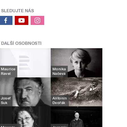
SLEDUJTE NÁS
DALŠÍ OSOBNOSTI
Maurice
Monika
Ravel
Načeva
Josef
Antonín
Suk
Dvořák