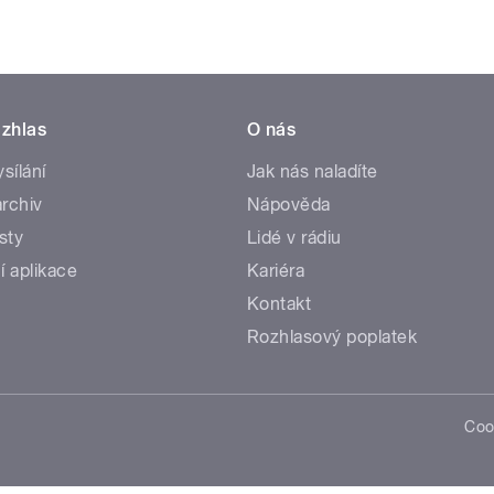
zhlas
O nás
ysílání
Jak nás naladíte
rchiv
Nápověda
sty
Lidé v rádiu
í aplikace
Kariéra
Kontakt
Rozhlasový poplatek
Coo