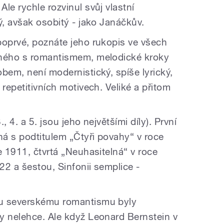
le rychle rozvinul svůj vlastní
ý, avšak osobitý - jako Janáčkův.
poprvé, poznáte jeho rukopis ve všech
čného s romantismem, melodické kroky
bem, není modernistický, spíše lyrický,
 repetitivních motivech. Veliké a přitom
., 4. a 5. jsou jeho největšími díly). První
á s podtitulem „Čtyři povahy“ v roce
e 1911, čtvrtá „Neuhasitelná“ v roce
22 a šestou, Sinfonii semplice -
.
mu severskému romantismu byly
y nelehce. Ale když Leonard Bernstein v