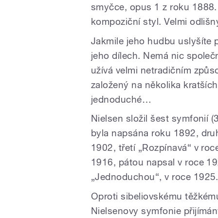
smyčce, opus 1 z roku 1888. A
kompoziční styl. Velmi odlišn
Jakmile jeho hudbu uslyšíte 
jeho dílech. Nemá nic spole
užívá velmi netradičním způso
založený na několika kratších
jednoduché…
Nielsen složil šest symfonií (3
byla napsána roku 1892, druh
1902, třetí „Rozpínavá“ v roc
1916, pátou napsal v roce 19
„Jednoduchou“, v roce 1925
Oproti sibeliovskému těžké
Nielsenovy symfonie přijímán