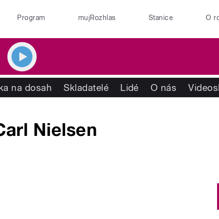
Program
mujRozhlas
Stanice
O r
ika na dosah
Skladatelé
Lidé
O nás
Videos
Carl Nielsen