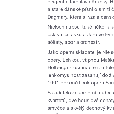
dirigenta Jaroslava Krupky. H
a staré dánské písni o smrti 
Dagmary, která si vzala dáns
Nielsen napsal také několik 
oslavující lásku a Jaro ve Fy
sólisty, sbor a orchestr.
Jako operní skladatel je Nie
opery. Lehkou, vtipnou Mašk
Holberga z osmnáctého stolet
lehkomyslnost zasahují do ži
1901 dokončil pak operu Saul
Skladatelova komorní hudba
kvartetů, dvě houslové sonáty
smyčce a skvělý dechový kvint