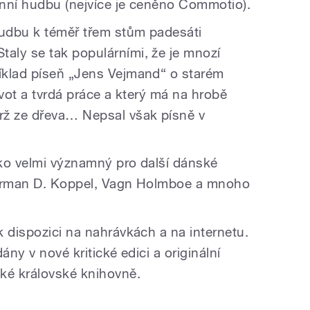
hanní hudbu (nejvíce je ceněno Commotio).
udbu k téměř třem stům padesáti
aly se tak populárními, že je mnozí
íklad píseň „Jens Vejmand“ o starém
ivot a tvrdá práce a který má na hrobě
rž ze dřeva… Nepsal však písně v
ko velmi významný pro další dánské
Herman D. Koppel, Vagn Holmboe a mnoho
 dispozici na nahrávkách a na internetu.
ány v nové kritické edici a originální
ké královské knihovně.