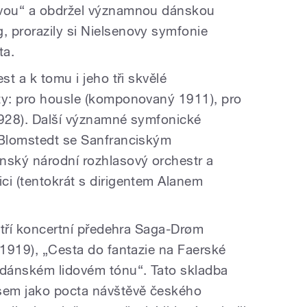
avou“ a obdržel významnou dánskou
 prorazily si Nielsenovy symfonie
ta.
st a k tomu i jeho tři skvělé
ty: pro housle (komponovaný 1911), pro
(1928). Další významné symfonické
 Blomstedt se Sanfranciským
ský národní rozhlasový orchestr a
ci (tentokrát s dirigentem Alanem
patří koncertní předehra Saga-Drøm
(1919), „Cesta do fantazie na Faerské
 dánském lidovém tónu“. Tato skladba
sem jako pocta návštěvě českého