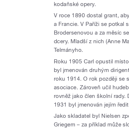
kodaňské opery.
V roce 1890 dostal grant, ab
a Francie. V Paříži se potka
Brodersenovou a za měsíc se v
dcery. Mladší z nich (Anne Ma
Telmányho.
Roku 1905 Carl opustil místo 
byl jmenován druhým dirigent
roku 1914. O rok později se 
asociace. Zároveň učil hudebn
rovněž jako člen školní rady
1931 byl jmenován jejím ředi
Jako skladatel byl Nielsen 
Griegem – za příklad může slo