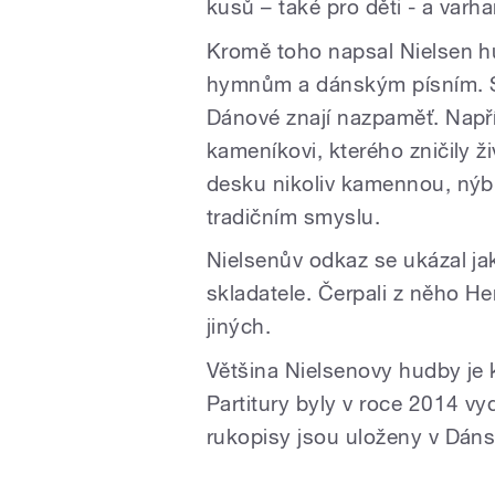
kusů – také pro děti - a var
Kromě toho napsal Nielsen h
hymnům a dánským písním. St
Dánové znají nazpaměť. Např
kameníkovi, kterého zničily ž
desku nikoliv kamennou, nýb
tradičním smyslu.
Nielsenův odkaz se ukázal ja
skladatele. Čerpali z něho 
jiných.
Většina Nielsenovy hudby je k
Partitury byly v roce 2014 vyd
rukopisy jsou uloženy v Dáns