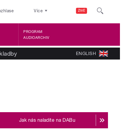
ozhlase
Více
ŽIVĚ
PROGRAM
AUDIOARCHIV
kladby
ENGLISH
Jak nás naladíte na DABu