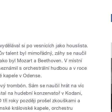
vydělával si po vesnicích jako houslista.
lův talent byl mimořádný, záhy se naučil
jako byl Mozart a Beethoven. V místní
seznámil s orchestrální hudbou a v roce
é kapele v Odense.
tový trombón. Sám se naučil hrát na víc
stal na hudební konzervatoř v Kodani,
 tři roky později prošel zkouškami a
Dánské královské kapele, orchestru