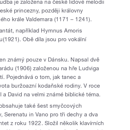
udba je založena na české lidové melodii
české princezny, později královny
kého krále Valdemara (1171 – 1241).
kantát, například Hymnus Amoris
nu(1921). Obě díla jsou pro vokální
lsen známý pouze v Dánsku. Napsal dvě
arádu (1906) založenou na hře Ludviga
í. Pojednává o tom, jak tanec a
vota buržoazní kodaňské rodiny. V roce
 a David na velmi známé biblické téma.
 obsahuje také šest smyčcových
, Serenatu in Vano pro tři dechy a dva
et z roku 1922. Složil několik klavírních