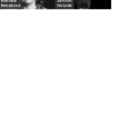
Marcela
Jaromír
Benešová
Honzák