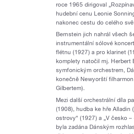
roce 1965 dirigoval „Rozpín
hudební cenu Leonie Sonning,
nakonec cestu do celého svě
Bernstein jich nahrál všech še
instrumentální sólové koncer
flétnu (1927) a pro klarinet 
komplety natočil mj. Herbert
symfonickým orchestrem, Dán
konečně Newyorští filharmoni
Gilbertem).
Mezi další orchestrální díla 
(1908), hudba ke hře Alladin 
ostrovy“ (1927) a „V česko –
byla zadána Dánským rozhla