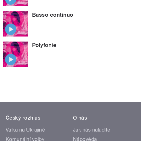
Basso continuo
Polyfonie
Český rozhlas
O nás
Válka na Ukrajině
Jak nás naladíte
Komunální volby
Nápověda