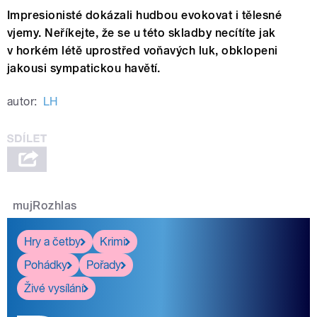
Impresionisté dokázali hudbou evokovat i tělesné
vjemy. Neříkejte, že se u této skladby necítíte jak
v horkém létě uprostřed voňavých luk, obklopeni
jakousi sympatickou havětí.
autor:
LH
mujRozhlas
Hry a četby
Krimi
Pohádky
Pořady
Živé vysílání