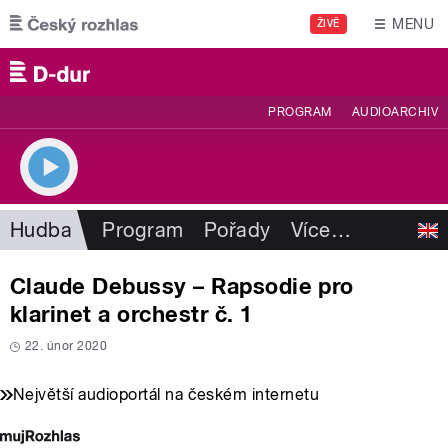
Přejít k hlavnímu obsahu
MENU
ŽIVĚ
PROGRAM
AUDIOARCHIV
Hudba
Program
Pořady
Více
…
Claude Debussy – Rapsodie pro
klarinet a orchestr č. 1
22. únor 2020
Největší audioportál na českém internetu