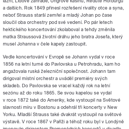
lázní, Lidové zahradě, Ungrově kasinu, Redutě Hofburgu
a dalších. Rok 1849 přinesl rozřešení rivality otce a syna,
neboť Strauss starší zemřel a mladý Johan po čase
sloučil oba orchestry pod své vedení. Po pár letech
hektického koncertování zkolaboval a tehdy změnila
matka Straussová životní dráhu jeho bratra Josefa, který
musel Johanna v čele kapely zastoupit.
Vedle koncertování v Evropě se Johann vydal v roce
1856 na letní turné do Pavlovska u Petrohradu, kam ho
angažovala ruská železniční společnost. Johann tam
dirigoval místní orchestr a uváděl premiéry svých
skladeb. Do Pavlovska se vracel každý rok na letní
sezónu až do roku 1865. Se svou kapelou se vydal
v roce 1872 také do Ameriky, kde vystoupil na Světové
slavnosti míru v Bostonu a odehrál tři koncerty v New
Yorku. Mladší Strauss také dvakrát vystoupil na světové
výstavě. V roce 1867 v Paříži a téhož roku byl v Londýně
jmenován dirigentem Promenádních koncertů v divadle