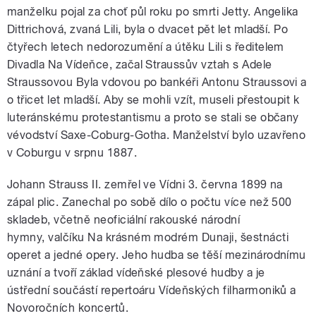
manželku pojal za choť půl roku po smrti Jetty. Angelika
Dittrichová, zvaná Lili, byla o dvacet pět let mladší. Po
čtyřech letech nedorozumění a útěku Lili s ředitelem
Divadla Na Vídeňce, začal Straussův vztah s Adele
Straussovou Byla vdovou po bankéři Antonu Straussovi a
o třicet let mladší. Aby se mohli vzít, museli přestoupit k
luteránskému protestantismu a proto se stali se občany
vévodství Saxe-Coburg-Gotha. Manželství bylo uzavřeno
v Coburgu v srpnu 1887.
Johann Strauss II. zemřel ve Vídni 3. června 1899 na
zápal plic. Zanechal po sobě dílo o počtu více než 500
skladeb, včetně neoficiální rakouské národní
hymny, valčíku Na krásném modrém Dunaji, šestnácti
operet a jedné opery. Jeho hudba se těší mezinárodnímu
uznání a tvoří základ vídeňské plesové hudby a je
ústřední součástí repertoáru Vídeňských filharmoniků a
Novoročních koncertů.