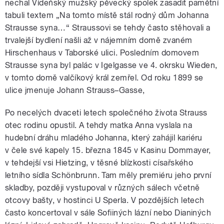
nechal Vídeňský mužský pěvecký spolek zasadit pamětní
tabuli textem „Na tomto místě stál rodný dům Johanna
Strausse syna…“ Straussovi se tehdy často stěhovali a
trvalejší bydlení našli až v nájemním domě zvaném
Hirschenhaus v Taborské ulici. Posledním domovem
Strausse syna byl palác v Igelgasse ve 4. okrsku Wieden,
v tomto domě valčíkový král zemřel. Od roku 1899 se
ulice jmenuje Johann Strauss–Gasse,
Po necelých dvaceti letech společného života Strauss
otec rodinu opustil. A tehdy matka Anna vyslala na
hudební dráhu mladého Johanna, který zahájil kariéru
v čele své kapely 15. března 1845 v Kasinu Dommayer,
v tehdejší vsi Hietzing, v těsné blízkosti císařského
letního sídla Schönbrunn. Tam měly premiéru jeho první
skladby, později vystupoval v různých sálech včetně
otcovy bašty, v hostinci U Sperla. V pozdějších letech
často koncertoval v sále Sofiiných lázní nebo Dianiných