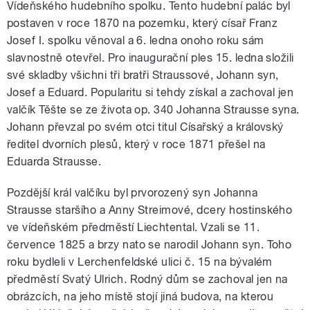
Vídeňského hudebního spolku. Tento hudební palác byl
postaven v roce 1870 na pozemku, který císař Franz
Josef I. spolku věnoval a 6. ledna onoho roku sám
slavnostně otevřel. Pro inaugurační ples 15. ledna složili
své skladby všichni tři bratři Straussové, Johann syn,
Josef a Eduard. Popularitu si tehdy získal a zachoval jen
valčík Těšte se ze života op. 340 Johanna Strausse syna.
Johann převzal po svém otci titul Císařský a královský
ředitel dvorních plesů, který v roce 1871 přešel na
Eduarda Strausse.
Pozdější král valčíku byl prvorozený syn Johanna
Strausse staršího a Anny Streimové, dcery hostinského
ve vídeňském předměstí Liechtental. Vzali se 11.
července 1825 a brzy nato se narodil Johann syn. Toho
roku bydleli v Lerchenfeldské ulici č. 15 na bývalém
předměstí Svatý Ulrich. Rodný dům se zachoval jen na
obrázcích, na jeho místě stojí jiná budova, na kterou