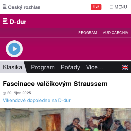
Přejít k hlavnímu obsahu
MENU
ŽIVĚ
PROGRAM
AUDIOARCHIV
Klasika
Program
Pořady
Více
…
Fascinace valčíkovým Straussem
20. říjen 2025
Víkendové dopoledne na D-dur