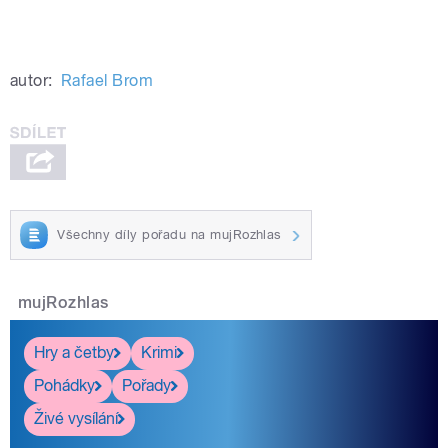
autor:
Rafael Brom
Všechny díly pořadu na mujRozhlas
mujRozhlas
Hry a četby
Krimi
Pohádky
Pořady
Živé vysílání