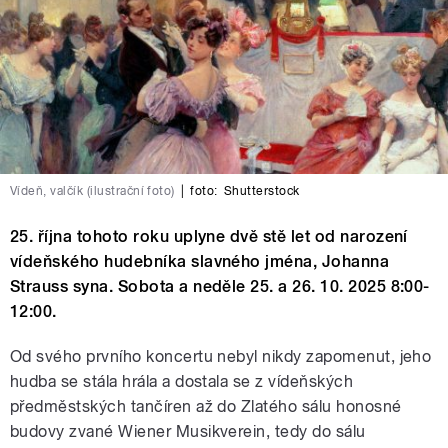
Vídeň, valčík (ilustrační foto)
|
foto:
Shutterstock
25. října tohoto roku uplyne dvě stě let od narození
vídeňského hudebníka slavného jména, Johanna
Strauss syna. Sobota a neděle 25. a 26. 10. 2025 8:00-
12:00.
Od svého prvního koncertu nebyl nikdy zapomenut, jeho
hudba se stála hrála a dostala se z vídeňských
předměstských tančíren až do Zlatého sálu honosné
budovy zvané Wiener Musikverein, tedy do sálu