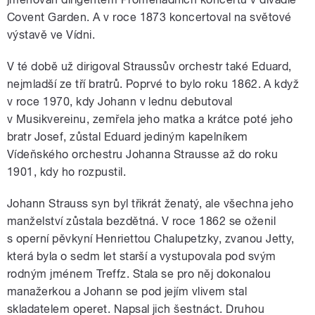
Covent Garden. A v roce 1873 koncertoval na světové
výstavě ve Vídni.
V té době už dirigoval Straussův orchestr také Eduard,
nejmladší ze tří bratrů. Poprvé to bylo roku 1862. A když
v roce 1970, kdy Johann v lednu debutoval
v Musikvereinu, zemřela jeho matka a krátce poté jeho
bratr Josef, zůstal Eduard jediným kapelníkem
Vídeňského orchestru Johanna Strausse až do roku
1901, kdy ho rozpustil.
Johann Strauss syn byl třikrát ženatý, ale všechna jeho
manželství zůstala bezdětná. V roce 1862 se oženil
s operní pěvkyní Henriettou Chalupetzky, zvanou Jetty,
která byla o sedm let starší a vystupovala pod svým
rodným jménem Treffz. Stala se pro něj dokonalou
manažerkou a Johann se pod jejím vlivem stal
skladatelem operet. Napsal jich šestnáct. Druhou