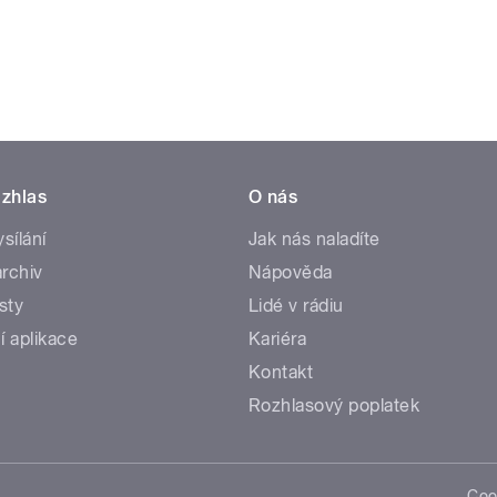
zhlas
O nás
ysílání
Jak nás naladíte
rchiv
Nápověda
sty
Lidé v rádiu
í aplikace
Kariéra
Kontakt
Rozhlasový poplatek
Coo