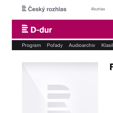
Přejít k hlavnímu obsahu
iRozhlas
Program
Pořady
Audioarchiv
Klas