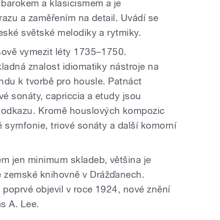
 barokem a klasicismem a je
ýrazu a zaměřením na detail. Uvádí se
eské světské melodiky a rytmiky.
sově vymezit léty 1735–1750.
ladná znalost idiomatiky nástroje na
endu k tvorbě pro housle. Patnáct
é sonáty, capriccia a etudy jsou
 odkazu. Kromě houslových kompozic
 symfonie, triové sonáty a další komorní
em jen minimum skladeb, většina je
é zemské knihovně v Drážďanech.
 poprvé objevil v roce 1924, nové znění
s A. Lee.