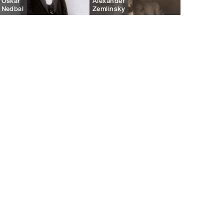
Oskar
Alexander
Nedbal
Zemlinsky