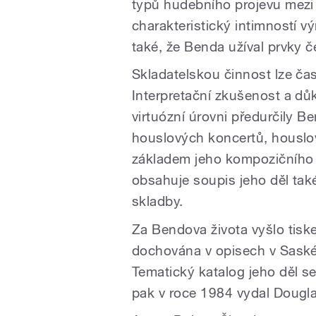
typů hudebního projevu mezi
charakteristický intimností v
také, že Benda užíval prvky č
Skladatelskou činnost lze ča
Interpretační zkušenost a důk
virtuózní úrovni předurčily B
houslových koncertů, houslov
základem jeho kompozičního
obsahuje soupis jeho děl také
skladby.
Za Bendova života vyšlo tisk
dochována v opisech v Sask
Tematický katalog jeho děl se
pak v roce 1984 vydal Dougla