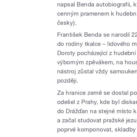
napsal Benda autobiografii, kt
cenným pramenem k hudebním 
česky).
František Benda se narodil 2
do rodiny tkalce – lidového 
Doroty pocházející z hudební 
výborným zpěvákem, na housle
nástroj zůstal vždy samouke
později.
Za hranice země se dostal pop
odešel z Prahy, kde byl disk
do Drážďan na stejné místo k 
a začal studovat pražské je
poprvé komponovat, skladby 