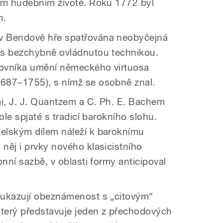
ním hudebním životě. Roku 1772 byl
m.
v Bendově hře spatřována neobyčejná
 s bezchybně ovládnutou technikou.
dovníka umění německého virtuosa
687–1755), s nímž se osobně znal.
i, J. J. Quantzem a C. Ph. E. Bachem
ole spjaté s tradicí barokního slohu.
elským dílem náleží k baroknímu
něj i prvky nového klasicistního
onní sazbě, v oblasti formy anticipoval
 ukazují obeznámenost s „citovým“
který představuje jeden z přechodových