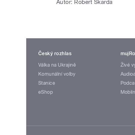
Autor: Robert Škarda
Český rozhlas
mujRo
Válka na Ukrajině
Živé v
Komunální volby
Audioa
Stanice
Podca
eShop
Mobiln