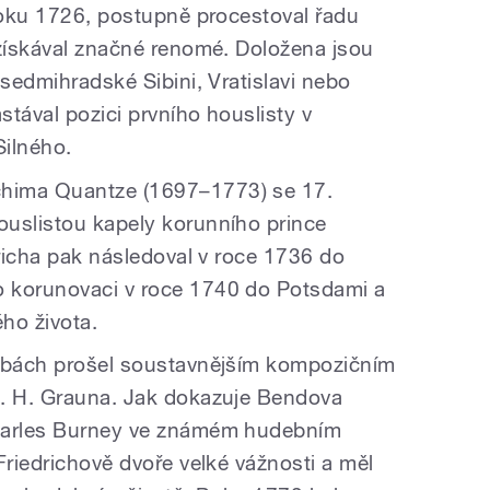
 roku 1726, postupně procestoval řadu
 získával značné renomé. Doložena jsou
 sedmihradské Sibini, Vratislavi nebo
tával pozici prvního houslisty v
Silného.
hima Quantze (1697–1773) se 17.
ouslistou kapely korunního prince
dricha pak následoval v roce 1736 do
 korunovaci v roce 1740 do Potsdami a
ho života.
užbách prošel soustavnějším kompozičním
C. H. Grauna. Jak dokazuje Bendova
Charles Burney ve známém hudebním
Friedrichově dvoře velké vážnosti a měl