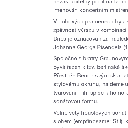
nezastupitelný podíl na tam
jmenován koncertním mistre
V dobových pramenech byla 
zpěvnost výrazu v kombinaci
Dnes je označován za násle
Johanna Georga Pisendela (1
Společně s bratry Graunovým
bývá řazen k tzv. berlínské šk
Přestože Benda svým skladat
stylovému okruhu, najdeme u 
tvarování. Tíhl spíše k homof
sonátovou formu.
Volné věty houslových sonát
slohem (empfindsamer Stil), 