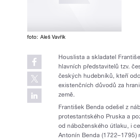
foto:
Aleš Vavřík
Houslista a skladatel Franti
hlavních představitelů tzv. 
českých hudebníků, kteří od
existenčních důvodů za hrani
země.
František Benda odešel z n
protestantského Pruska a poz
od náboženského útlaku, i cel
Antonín Benda (1722–1795) n