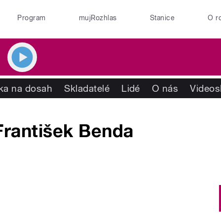
Program
mujRozhlas
Stanice
O r
ika na dosah
Skladatelé
Lidé
O nás
Videos
František Benda