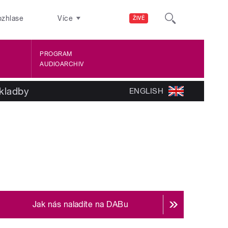
ozhlase
Více
ŽIVĚ
PROGRAM
AUDIOARCHIV
kladby
ENGLISH
Jak nás naladíte na DABu