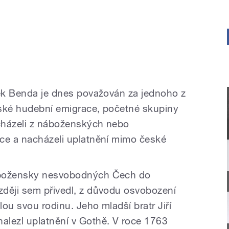
šek Benda je dnes považován za jednoho z
české hudební emigrace, početné skupiny
cházeli z náboženských nebo
ce a nacházeli uplatnění mimo české
ábožensky nesvobodných Čech do
ději sem přivedl, z důvodu osvobození
ou svou rodinu. Jeho mladší bratr Jiří
alezl uplatnění v Gothě. V roce 1763