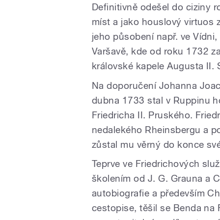
Definitivně odešel do ciziny
míst a jako houslový virtuos
jeho působení např. ve Vídni,
Varšavě, kde od roku 1732 zas
královské kapele Augusta II. 
Na doporučení Johanna Joac
dubna 1733 stal v Ruppinu h
Friedricha II. Pruského. Frie
nedalekého Rheinsbergu a po
zůstal mu věrný do konce své
Teprve ve Friedrichových sl
školením od J. G. Grauna a 
autobiografie a především 
cestopise, těšil se Benda na 