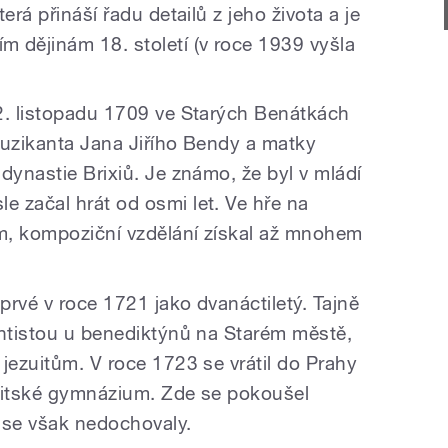
erá přináší řadu detailů z jeho života a je
dějinám 18. století (v roce 1939 vyšla
2. listopadu 1709 ve Starých Benátkách
muzikanta Jana Jiřího Bendy a matky
dynastie Brixiů. Je známo, že byl v mládí
 začal hrát od osmi let. Ve hře na
m, kompoziční vzdělání získal až mnohem
rvé v roce 1721 jako dvanáctiletý. Tajně
antistou u benediktýnů na Starém městě,
jezuitům. V roce 1723 se vrátil do Prahy
zuitské gymnázium. Zde se pokoušel
se však nedochovaly.