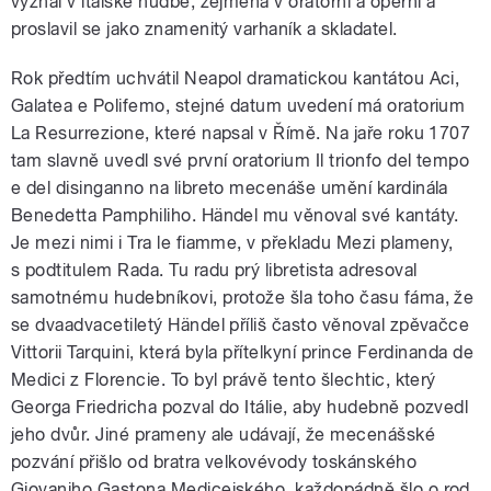
vyznal v italské hudbě, zejména v oratorní a operní a
proslavil se jako znamenitý varhaník a skladatel.
Rok předtím uchvátil Neapol dramatickou kantátou Aci,
Galatea e Polifemo, stejné datum uvedení má oratorium
La Resurrezione, které napsal v Římě. Na jaře roku 1707
tam slavně uvedl své první oratorium Il trionfo del tempo
e del disinganno na libreto mecenáše umění kardinála
Benedetta Pamphiliho. Händel mu věnoval své kantáty.
Je mezi nimi i Tra le fiamme, v překladu Mezi plameny,
s podtitulem Rada. Tu radu prý libretista adresoval
samotnému hudebníkovi, protože šla toho času fáma, že
se dvaadvacetiletý Händel příliš často věnoval zpěvačce
Vittorii Tarquini, která byla přítelkyní prince Ferdinanda de
Medici z Florencie. To byl právě tento šlechtic, který
Georga Friedricha pozval do Itálie, aby hudebně pozvedl
jeho dvůr. Jiné prameny ale udávají, že mecenášské
pozvání přišlo od bratra velkovévody toskánského
Giovaniho Gastona Medicejského, každopádně šlo o rod