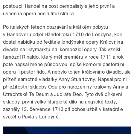
postoupil Händel na post cembalisty a jeho první a
úspěšná opera nesla titul Almira.
Po italských létech dozrávání a krátkém pobytu
v Hannoveru odjel Händel roku 1710 do Londýna, kde
dostal nabídku od ředitele londýnské opery Královnina
divadla na Haymarktu na kompozici opery. Tak vznikl
famózní Rinaldo, který měl premiéru v roce 1711 a rok
poté napsal méně působivou, spíše komorní pastorální
operu Il pastor fido. A nebylo to jen královnino divadlo, ale
přízeň samotné vladařky Anny Stuartovny. Napsal pro ni
příležitostní skladby Ódu pro narozeniny královny Anny a
Utrechtské Te Deum a Jubilate Deo. Tyto dvě církevní
skladby, první velké liturgické dílo na anglické texty,
zazněly 13. července 1713 při bohoslužbě v katedrále
svatého Pavla v Londýně.