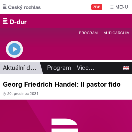
Přejít k hlavnímu obsahu
MENU
ŽIVĚ
PROGRAM
AUDIOARCHIV
Aktuální dění
Program
Více
…
Georg Friedrich Handel: Il pastor fido
20. prosinec 2021