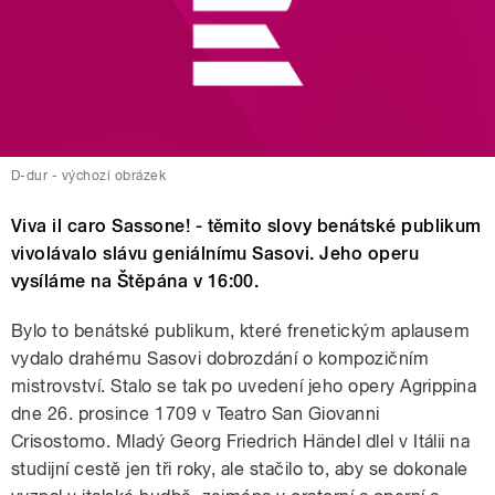
D-dur - výchozí obrázek
Viva il caro Sassone! - těmito slovy benátské publikum
vivolávalo slávu geniálnímu Sasovi. Jeho operu
vysíláme na Štěpána v 16:00.
Bylo to benátské publikum, které frenetickým aplausem
vydalo drahému Sasovi dobrozdání o kompozičním
mistrovství. Stalo se tak po uvedení jeho opery Agrippina
dne 26. prosince 1709 v Teatro San Giovanni
Crisostomo. Mladý Georg Friedrich Händel dlel v Itálii na
studijní cestě jen tři roky, ale stačilo to, aby se dokonale