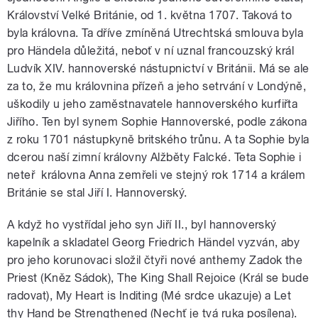
Království Velké Británie, od 1. května 1707. Taková to
byla královna. Ta dříve zmíněná Utrechtská smlouva byla
pro Händela důležitá, neboť v ní uznal francouzský král
Ludvík XIV. hannoverské nástupnictví v Británii. Má se ale
za to, že mu královnina přízeň a jeho setrvání v Londýně,
uškodily u jeho zaměstnavatele hannoverského kurfiřta
Jiřího. Ten byl synem Sophie Hannoverské, podle zákona
z roku 1701 nástupkyně britského trůnu. A ta Sophie byla
dcerou naší zimní královny Alžběty Falcké. Teta Sophie i
neteř královna Anna zemřeli ve stejný rok 1714 a králem
Británie se stal Jiří I. Hannoverský.
A když ho vystřídal jeho syn Jiří II., byl hannoverský
kapelník a skladatel Georg Friedrich Händel vyzván, aby
pro jeho korunovaci složil čtyři nové anthemy Zadok the
Priest (Kněz Sádok), The King Shall Rejoice (Král se bude
radovat), My Heart is Inditing (Mé srdce ukazuje) a Let
thy Hand be Strengthened (Nechť je tvá ruka posílena).