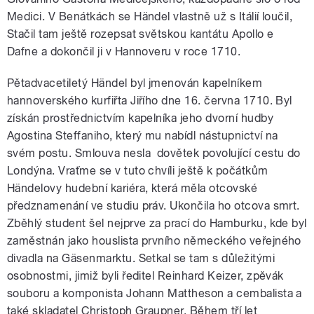
Medici. V Benátkách se Händel vlastně už s Itálií loučil,
Stačil tam ještě rozepsat světskou kantátu Apollo e
Dafne a dokončil ji v Hannoveru v roce 1710.
Pětadvacetiletý Händel byl jmenován kapelníkem
hannoverského kurfiřta Jiřího dne 16. června 1710. Byl
získán prostřednictvím kapelníka jeho dvorní hudby
Agostina Steffaniho, který mu nabídl nástupnictví na
svém postu. Smlouva nesla dovětek povolující cestu do
Londýna. Vraťme se v tuto chvíli ještě k počátkům
Händelovy hudební kariéra, která měla otcovské
předznamenání ve studiu práv. Ukončila ho otcova smrt.
Zběhlý student šel nejprve za prací do Hamburku, kde byl
zaměstnán jako houslista prvního německého veřejného
divadla na Gäsenmarktu. Setkal se tam s důležitými
osobnostmi, jimiž byli ředitel Reinhard Keizer, zpěvák
souboru a komponista Johann Mattheson a cembalista a
také skladatel Christoph Graupner. Během tří let