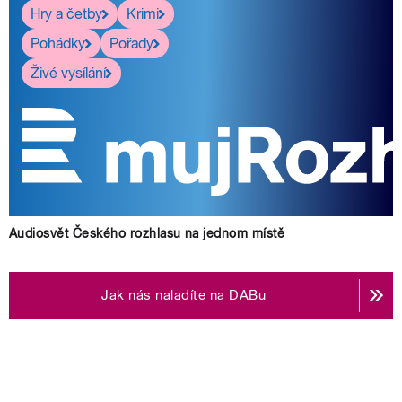
Hry a četby
Krimi
Pohádky
Pořady
Živé vysílání
Audiosvět Českého rozhlasu na jednom místě
Jak nás naladíte na DABu