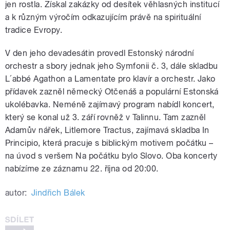
jen rostla. Získal zakázky od desítek věhlasných institucí
a k různým výročím odkazujícím právě na spirituální
tradice Evropy.
V den jeho devadesátin provedl Estonský národní
orchestr a sbory jednak jeho Symfonii č. 3, dále skladbu
L´abbé Agathon a Lamentate pro klavír a orchestr. Jako
přídavek zazněl německý Otčenáš a populární Estonská
ukolébavka. Neméně zajímavý program nabídl koncert,
který se konal už 3. září rovněž v Talinnu. Tam zazněl
Adamův nářek, Litlemore Tractus, zajímavá skladba In
Principio, která pracuje s biblickým motivem počátku –
na úvod s veršem Na počátku bylo Slovo. Oba koncerty
nabízíme ze záznamu 22. října od 20:00.
autor:
Jindřich Bálek