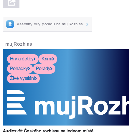
Všechny díly pořadu na mujRozhlas
mujRozhlas
Hry a četby
Krimi
Pohádky
Pořady
Živé vysílání
Audiosvět Českého rozhlasu na jednom místě