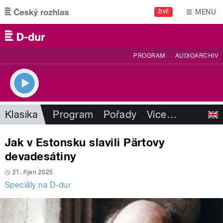
Přejít k hlavnímu obsahu
MENU
ŽIVĚ
PROGRAM
AUDIOARCHIV
Klasika
Program
Pořady
Více
…
Jak v Estonsku slavili Pärtovy
devadesátiny
21. říjen 2025
Speciály na D-dur