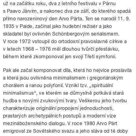
už na začátku roku, dva z letního festivalu v Pärnu
s Paavo Järvim, a nakonec dva ze září, do kterého spadá
přímo narozeninový den Arvo Pärta. Ten se narodil 11. 9.
1935 v Paide, začínal jako hudební režisér a jako
skladatel byl ovlivněn Schönbergovým serialismem.
V roce 1972 vstoupil do ortodoxní pravoslavné církve a
v letech 1968 – 1976 měl dlouhou tvůrčí přestávku,
během které zkomponoval jen svojí Třetí symfonii.
Pak ale začal komponovat díla, která ho nejvíce proslavila
a která jsou ovlivněna minimalismem i gregoriánským
chorálem a ranou polyfonií. Vznikl tzv. „spirituální
minimalismus“, ve kterém se důmyslně potkává stará
hudba s novými zvukovými tvary. Veškerou jeho tvorbu
charakterizuje originální propojení jednoduchosti,
prastarých archetypálních postupů a moderní vize
mezináboženského dialogu. V roce 1980 Arvo Pärt
emigroval ze Sovětského svazu a jeho sláva od té doby