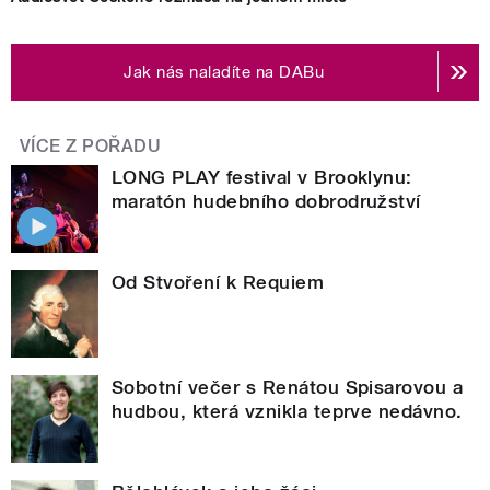
Jak nás naladíte na DABu
VÍCE Z POŘADU
LONG PLAY festival v Brooklynu:
maratón hudebního dobrodružství
Od Stvoření k Requiem
Sobotní večer s Renátou Spisarovou a
hudbou, která vznikla teprve nedávno.