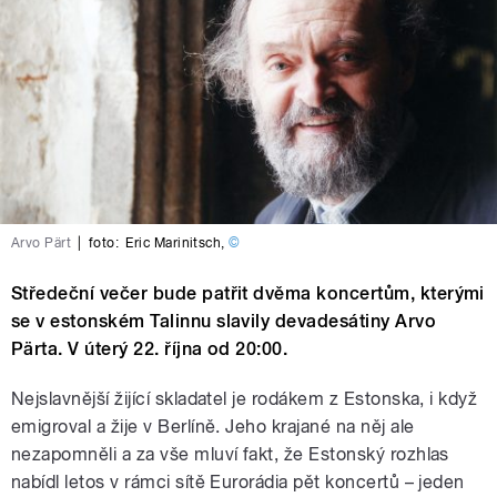
Arvo Pärt
|
foto:
Eric Marinitsch
,
©
Středeční večer bude patřit dvěma koncertům, kterými
se v estonském Talinnu slavily devadesátiny Arvo
Pärta. V úterý 22. října od 20:00.
Nejslavnější žijící skladatel je rodákem z Estonska, i když
emigroval a žije v Berlíně. Jeho krajané na něj ale
nezapomněli a za vše mluví fakt, že Estonský rozhlas
nabídl letos v rámci sítě Eurorádia pět koncertů – jeden