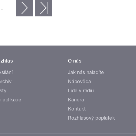
…
následující ›
poslední »
zhlas
O nás
ysílání
Jak nás naladíte
rchiv
Nápověda
sty
Lidé v rádiu
í aplikace
Kariéra
Kontakt
Rozhlasový poplatek