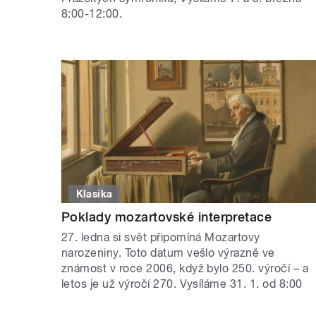
8:00-12:00.
Klasika
Poklady mozartovské interpretace
27. ledna si svět připomíná Mozartovy
narozeniny. Toto datum vešlo výrazně ve
známost v roce 2006, když bylo 250. výročí – a
letos je už výročí 270. Vysíláme 31. 1. od 8:00
STRÁNKY