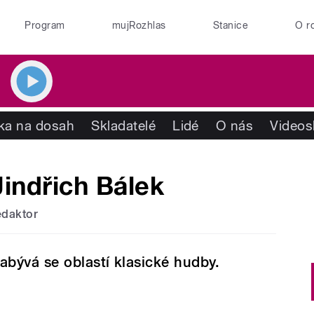
Program
mujRozhlas
Stanice
O r
ika na dosah
Skladatelé
Lidé
O nás
Videos
Jindřich Bálek
edaktor
abývá se oblastí klasické hudby.