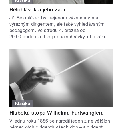
Klasika
Bělohlávek a jeho žáci
Jiří Bělohlávek byl nejenom významným a
výrazným dirigentem, ale také vyhledávaným
pedagogem. Ve středu 4. března od
20:00.budou znít zejména nahrávky jeho žáků.
Klasika
Hluboká stopa Wilhelma Furtwänglera
V lednu roku 1886 se narodil jeden z největších
německých dirigentů všech dob – a dirigent,