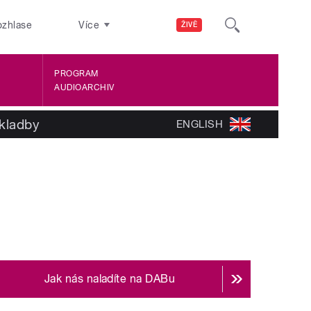
ozhlase
Více
ŽIVĚ
PROGRAM
AUDIOARCHIV
kladby
ENGLISH
Jak nás naladíte na DABu