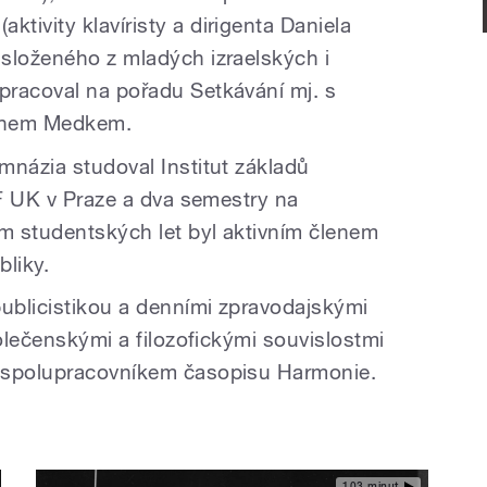
ivity klavíristy a dirigenta Daniela
složeného z mladých izraelských i
pracoval na pořadu Setkávání mj. s
vanem Medkem.
mnázia studoval Institut základů
FF UK v Praze a dva semestry na
em studentských let byl aktivním členem
liky.
publicistikou a denními zpravodajskými
polečenskými a filozofickými souvislostmi
 spolupracovníkem časopisu Harmonie.
103 minut