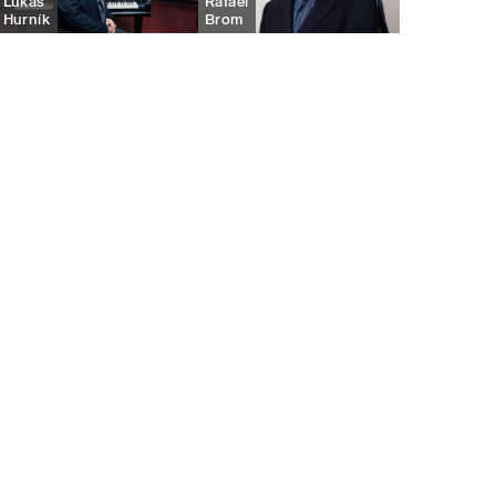
Lukáš
Rafael
Hurník
Brom