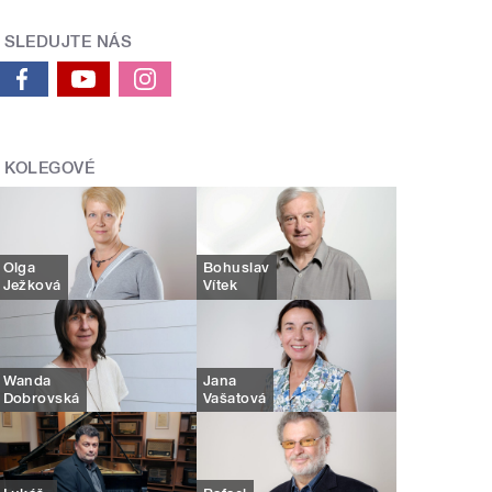
SLEDUJTE NÁS
KOLEGOVÉ
Olga
Bohuslav
Ježková
Vítek
Wanda
Jana
Dobrovská
Vašatová