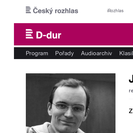
Přejít k hlavnímu obsahu
iRozhlas
Program
Pořady
Audioarchiv
Klas
r
Z