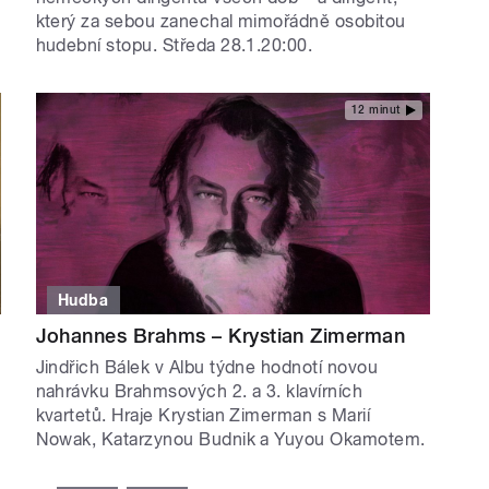
který za sebou zanechal mimořádně osobitou
hudební stopu. Středa 28.1.20:00.
12 minut
Hudba
Johannes Brahms – Krystian Zimerman
Jindřich Bálek v Albu týdne hodnotí novou
nahrávku Brahmsových 2. a 3. klavírních
kvartetů. Hraje Krystian Zimerman s Marií
Nowak, Katarzynou Budnik a Yuyou Okamotem.