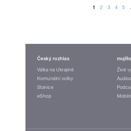
1
2
3
4
5
Český rozhlas
mujRo
Válka na Ukrajině
Živé v
Komunální volby
Audioa
Stanice
Podca
eShop
Mobiln