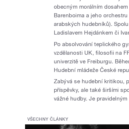
obecným morálním dosahem (akt
Barenboima a jeho orchestru 
arabských hudebníků). Spolu
Ladislavem Hejdánkem či I
Po absolvování teplického gy
vzdělanosti UK, filosofii na 
univerzitě ve Freiburgu. Běh
Hudební mládeže České repub
Zabývá se hudební kritikou, 
příspěvky, ale také širšími s
vážné hudby. Je pravidelným
VŠECHNY ČLÁNKY