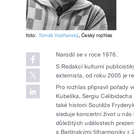
foto:
Tomáš Vodňanský
,
Český rozhlas
Narodil se v roce 1976.
S Redakcí kulturní publicisti
externista, od roku 2005 je r
Pro rozhlas připravil pořady
Kubelíka, Sergiu Celibidacha
také historii Soutěže Fryder
sleduje koncertní život u nás 
důležitých událostech prezen
s Berlínskými filharmoniky r.