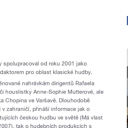
ky spolupracoval od roku 2001 jako
edaktorem pro oblast klasické hudby.
 věnované nahrávkám dirigentů Rafaela
 či houslistky Anne-Sophie Mutterové, ale
yka Chopina ve Varšavě. Dlouhodobě
i v zahraničí, přináší informace jak o
tujících českou hudbu ve světě (Má vlast
 2007), tak o hudebních produkcích s