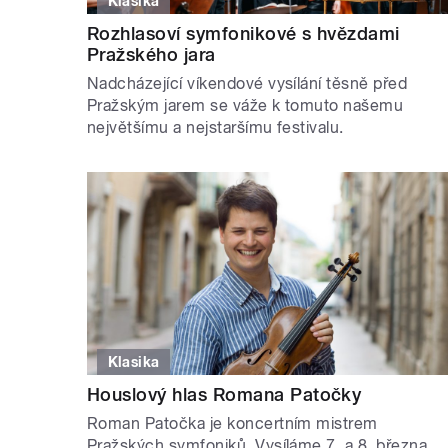
Klasika
Rozhlasoví symfonikové s hvězdami
Pražského jara
Nadcházející víkendové vysílání těsně před
Pražským jarem se váže k tomuto našemu
největšímu a nejstaršímu festivalu.
Klasika
Houslový hlas Romana Patočky
Roman Patočka je koncertním mistrem
Pražských symfoniků, Vysíláme 7. a 8. března