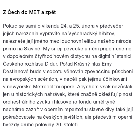
Z Čech do MET a zpět
Pokud se sami o víkendu 24. a 25. února v předvečer
jejích narozenin vypravíte na Vyšehradský hřbitov,
naleznete její jméno mezi duchovní elitou našeho národa
přímo na Slavíně. My si její pěvecké umění připomeneme
v dopoledním čtyřhodinovém diptychu na digitální stanici
Českého rozhlasu D dur. Pořad Krásný hlas Emy
Destinnové bude v sobotu věnován zpěvaččinu působení
na evropských scénách, v neděli pak jejímu účinkování
v newyorské Metropolitní opeře. Abychom však nezůstali
jen u historických nahrávek, které značně oklešťují plnost
orchestrálního zvuku i hlasového fondu umělkyně,
necháme zaznít v operním repertoáru slavné divy také její
pokračovatele na českých jevištích, ale především operní
hvězdy druhé poloviny 20. století.