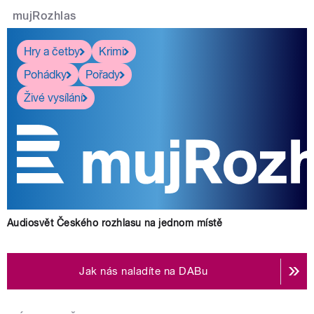
mujRozhlas
Hry a četby
Krimi
Pohádky
Pořady
Živé vysílání
Audiosvět Českého rozhlasu na jednom místě
Jak nás naladíte na DABu