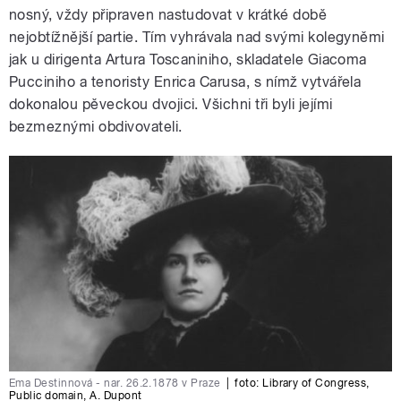
nosný, vždy připraven nastudovat v krátké době
nejobtížnější partie. Tím vyhrávala nad svými kolegyněmi
jak u dirigenta Artura Toscaniniho, skladatele Giacoma
Pucciniho a tenoristy Enrica Carusa, s nímž vytvářela
dokonalou pěveckou dvojici. Všichni tři byli jejími
bezmeznými obdivovateli.
Ema Destinnová - nar. 26.2.1878 v Praze
|
foto: Library of Congress
,
Public domain
,
A. Dupont