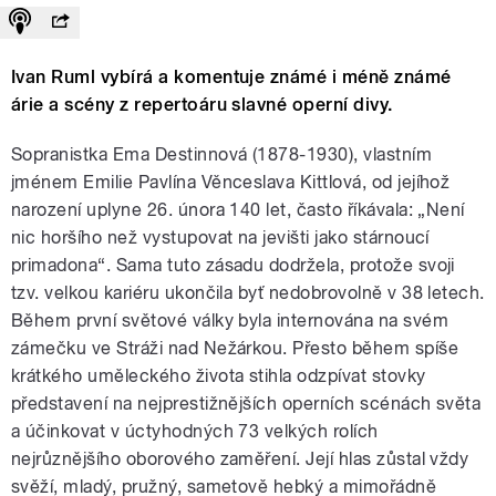
Ivan Ruml vybírá a komentuje známé i méně známé
árie a scény z repertoáru slavné operní divy.
Sopranistka Ema Destinnová (1878-1930), vlastním
jménem Emilie Pavlína Věnceslava Kittlová, od jejíhož
narození uplyne 26. února 140 let, často říkávala: „Není
nic horšího než vystupovat na jevišti jako stárnoucí
primadona“. Sama tuto zásadu dodržela, protože svoji
tzv. velkou kariéru ukončila byť nedobrovolně v 38 letech.
Během první světové války byla internována na svém
zámečku ve Stráži nad Nežárkou. Přesto během spíše
krátkého uměleckého života stihla odzpívat stovky
představení na nejprestižnějších operních scénách světa
a účinkovat v úctyhodných 73 velkých rolích
nejrůznějšího oborového zaměření. Její hlas zůstal vždy
svěží, mladý, pružný, sametově hebký a mimořádně