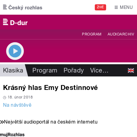
Přejít k hlavnímu obsahu
MENU
ŽIVĚ
PROGRAM
AUDIOARCHIV
Klasika
Program
Pořady
Více
…
Krásný hlas Emy Destinnové
18. únor 2018
Na návštěvě
Největší audioportál na českém internetu