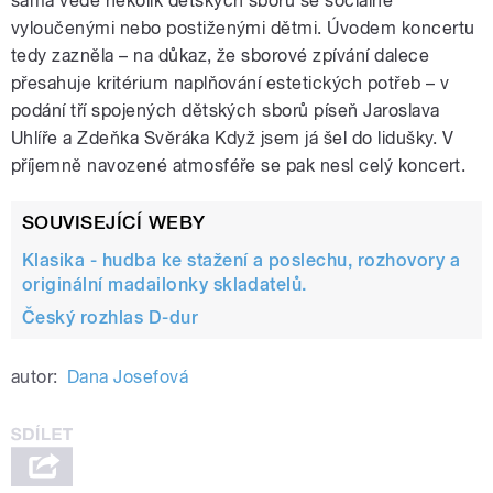
sama vede několik dětských sborů se sociálně
vyloučenými nebo postiženými dětmi. Úvodem koncertu
tedy zazněla – na důkaz, že sborové zpívání dalece
přesahuje kritérium naplňování estetických potřeb – v
podání tří spojených dětských sborů píseň Jaroslava
Uhlíře a Zdeňka Svěráka Když jsem já šel do lidušky. V
příjemně navozené atmosféře se pak nesl celý koncert.
SOUVISEJÍCÍ WEBY
Klasika - hudba ke stažení a poslechu, rozhovory a
originální madailonky skladatelů.
Český rozhlas D-dur
autor:
Dana Josefová