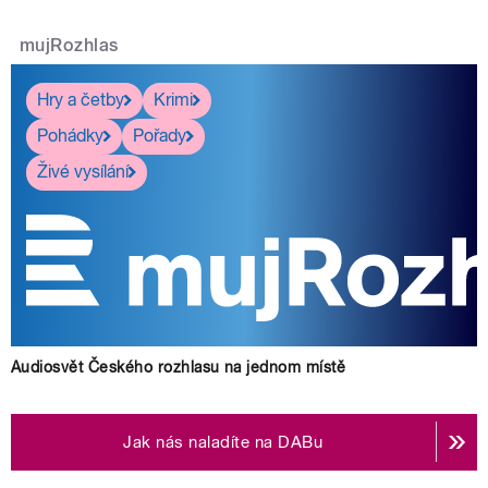
mujRozhlas
Hry a četby
Krimi
Pohádky
Pořady
Živé vysílání
Audiosvět Českého rozhlasu na jednom místě
Jak nás naladíte na DABu