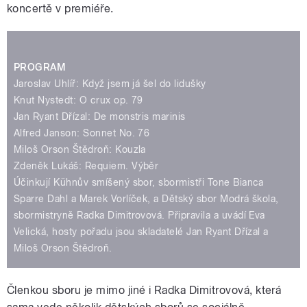
koncertě v premiéře.
PROGRAM
Jaroslav Uhlíř: Když jsem já šel do lidušky
Knut Nystedt: O crux op. 79
Jan Ryant Dřízal: De monstris marinis
Alfred Janson: Sonnet No. 76
Miloš Orson Štědroň: Kouzla
Zdeněk Lukáš: Requiem. Výběr
Účinkují Kühnův smíšený sbor, sbormistři Tone Bianca
Sparre Dahl a Marek Vorlíček, a Dětský sbor Modrá škola,
sbormistryně Radka Dimitrovová. Připravila a uvádí Eva
Velická, hosty pořadu jsou skladatelé Jan Ryant Dřízal a
Miloš Orson Štědroň.
Členkou sboru je mimo jiné i Radka Dimitrovová, která