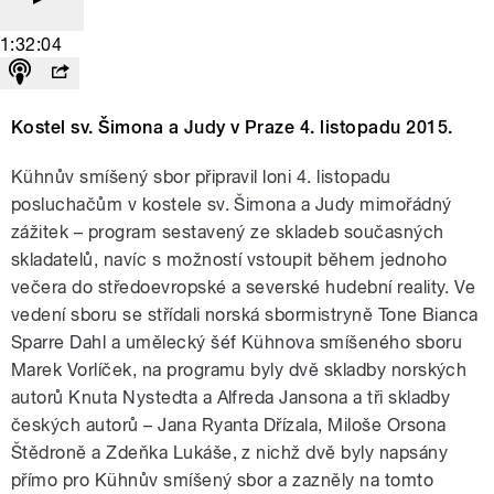
1:32:04
Kostel sv. Šimona a Judy v Praze 4. listopadu 2015.
Kühnův smíšený sbor připravil loni 4. listopadu
posluchačům v kostele sv. Šimona a Judy mimořádný
zážitek – program sestavený ze skladeb současných
skladatelů, navíc s možností vstoupit během jednoho
večera do středoevropské a severské hudební reality. Ve
vedení sboru se střídali norská sbormistryně Tone Bianca
Sparre Dahl a umělecký šéf Kühnova smíšeného sboru
Marek Vorlíček, na programu byly dvě skladby norských
autorů Knuta Nystedta a Alfreda Jansona a tři skladby
českých autorů – Jana Ryanta Dřízala, Miloše Orsona
Štědroně a Zdeňka Lukáše, z nichž dvě byly napsány
přímo pro Kühnův smíšený sbor a zazněly na tomto