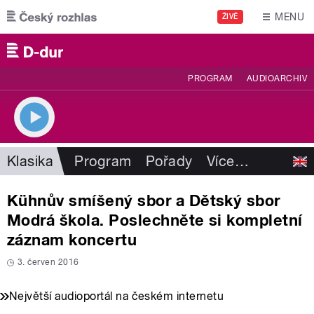
Přejít k hlavnímu obsahu
MENU
ŽIVĚ
PROGRAM
AUDIOARCHIV
Klasika
Program
Pořady
Více
…
Kühnův smíšený sbor a Dětský sbor
Modrá škola. Poslechněte si kompletní
záznam koncertu
3. červen 2016
Největší audioportál na českém internetu