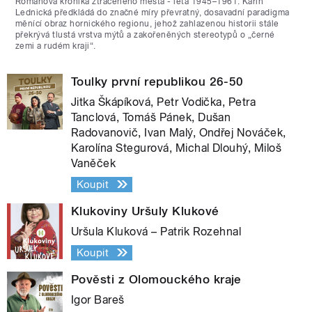
Románová kronika ztraceného města - léta 1945–1961. Karin
Lednická předkládá do značné míry převratný, dosavadní paradigma
měnící obraz hornického regionu, jehož zahlazenou historii stále
překrývá tlustá vrstva mýtů a zakořeněných stereotypů o „černé
zemi a rudém kraji“.
Toulky první republikou 26-50
Jitka Škápíková, Petr Vodička, Petra
Tanclová, Tomáš Pánek, Dušan
Radovanovič, Ivan Malý, Ondřej Nováček,
Karolína Stegurová, Michal Dlouhý, Miloš
Vaněček
Koupit
Klukoviny Uršuly Klukové
Uršula Kluková – Patrik Rozehnal
Koupit
Pověsti z Olomouckého kraje
Igor Bareš