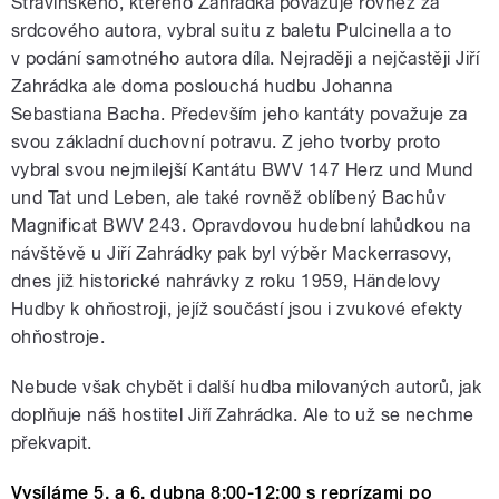
Stravinského, kterého Zahrádka považuje rovněž za
srdcového autora, vybral suitu z baletu Pulcinella a to
v podání samotného autora díla. Nejraději a nejčastěji Jiří
Zahrádka ale doma poslouchá hudbu Johanna
Sebastiana Bacha. Především jeho kantáty považuje za
svou základní duchovní potravu. Z jeho tvorby proto
vybral svou nejmilejší Kantátu BWV 147 Herz und Mund
und Tat und Leben, ale také rovněž oblíbený Bachův
Magnificat BWV 243. Opravdovou hudební lahůdkou na
návštěvě u Jiří Zahrádky pak byl výběr Mackerrasovy,
dnes již historické nahrávky z roku 1959, Händelovy
Hudby k ohňostroji, jejíž součástí jsou i zvukové efekty
ohňostroje.
Nebude však chybět i další hudba milovaných autorů, jak
doplňuje náš hostitel Jiří Zahrádka. Ale to už se nechme
překvapit.
Vysíláme 5. a 6. dubna 8:00-12:00 s reprízami po