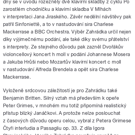
dny se v úvodu rozezněly dvě klavírní skladby z cyklu Po
zarostlém chodníčku a klavírní skladba V Mlhách
v interpretaci Jana Jiraského. Závěr nedělní návštěvy pak
patřil Sinfoniettě, a to v nastudování sira Charlese
Mackerrase a BBC Orchestra. Výběr Zahrádka určil nejen
díky výjimečnému podání, ale také díky svému přátelství
s interprety. Ze stejného důvodu pak zazněl Dvořákův
violoncellový koncert h moll v podání Johannese Mosera
a Jakuba Hrůši nebo Mozartův klavírní koncert c moll
v nastudování Alfreda Brendela a opět sira Charlese
Mackerrase.
Vyloženě srdcovou záležitostí je pro Zahrádku také
Benjamin Britten. Silný vztah má především k opeře
Peter Grimes, v mnohém mu totiž připomíná realistický
přístup blízký Janáčkovi. A protože nelze poslouchat
z časových důvodu operu celou, vybral z Petera Grimese
Čtyři interludia a Passagliu op. 33. Z díla Igora