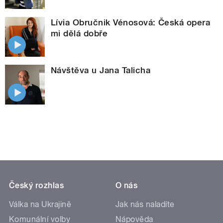
Lívia Obručnik Vénosová: Česká opera
mi dělá dobře
Návštěva u Jana Talicha
Český rozhlas
O nás
Válka na Ukrajině
Jak nás naladíte
Komunální volby
Nápověda