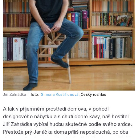
Jiří Zahrádka
|
foto:
Simona Kostrhunová
,
Český rozhlas
A tak v příjemném prostředí domova, v pohodlí
designového nábytku a s chutí dobré kávy, náš hostitel
Jiří Zahrádka vybíral hudbu skutečně podle svého srdce.
Přestože prý Janáčka doma příliš neposlouchá, po oba