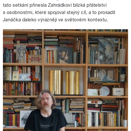
tato setkání přinesla Zahrádkovi blízká přátelství
s osobnostmi, které spojoval stejný cíl, a to prosadit
Janáčka daleko výrazněji ve světovém kontextu.