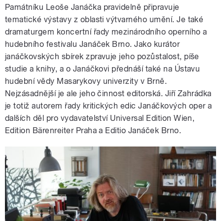
Památníku Leoše Janáčka pravidelně připravuje
tematické výstavy z oblasti výtvarného umění. Je také
dramaturgem koncertní řady mezinárodního operního a
hudebního festivalu Janáček Brno. Jako kurátor
janáčkovských sbírek zpravuje jeho pozůstalost, píše
studie a knihy, a o Janáčkovi přednáší také na Ústavu
hudební vědy Masarykovy univerzity v Brně.
Nejzásadnější je ale jeho činnost editorská. Jiří Zahrádka
je totiž autorem řady kritických edic Janáčkových oper a
dalších děl pro vydavatelství Universal Edition Wien,
Edition Bärenreiter Praha a Editio Janáček Brno.