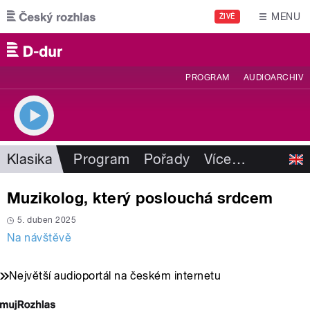
Přejít k hlavnímu obsahu
MENU
ŽIVĚ
PROGRAM
AUDIOARCHIV
Klasika
Program
Pořady
Více
…
Muzikolog, který poslouchá srdcem
5. duben 2025
Na návštěvě
Největší audioportál na českém internetu