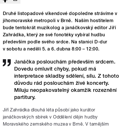
Druhé listopadové víkendové dopoledne strávíme v
jihomoravské metropoli v Brně. Naším hostitelem
bude tentokrát muzikolog a janáčkovský editor Jiří
Zahrádka, který ze své fonotéky vybíral hudbu
především podle svého srdce. Na stanici D-dur
v sobotu a neděli 5. a 6. dubna 8:00 – 12:00.
Janáčka poslouchám především srdcem.
Dovedu omluvit chyby, pokud má
interpretace skladby sdělení, sílu. Z tohoto
důvodu rád poslouchám živé koncerty.
Miluju neopakovatelný okamžik rozeznění
partitury.
Jiří Zahrádka dlouhá léta působí jako kurátor
janáčkovských sbírek v Oddělení dějin hudby
Moravského zemského muzea v Brně. V tamějším