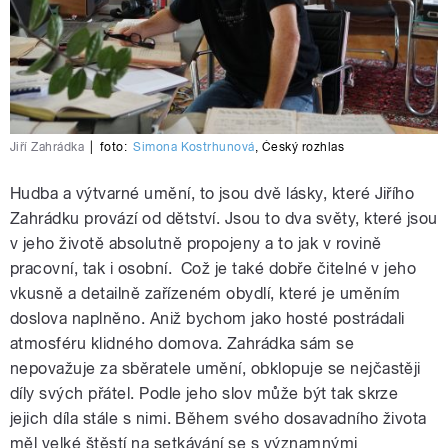
Jiří Zahrádka
|
foto:
Simona Kostrhunová
,
Český rozhlas
Hudba a výtvarné umění, to jsou dvě lásky, které Jiřího
Zahrádku provází od dětství. Jsou to dva světy, které jsou
v jeho životě absolutně propojeny a to jak v rovině
pracovní, tak i osobní. Což je také dobře čitelné v jeho
vkusně a detailně zařízeném obydlí, které je uměním
doslova naplněno. Aniž bychom jako hosté postrádali
atmosféru klidného domova. Zahrádka sám se
nepovažuje za sběratele umění, obklopuje se nejčastěji
díly svých přátel. Podle jeho slov může být tak skrze
jejich díla stále s nimi. Během svého dosavadního života
měl velké štěstí na setkávání se s významnými