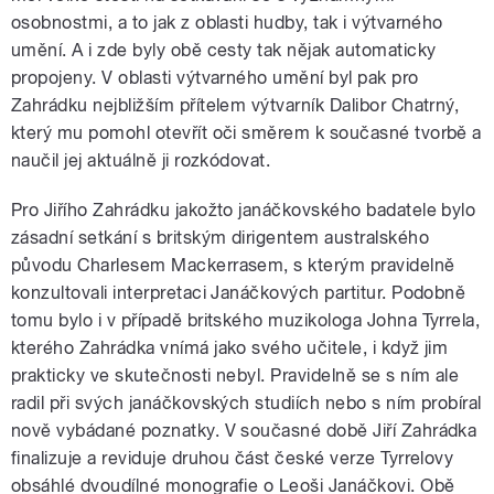
osobnostmi, a to jak z oblasti hudby, tak i výtvarného
umění. A i zde byly obě cesty tak nějak automaticky
propojeny. V oblasti výtvarného umění byl pak pro
Zahrádku nejbližším přítelem výtvarník Dalibor Chatrný,
který mu pomohl otevřít oči směrem k současné tvorbě a
naučil jej aktuálně ji rozkódovat.
Pro Jiřího Zahrádku jakožto janáčkovského badatele bylo
zásadní setkání s britským dirigentem australského
původu Charlesem Mackerrasem, s kterým pravidelně
konzultovali interpretaci Janáčkových partitur. Podobně
tomu bylo i v případě britského muzikologa Johna Tyrrela,
kterého Zahrádka vnímá jako svého učitele, i když jim
prakticky ve skutečnosti nebyl. Pravidelně se s ním ale
radil při svých janáčkovských studiích nebo s ním probíral
nově vybádané poznatky. V současné době Jiří Zahrádka
finalizuje a reviduje druhou část české verze Tyrrelovy
obsáhlé dvoudílné monografie o Leoši Janáčkovi. Obě