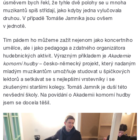
úsměvem bych řekl, že tyhle dvě polohy se u mnoha
muzikantů spíš střídají, jako kdyby jedna vylučovala
druhou. V případě Tomáše Jamníka jsou ovšem
v jednotě.
Tím pádem ho můžeme zažít nejenom jako koncertního
umělce, ale i jako pedagoga a zdatného organizátora
hudebnických aktivit. Výrazným příkladem je
Akademie
komorní hudby
– česko-německý projekt, který nadaným
mladým muzikantům umožňuje studovat u špičkových
lektorů a setkávat se s nejlepšími vrstevníky i se
zkušenými staršími kolegy. Tomáš Jamník je duší této
nevšední školy. Na povídání o Akademii komorní hudby
jsem se docela těšil.