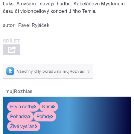
Luks. A ovšem i novější hudbu: Kabeláčovo Mysterium
času či violoncellový koncert Jiřího Temla.
autor:
Pavel Ryjáček
Všechny díly pořadu na mujRozhlas
mujRozhlas
Hry a četby
Krimi
Pohádky
Pořady
Živé vysílání