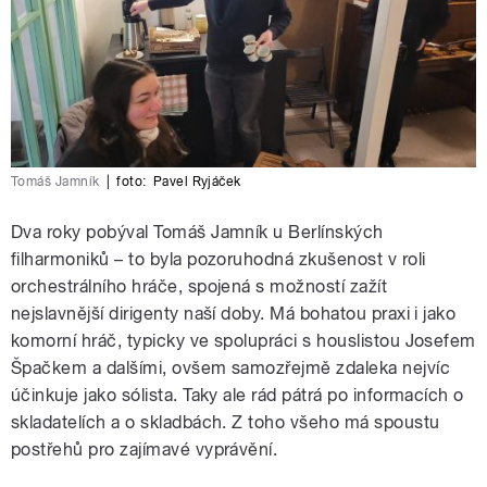
Tomáš Jamník
|
foto:
Pavel Ryjáček
Dva roky pobýval Tomáš Jamník u Berlínských
filharmoniků – to byla pozoruhodná zkušenost v roli
orchestrálního hráče, spojená s možností zažít
nejslavnější dirigenty naší doby. Má bohatou praxi i jako
komorní hráč, typicky ve spolupráci s houslistou Josefem
Špačkem a dalšími, ovšem samozřejmě zdaleka nejvíc
účinkuje jako sólista. Taky ale rád pátrá po informacích o
skladatelích a o skladbách. Z toho všeho má spoustu
postřehů pro zajímavé vyprávění.