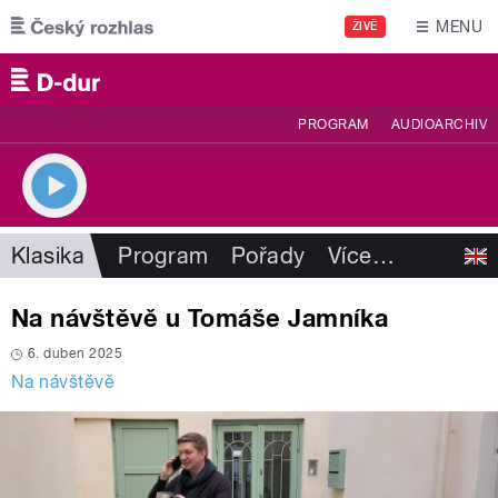
Přejít k hlavnímu obsahu
MENU
ŽIVĚ
PROGRAM
AUDIOARCHIV
Klasika
Program
Pořady
Více
…
Na návštěvě u Tomáše Jamníka
6. duben 2025
Na návštěvě