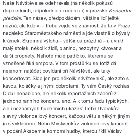
Naše Návštěva se odehrávala (na několik pokusů
dopoledních, odpoledních i nočních) v pražské
Koncertní
předsíni
. Ten název, předpokládám, většina lidí ještě
nezná, ale kdo ví – třeba vejde ve známost. Je to v Praze
nedaleko Staroměstského náměstí a jde vlastně o bývalý
krámek. Skromná výloha – většinou prázdná – a uvnitř
malý stolek, několik židlí, pianino, nezbytný kávovar a
další propriety. Nahoře malé patříčko, kterému se
vznešeně říká empora. V tom prostůrku se totiž dá
nejenom natáčet povídání při Návštěvě, ale taky
koncertovat. Sice jen pro několik návštěvníků, ale zato s
kávou, koláčky a jinými dobrotami. Ty vám Český rozhlas
D dur nenabídne, ale několik reportážních záběrů z
jednoho ranního koncertu ano. A k tomu řadu typických,
ale i neznámých hudebních ukázek: třeba Dvořákův
slavný violoncellový koncert, každou větu s někým jiným
(a s výkladem). Nebo Myslivečkův violoncellový koncert
v podání Akademie komorní hudby, kterou řídil Václav