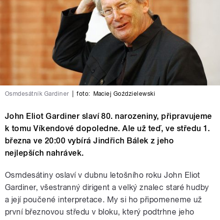
Osmdesátník Gardiner
|
foto:
Maciej Goździelewski
John Eliot Gardiner slaví 80. narozeniny, připravujeme
k tomu Víkendové dopoledne. Ale už teď, ve středu 1.
března ve 20:00 vybírá Jindřich Bálek z jeho
nejlepších nahrávek.
Osmdesátiny oslaví v dubnu letošního roku John Eliot
Gardiner, všestranný dirigent a velký znalec staré hudby
a její poučené interpretace. My si ho připomeneme už
první březnovou středu v bloku, který podtrhne jeho