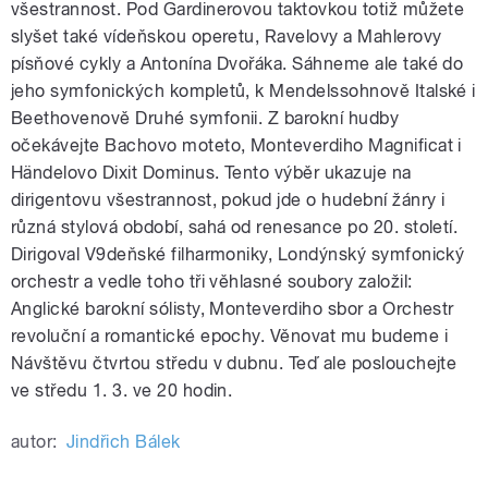
všestrannost. Pod Gardinerovou taktovkou totiž můžete
slyšet také vídeňskou operetu, Ravelovy a Mahlerovy
písňové cykly a Antonína Dvořáka. Sáhneme ale také do
jeho symfonických kompletů, k Mendelssohnově Italské i
Beethovenově Druhé symfonii. Z barokní hudby
očekávejte Bachovo moteto, Monteverdiho Magnificat i
Händelovo Dixit Dominus. Tento výběr ukazuje na
dirigentovu všestrannost, pokud jde o hudební žánry i
různá stylová období, sahá od renesance po 20. století.
Dirigoval V9deňské filharmoniky, Londýnský symfonický
orchestr a vedle toho tři věhlasné soubory založil:
Anglické barokní sólisty, Monteverdiho sbor a Orchestr
revoluční a romantické epochy. Věnovat mu budeme i
Návštěvu čtvrtou středu v dubnu. Teď ale poslouchejte
ve středu 1. 3. ve 20 hodin.
autor:
Jindřich Bálek