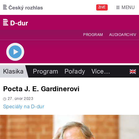
Přejít k hlavnímu obsahu
MENU
ŽIVĚ
PROGRAM
AUDIOARCHIV
Klasika
Program
Pořady
Více
…
Pocta J. E. Gardinerovi
27. únor 2023
Speciály na D-dur