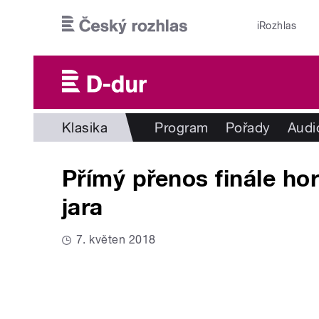
Přejít k hlavnímu obsahu
iRozhlas
Klasika
Program
Pořady
Audi
Přímý přenos finále h
jara
7. květen 2018