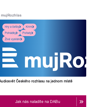
mujRozhlas
Hry a četby
Krimi
Pohádky
Pořady
Živé vysílání
Audiosvět Českého rozhlasu na jednom místě
Jak nás naladíte na DABu