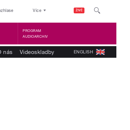
ozhlase
Více
ŽIVĚ
PROGRAM
AUDIOARCHIV
O nás
Videoskladby
ENGLISH