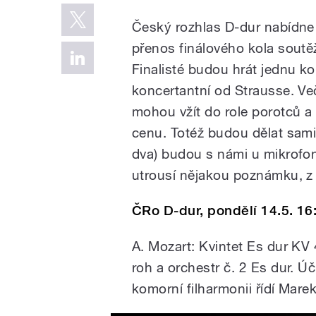
Český rozhlas D-dur nabídne 
přenos finálového kola soutěž
Finalisté budou hrát jednu k
koncertantní od Strausse. Več
mohou vžít do role porotců a
cenu. Totéž budou dělat sami 
dva) budou s námi u mikrof
utrousí nějakou poznámku, z n
ČRo D-dur, pondělí 14.5. 16
A. Mozart: Kvintet Es dur KV 
roh a orchestr č. 2 Es dur. 
komorní filharmonii řídí Marek