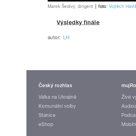
Marek Šedivý, dirigent
|
foto:
Vojtěch Havlí
Výsledky finále
autor:
LH
Český rozhlas
mujRo
Válka na Ukrajině
Živé v
Komunální volby
Audioa
Stanice
Podca
eShop
Mobiln