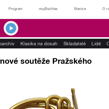
Program
mujRozhlas
Stanice
O r
oarchiv
Klasika na dosah
Skladatelé
Lidé
ornové soutěže Pražského