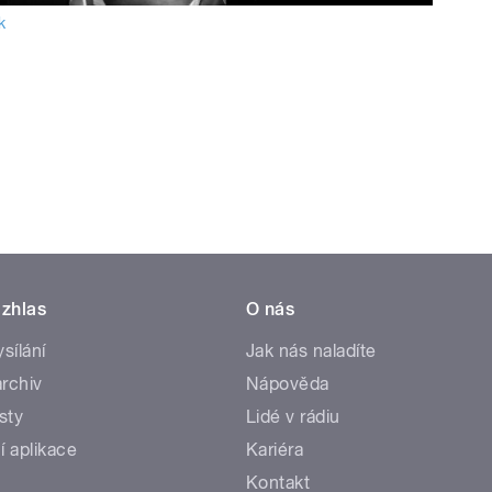
k
zhlas
O nás
ysílání
Jak nás naladíte
rchiv
Nápověda
sty
Lidé v rádiu
í aplikace
Kariéra
Kontakt