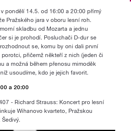
v pondělí 14.5. od 16:00 a 20:00 přímý
e Pražského jara v oboru lesní roh.
omorní skladbu od Mozarta a jednu
er si je prohodí. Posluchači D-dur se
 rozhodnout se, komu by oni dali první
porotci, přičemž někteří z nich (jeden či
onu a možná během přenosu mimoděk
íž usoudíme, kdo je jejich favorit.
:00 a 20:00
407 - Richard Strauss: Koncert pro lesní
Účinkuje Wihanovo kvarteto, Pražskou
 Šedivý.