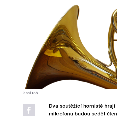
lesní roh
Dva soutěžící hornisté hrají
mikrofonu budou sedět člen