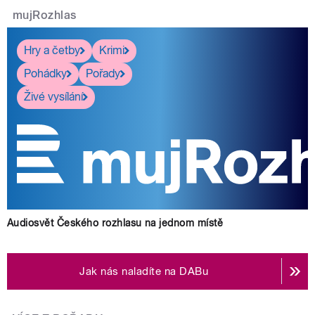
mujRozhlas
Hry a četby
Krimi
Pohádky
Pořady
Živé vysílání
Audiosvět Českého rozhlasu na jednom místě
Jak nás naladíte na DABu