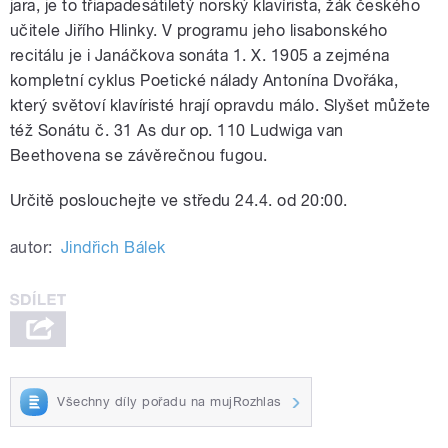
jara, je to třiapadesátiletý norský klavírista, žák českého
učitele Jiřího Hlinky. V programu jeho lisabonského
recitálu je i Janáčkova sonáta 1. X. 1905 a zejména
kompletní cyklus Poetické nálady Antonína Dvořáka,
který světoví klavíristé hrají opravdu málo. Slyšet můžete
též Sonátu č. 31 As dur op. 110 Ludwiga van
Beethovena se závěrečnou fugou.
Určitě poslouchejte ve středu 24.4. od 20:00.
autor:
Jindřich Bálek
Všechny díly pořadu na mujRozhlas