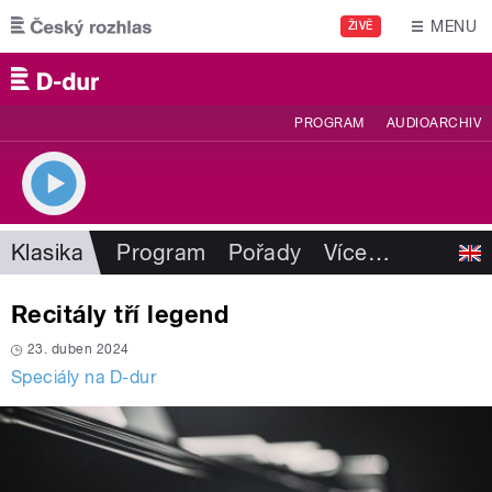
Přejít k hlavnímu obsahu
MENU
ŽIVĚ
PROGRAM
AUDIOARCHIV
Klasika
Program
Pořady
Více
…
Recitály tří legend
23. duben 2024
Speciály na D-dur