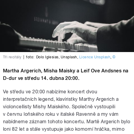
Tři recitály
|
foto:
Dolo Iglesias
,
Unsplash
,
Licence Unsplash
,
©
Martha Argerich, Misha Maisky a Leif Ove Andsnes na
D-dur ve středu 14. dubna 20:00.
Ve středu ve 20:00 nabízíme koncert dvou
interpretačních legend, klavíristky Marthy Argerich a
violoncellisty Mishy Maiského. Společně vystoupili
v červnu loňského roku v italské Ravenně a my vám
nabídneme záznam tohoto koncertu. Martě Argerich bylo
loni 82 let a stále vystupuje jako komorní hráčka, mimo