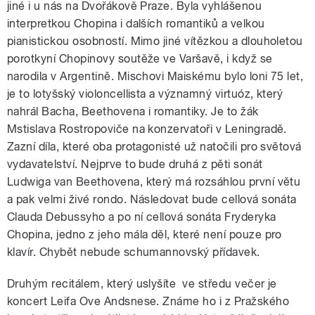
jiné i u nás na Dvořákově Praze. Byla vyhlášenou
interpretkou Chopina i dalších romantiků a velkou
pianistickou osobností. Mimo jiné vítězkou a dlouholetou
porotkyní Chopinovy soutěže ve Varšavě, i když se
narodila v Argentině. Mischovi Maiskému bylo loni 75 let,
je to lotyšský violoncellista a významný virtuóz, který
nahrál Bacha, Beethovena i romantiky. Je to žák
Mstislava Rostropoviče na konzervatoři v Leningradě.
Zazní díla, které oba protagonisté už natočili pro světová
vydavatelství. Nejprve to bude druhá z pěti sonát
Ludwiga van Beethovena, který má rozsáhlou první větu
a pak velmi živé rondo. Následovat bude cellová sonáta
Clauda Debussyho a po ní cellová sonáta Fryderyka
Chopina, jedno z jeho mála děl, které není pouze pro
klavír. Chybět nebude schumannovský přídavek.
Druhým recitálem, který uslyšíte ve středu večer je
koncert Leifa Ove Andsnese. Známe ho i z Pražského