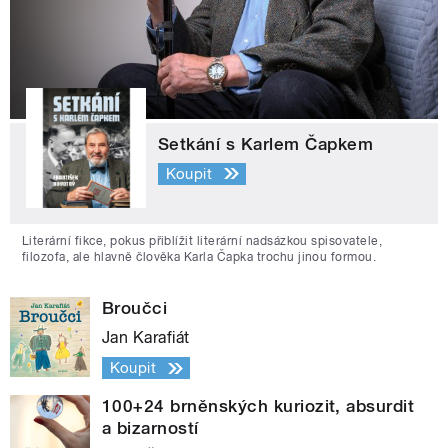
Setkání s Karlem Čapkem
Koupit
Literární fikce, pokus přiblížit literární nadsázkou spisovatele,
filozofa, ale hlavně člověka Karla Čapka trochu jinou formou.
Broučci
Jan Karafiát
Koupit
100+24 brněnských kuriozit, absurdit
a bizarností