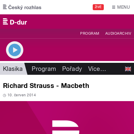
Přejít k hlavnímu obsahu
MENU
ŽIVĚ
PROGRAM
AUDIOARCHIV
Klasika
Program
Pořady
Více
…
Richard Strauss - Macbeth
10. červen 2014