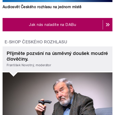
Audiosvět Českého rozhlasu na jednom místě
Jak nás naladíte na DABu
E-SHOP ČESKÉHO ROZHLASU
Přijměte pozvání na úsměvný doušek moudré
člověčiny.
František Novotný, moderátor