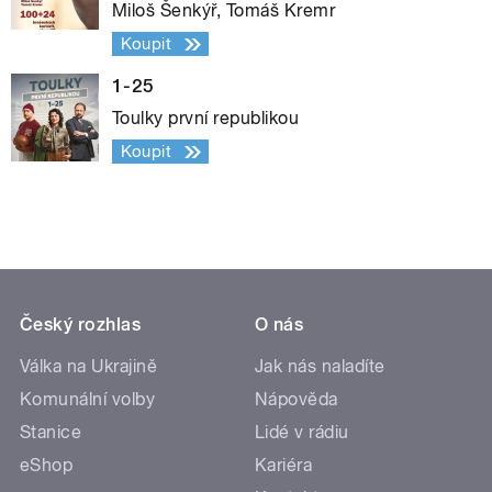
Miloš Šenkýř, Tomáš Kremr
Koupit
1-25
Toulky první republikou
Koupit
Český rozhlas
O nás
Válka na Ukrajině
Jak nás naladíte
Komunální volby
Nápověda
Stanice
Lidé v rádiu
eShop
Kariéra