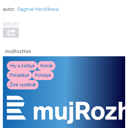
autor:
Dagmar Henžlíková
mujRozhlas
Hry a četby
Krimi
Pohádky
Pořady
Živé vysílání