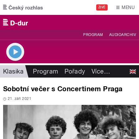
Přejít k hlavnímu obsahu
MENU
ŽIVĚ
PROGRAM
AUDIOARCHIV
Klasika
Program
Pořady
Více
…
Sobotní večer s Concertinem Praga
21. září 2021