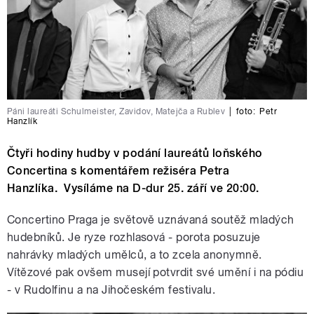
Páni laureáti Schulmeister, Zavidov, Matejča a Rublev
|
foto:
Petr
Hanzlík
Čtyři hodiny hudby v podání laureátů loňského
Concertina s komentářem režiséra Petra
Hanzlíka. Vysíláme na D-dur 25. září ve 20:00.
Concertino Praga je světově uznávaná soutěž mladých
hudebníků. Je ryze rozhlasová - porota posuzuje
nahrávky mladých umělců, a to zcela anonymně.
Vítězové pak ovšem musejí potvrdit své umění i na pódiu
- v Rudolfinu a na Jihočeském festivalu.