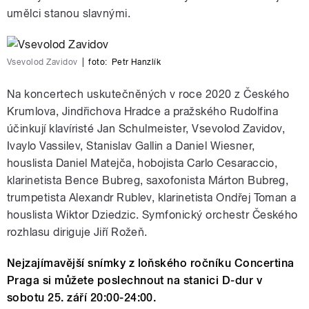
umělci stanou slavnými.
Vsevolod Zavidov
|
foto:
Petr Hanzlík
Na koncertech uskutečněných v roce 2020 z Českého
Krumlova, Jindřichova Hradce a pražského Rudolfina
účinkují klavíristé Jan Schulmeister, Vsevolod Zavidov,
Ivaylo Vassilev, Stanislav Gallin a Daniel Wiesner,
houslista Daniel Matejča, hobojista Carlo Cesaraccio,
klarinetista Bence Bubreg, saxofonista Márton Bubreg,
trumpetista Alexandr Rublev, klarinetista Ondřej Toman a
houslista Wiktor Dziedzic. Symfonický orchestr Českého
rozhlasu diriguje Jiří Rožeň.
Nejzajímavější snímky z loňského ročníku Concertina
Praga si můžete poslechnout na stanici D-dur v
sobotu 25. září 20:00-24:00.