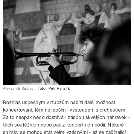
Aleksandr Rublev
|
foto:
Petr Hanzlík
Rozhlas úspěšným virtuozům nabízí další možnosti
koncertování, těm nejlepším i vystoupení s orchestrem.
Za to naopak něco dostává - zásobu skvělých nahrávek -
těch soutěžních nebo pak z koncertních pódií. Někeré
snímky se mohou stát velmi vzácnými - až se začínající