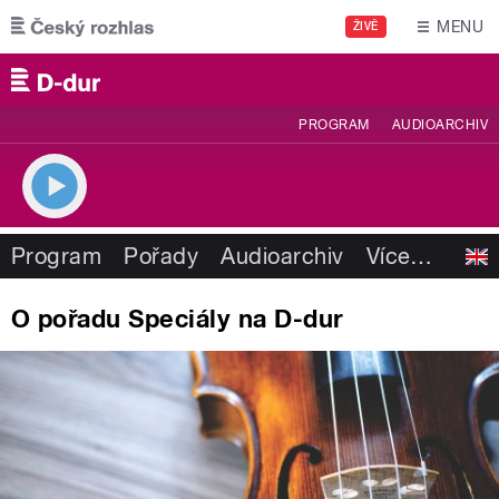
Přejít k hlavnímu obsahu
MENU
ŽIVĚ
PROGRAM
AUDIOARCHIV
Program
Pořady
Audioarchiv
Více
…
O pořadu Speciály na D-dur