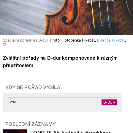
Speciální pořady na D-dur
|
foto:
Fotobanka Pixabay
,
Licence Pixabay
,
©
Zvláštní pořady na D-dur komponované k různým
příležitostem
KDY SE POŘAD VYSÍLÁ
12:00
D-DUR
POSLEDNÍ ZÁZNAMY
LONG PLAY festival v Brooklynu: