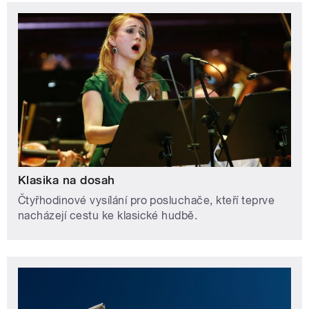
Klasika na dosah
Čtyřhodinové vysílání pro posluchače, kteří teprve
nacházejí cestu ke klasické hudbě.