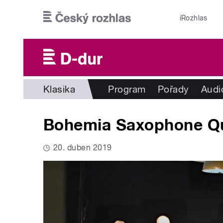
Přejít k hlavnímu obsahu
iRozhlas
Klasika
Program
Pořady
Audi
Bohemia Saxophone Qu
20. duben 2019