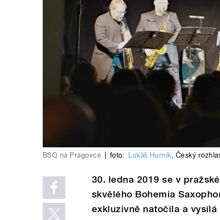
BSQ na Pragovce
|
foto:
Lukáš Hurník
,
Český rozhla
30. ledna 2019 se v pražské
skvělého Bohemia Saxophone
exkluzivně natočila a vysílá