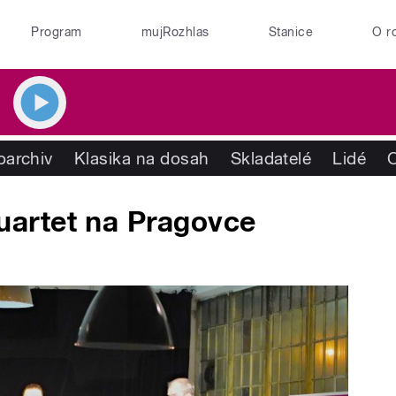
Program
mujRozhlas
Stanice
O r
oarchiv
Klasika na dosah
Skladatelé
Lidé
artet na Pragovce