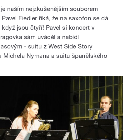
je naším nejzkušenějším souborem
 Pavel Fiedler říká, že na saxofon se dá
když jsou čtyří! Pavel si koncert v
Pragovka sám uváděl a nabídl
asovým - suitu z West Side Story
u Michela Nymana a suitu španělského