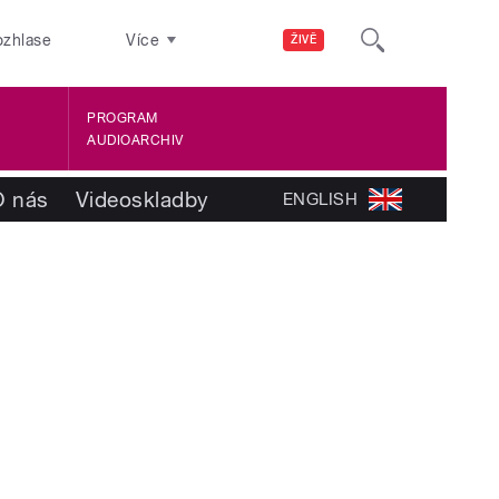
ozhlase
Více
ŽIVĚ
PROGRAM
AUDIOARCHIV
O nás
Videoskladby
ENGLISH