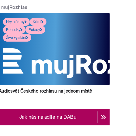
mujRozhlas
Hry a četby
Krimi
Pohádky
Pořady
Živé vysílání
Audiosvět Českého rozhlasu na jednom místě
Jak nás naladíte na DABu