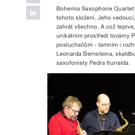
Bohemia Saxophone Quartet 
tohoto složení. Jeho vedoucí,
zahrát všechno. A což teprve, 
unikátním prostředí továrny 
posluchačům - tamním i rozhl
Leonarda Bernsteina, skaldb
saxofonisty Pedra Iturralda.