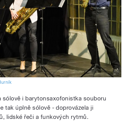
Hurník
a sólově i barytonsaxofonistka souboru
e tak úplně sólově - doprovázela ji
, lidské řeči a funkových rytmů.