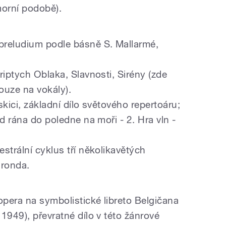
orní podobě).
preludium podle básně S. Mallarmé,
riptych Oblaka, Slavnosti, Sirény (zde
pouze na vokály).
skici, základní dílo světového repertoáru;
Od rána do poledne na moři - 2. Hra vln -
strální cyklus tří několikavětých
 ronda.
opera na symbolistické libreto Belgičana
1949), převratné dílo v této žánrové