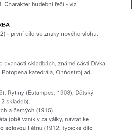
. Charakter hudební řeči - viz
RBA
2) - první dílo se znaky nového slohu.
 po dvanácti skladbách, známé části Dívka
), Potopená katedrála, Ohňostroj ad.
5), Rytiny (Estampes, 1903), Dětský
12 skladeb).
ých a černých (1915)
ta (obě vznikly za války, návrat ke
ro sólovou flétnu (1912, typické dílo