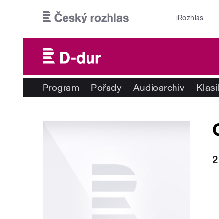
Přejít k hlavnímu obsahu
iRozhlas
Program
Pořady
Audioarchiv
Klas
2