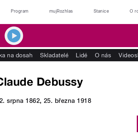
Program
mujRozhlas
Stanice
O r
ika na dosah
Skladatelé
Lidé
O nás
Videos
Claude Debussy
2. srpna
1862
,
25. března
1918