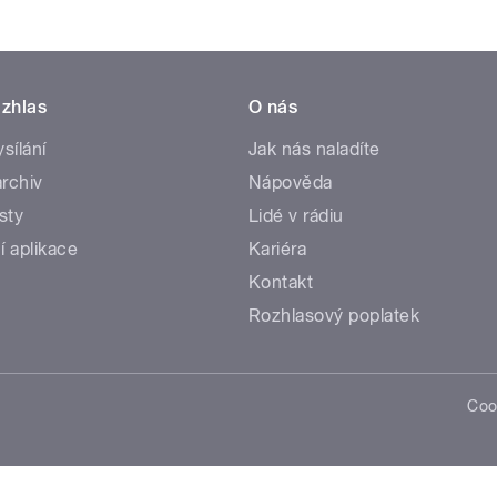
zhlas
O nás
ysílání
Jak nás naladíte
rchiv
Nápověda
sty
Lidé v rádiu
í aplikace
Kariéra
Kontakt
Rozhlasový poplatek
Coo