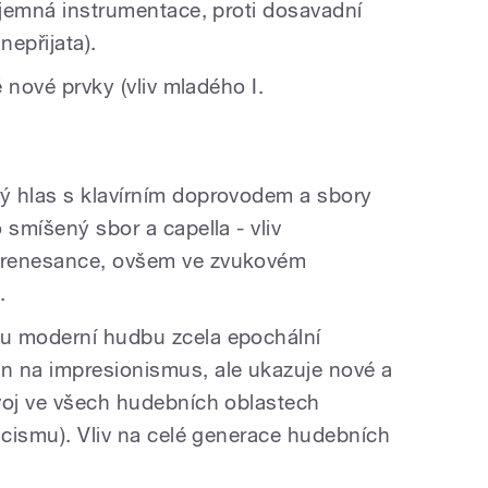
 jemná instrumentace, proti dosavadní
nepřijata).
é nové prvky (vliv mladého I.
ý hlas s klavírním doprovodem a sbory
 smíšený sbor a capella - vliv
 renesance, ovšem ve zvukovém
.
u moderní hudbu zcela epochální
n na impresionismus, ale ukazuje nové a
voj ve všech hudebních oblastech
icismu). Vliv na celé generace hudebních