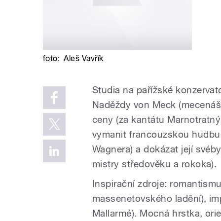
foto:
Aleš Vavřík
Studia na pařížské konzervato
Naděždy von Meck (mecenáška
ceny (za kantátu Marnotratný
vymanit francouzskou hudbu 
Wagnera) a dokázat její svéb
mistry středověku a rokoka).
Inspirační zdroje: romantis
massenetovského ladění), impr
Mallarmé). Mocná hrstka, orie