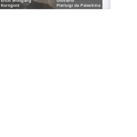
Erich Wolfgang
Giovanni
Korngold
Pierluigi da Palestrina