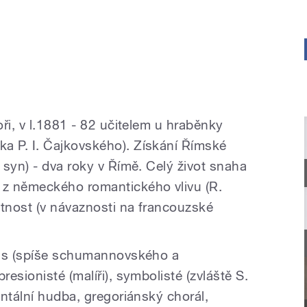
ři, v l.1881 - 82 učitelem u hraběnky
 P. I. Čajkovského). Získání Římské
 syn) - dva roky v Římě. Celý život snaha
z německého romantického vlivu (R.
ytnost (v návaznosti na francouzské
mus (spíše schumannovského a
esionisté (malíři), symbolisté (zvláště S.
ntální hudba, gregoriánský chorál,