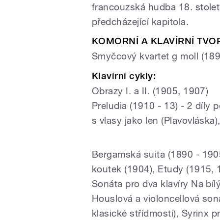
francouzská hudba 18. století
předcházející kapitola.
KOMORNÍ A KLAVÍRNÍ TVO
Smyčcový kvartet g moll (189
Klavírní cykly:
Obrazy I. a II. (1905, 1907)
Preludia (1910 - 13) - 2 díly
s vlasy jako len (Plavovláska
Bergamská suita (1890 - 190
koutek (1904), Etudy (1915, 
Sonáta pro dva klavíry Na bíl
Houslová a violoncellová soná
klasické střídmosti), Syrinx p