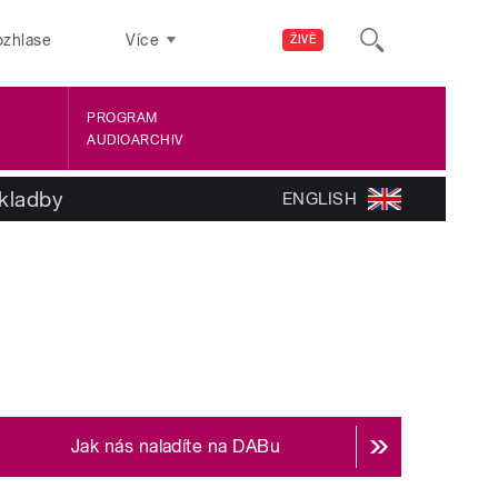
ozhlase
Více
ŽIVĚ
PROGRAM
AUDIOARCHIV
kladby
ENGLISH
Jak nás naladíte na DABu