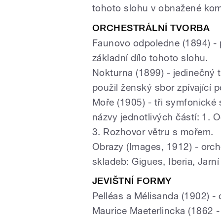
tohoto slohu v obnažené kom
ORCHESTRÁLNÍ TVORBA
Faunovo odpoledne (1894) - 
základní dílo tohoto slohu.
Nokturna (1899) - jedinečný t
použil ženský sbor zpívající 
Moře (1905) - tři symfonické 
názvy jednotlivých částí: 1. 
3. Rozhovor větru s mořem.
Obrazy (Images, 1912) - orche
skladeb: Gigues, Iberia, Jarní
JEVIŠTNÍ FORMY
Pelléas a Mélisanda (1902) - 
Maurice Maeterlincka (1862 - 