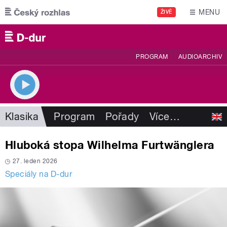
Přejít k hlavnímu obsahu
MENU
ŽIVĚ
PROGRAM
AUDIOARCHIV
Klasika
Program
Pořady
Více
…
Hluboká stopa Wilhelma Furtwänglera
27. leden 2026
Speciály na D-dur