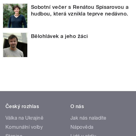
Sobotní večer s Renátou Spisarovou a
hudbou, která vznikla teprve nedávno.
Bělohlávek a jeho žáci
Český rozhlas
O nás
Válka na Ukrajině
Jak nás naladíte
Komunální volby
Nápověda