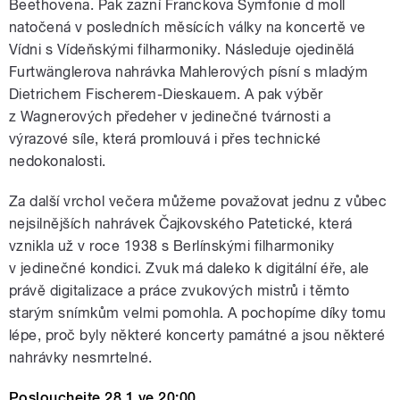
Beethovena. Pak zazní Franckova Symfonie d moll
natočená v posledních měsících války na koncertě ve
Vídni s Vídeňskými filharmoniky. Následuje ojedinělá
Furtwänglerova nahrávka Mahlerových písní s mladým
Dietrichem Fischerem-Dieskauem. A pak výběr
z Wagnerových předeher v jedinečné tvárnosti a
výrazové síle, která promlouvá i přes technické
nedokonalosti.
Za další vrchol večera můžeme považovat jednu z vůbec
nejsilnějších nahrávek Čajkovského Patetické, která
vznikla už v roce 1938 s Berlínskými filharmoniky
v jedinečné kondici. Zvuk má daleko k digitální éře, ale
právě digitalizace a práce zvukových mistrů i těmto
starým snímkům velmi pomohla. A pochopíme díky tomu
lépe, proč byly některé koncerty památné a jsou některé
nahrávky nesmrtelné.
Poslouchejte 28.1.ve 20:00.