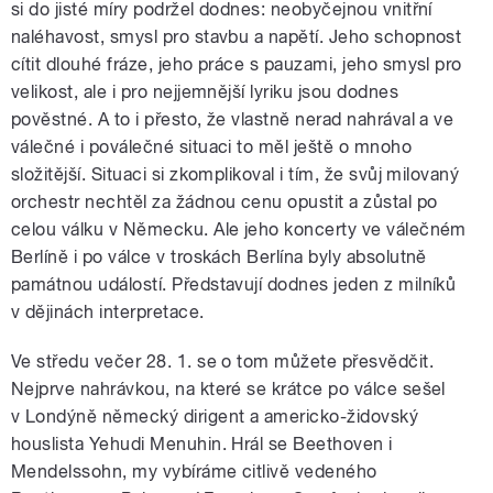
si do jisté míry podržel dodnes: neobyčejnou vnitřní
naléhavost, smysl pro stavbu a napětí. Jeho schopnost
cítit dlouhé fráze, jeho práce s pauzami, jeho smysl pro
velikost, ale i pro nejjemnější lyriku jsou dodnes
pověstné. A to i přesto, že vlastně nerad nahrával a ve
válečné i poválečné situaci to měl ještě o mnoho
složitější. Situaci si zkomplikoval i tím, že svůj milovaný
orchestr nechtěl za žádnou cenu opustit a zůstal po
celou válku v Německu. Ale jeho koncerty ve válečném
Berlíně i po válce v troskách Berlína byly absolutně
památnou událostí. Představují dodnes jeden z milníků
v dějinách interpretace.
Ve středu večer 28. 1. se o tom můžete přesvědčit.
Nejprve nahrávkou, na které se krátce po válce sešel
v Londýně německý dirigent a americko-židovský
houslista Yehudi Menuhin. Hrál se Beethoven i
Mendelssohn, my vybíráme citlivě vedeného