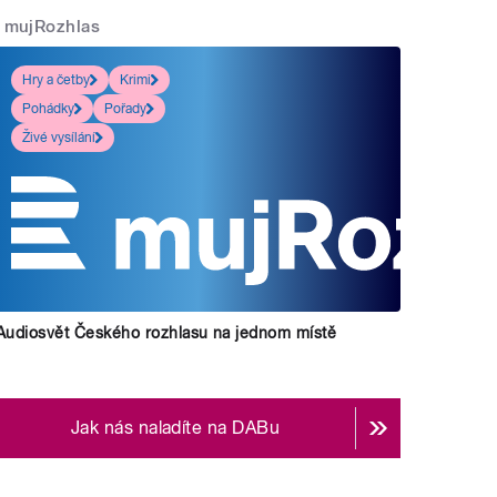
mujRozhlas
Hry a četby
Krimi
Pohádky
Pořady
Živé vysílání
Audiosvět Českého rozhlasu na jednom místě
Jak nás naladíte na DABu