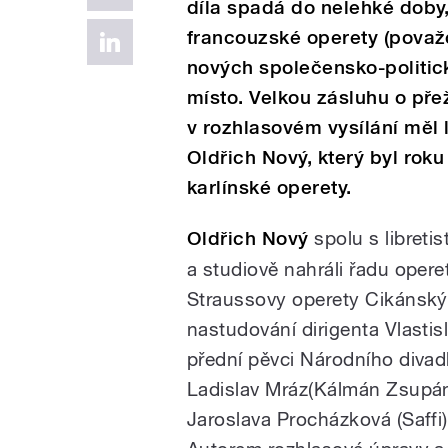
díla spadá do nelehké doby,
francouzské operety (považ
nových společensko-politi
místo. Velkou zásluhu o přež
v rozhlasovém vysílání měl 
Oldřich Nový, který byl ro
karlínské operety.
Oldřich Nový
spolu s libretis
a studiově nahráli řadu oper
Straussovy operety Cikánský
nastudování dirigenta Vlastisl
přední pěvci Národního divadl
Ladislav Mráz(Kálmán Zsupán)
Jaroslava Procházková (Saffi)