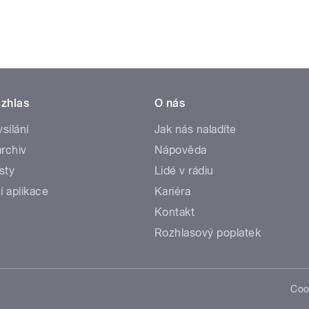
zhlas
O nás
ysílání
Jak nás naladíte
rchiv
Nápověda
sty
Lidé v rádiu
í aplikace
Kariéra
Kontakt
Rozhlasový poplatek
Coo