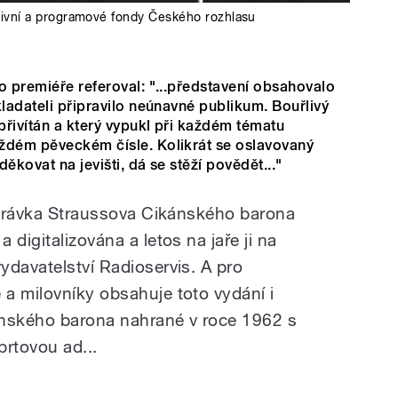
ivní a programové fondy Českého rozhlasu
o premiéře referoval: "...představení obsahovalo
kladateli připravilo neúnavné publikum. Bouřlivý
 přivítán a který vypukl při každém tématu
ždém pěveckém čísle. Kolikrát se oslavovaný
ěkovat na jevišti, dá se stěží povědět..."
nahrávka Straussova Cikánského barona
digitalizována a letos na jaře ji na
ydavatelství Radioservis. A pro
a milovníky obsahuje toto vydání i
ánského barona nahrané v roce 1962 s
rtovou ad...