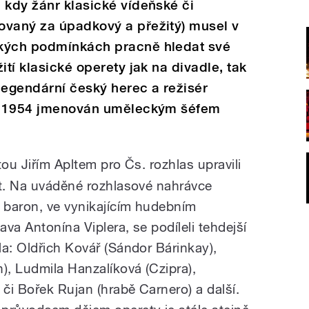
 kdy žánr klasické vídeňské či
ovaný za úpadkový a přežitý) musel v
ckých podmínkách pracně hledat své
ití klasické operety jak na divadle, tak
legendární český herec a režisér
ku 1954 jmenován uměleckým šéfem
tou Jiřím Apltem pro Čs. rozhlas upravili
et. Na uváděné rozhlasové nahrávce
 baron, ve vynikajícím hudebním
ava Antonína Viplera, se podíleli tehdejší
a: Oldřich Kovář (Sándor Bárinkay),
, Ludmila Hanzalíková (Czipra),
 či Bořek Rujan (hrabě Carnero) a další.