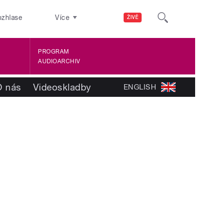
ozhlase
Více
ŽIVĚ
PROGRAM
AUDIOARCHIV
O nás
Videoskladby
ENGLISH