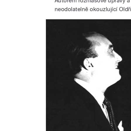
Autorem rozhlasové úpravy a 
neodolatelně okouzlující Oldř