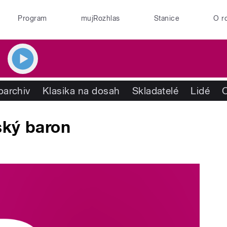
Program
mujRozhlas
Stanice
O r
oarchiv
Klasika na dosah
Skladatelé
Lidé
ský baron