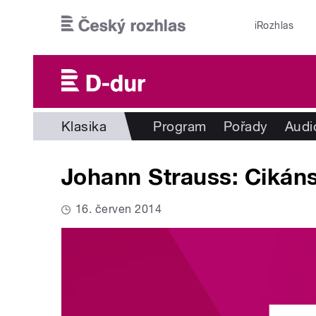
Přejít k hlavnímu obsahu
iRozhlas
Klasika
Program
Pořady
Audi
Johann Strauss: Cikán
16. červen 2014