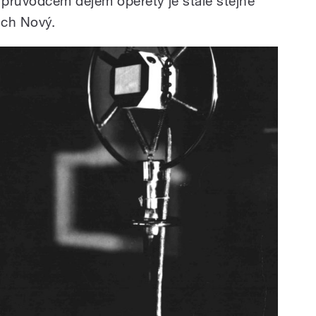
průvodcem dějem operety je stále stejně
ich Nový.