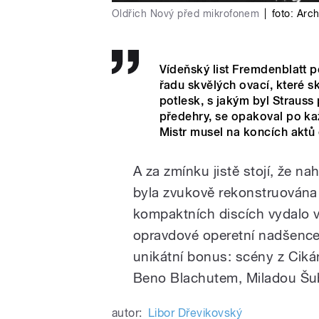
Oldřich Nový před mikrofonem
|
foto:
Arch
Vídeňský list Fremdenblatt p
řadu skvělých ovací, které s
potlesk, s jakým byl Strauss
předehry, se opakoval po ka
Mistr musel na koncích aktů d
A za zmínku jistě stojí, že 
byla zvukově rekonstruována a 
kompaktních discích vydalo v
opravdové operetní nadšence 
unikátní bonus: scény z Cik
Beno Blachutem, Miladou Šub
autor:
Libor Dřevikovský