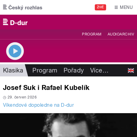
Přejít k hlavnímu obsahu
MENU
ŽIVĚ
PROGRAM
AUDIOARCHIV
Klasika
Program
Pořady
Více
…
Josef Suk i Rafael Kubelík
29. červen 2026
Víkendové dopoledne na D-dur