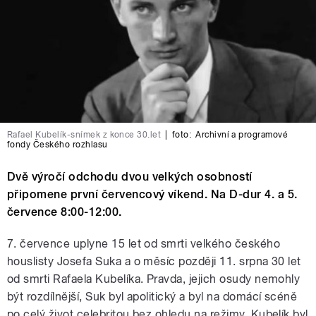
Rafael Kubelík-snímek z konce 30.let
|
foto:
Archivní a programové
fondy Českého rozhlasu
Dvě výročí odchodu dvou velkých osobností
připomene první červencový víkend. Na D-dur 4. a 5.
července 8:00-12:00.
7. července uplyne 15 let od smrti velkého českého
houslisty Josefa Suka a o měsíc později 11. srpna 30 let
od smrti Rafaela Kubelíka. Pravda, jejich osudy nemohly
být rozdílnější, Suk byl apolitický a byl na domácí scéně
po celý život celebritou bez ohledu na režimy. Kubelík byl