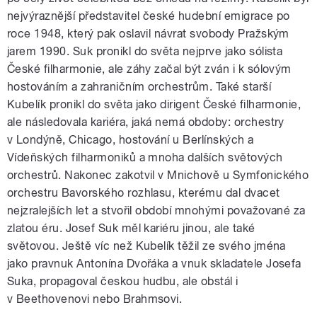
nejvýraznější představitel české hudební emigrace po
roce 1948, který pak oslavil návrat svobody Pražským
jarem 1990. Suk pronikl do světa nejprve jako sólista
České filharmonie, ale záhy začal být zván i k sólovým
hostováním a zahraničním orchestrům. Také starší
Kubelík pronikl do světa jako dirigent České filharmonie,
ale následovala kariéra, jaká nemá obdoby: orchestry
v Londýně, Chicago, hostování u Berlínských a
Vídeňských filharmoniků a mnoha dalších světových
orchestrů. Nakonec zakotvil v Mnichově u Symfonického
orchestru Bavorského rozhlasu, kterému dal dvacet
nejzralejších let a stvořil období mnohými považované za
zlatou éru. Josef Suk měl kariéru jinou, ale také
světovou. Ještě víc než Kubelík těžil ze svého jména
jako pravnuk Antonína Dvořáka a vnuk skladatele Josefa
Suka, propagoval českou hudbu, ale obstál i
v Beethovenovi nebo Brahmsovi.