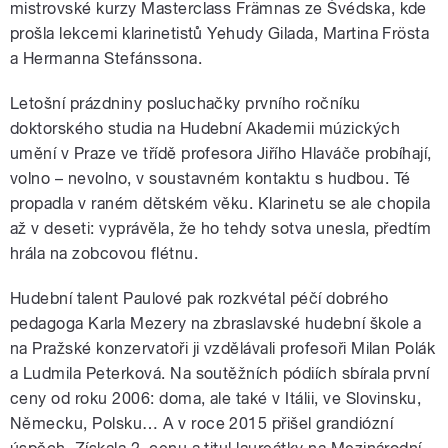
mistrovské kurzy Masterclass Främnas ze Švédska, kde
prošla lekcemi klarinetistů Yehudy Gilada, Martina Frösta
a Hermanna Stefánssona.
Letošní prázdniny posluchačky prvního ročníku
doktorského studia na Hudební Akademii múzických
umění v Praze ve třídě profesora Jiřího Hlaváče probíhají,
volno – nevolno, v soustavném kontaktu s hudbou. Té
propadla v raném dětském věku. Klarinetu se ale chopila
až v deseti: vyprávěla, že ho tehdy sotva unesla, předtím
hrála na zobcovou flétnu.
Hudební talent Paulové pak rozkvétal péčí dobrého
pedagoga Karla Mezery na zbraslavské hudební škole a
na Pražské konzervatoři ji vzdělávali profesoři Milan Polák
a Ludmila Peterková. Na soutěžních pódiích sbírala první
ceny od roku 2006: doma, ale také v Itálii, ve Slovinsku,
Německu, Polsku… A v roce 2015 přišel grandiózní