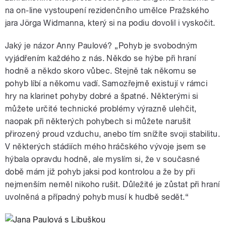
na on-line vystoupení rezidenčního umělce Pražského
jara Jörga Widmanna, který si na podiu dovolil i vyskočit.
Jaký je názor Anny Paulové? „Pohyb je svobodným
vyjádřením každého z nás. Někdo se hýbe při hraní
hodně a někdo skoro vůbec. Stejně tak někomu se
pohyb líbí a někomu vadí. Samozřejmě existují v rámci
hry na klarinet pohyby dobré a špatné. Některými si
můžete určité technické problémy výrazně ulehčit,
naopak při některých pohybech si můžete narušit
přirozený proud vzduchu, anebo tím snížíte svoji stabilitu.
V některých stádiích mého hráčského vývoje jsem se
hýbala opravdu hodně, ale myslím si, že v současné
době mám již pohyb jaksi pod kontrolou a že by při
nejmenším neměl nikoho rušit. Důležité je zůstat při hraní
uvolněná a případný pohyb musí k hudbě sedět.“