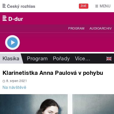
Přejít k hlavnímu obsahu
MENU
ŽIVĚ
PROGRAM
AUDIOARCHIV
Klasika
Program
Pořady
Více
…
Klarinetistka Anna Paulová v pohybu
8. srpen 2021
Na návštěvě