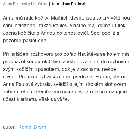
Anna Paulová s Libuškou
|
foto:
Jana Paulová
Anna má ráda kočky. Mají jich deset, jsou to prý většinou
samí nalezenci, takže Paulovi vlastně mají doma útulek.
Jedna kočička s Annou dokonce cvičí. Sedí poblíž a
pozorně poslouchá.
Při natáčení rozhovoru pro pořad Návštěva se kolem nás
procházel kocourek Oliver a vstupoval nám do rozhovoru
svým kočičím způsobem, což je v záznamu někde
slyšet. Po čase byl vykázán do předsíně. Hudba, kterou
Anna Paulová vybrala, svědčí o jejím širokém slohovém
záběru, charakteristickým rysem výběru je samozřejmě
účast klarinetu. Však uslyšíte.
autor:
Rafael Brom