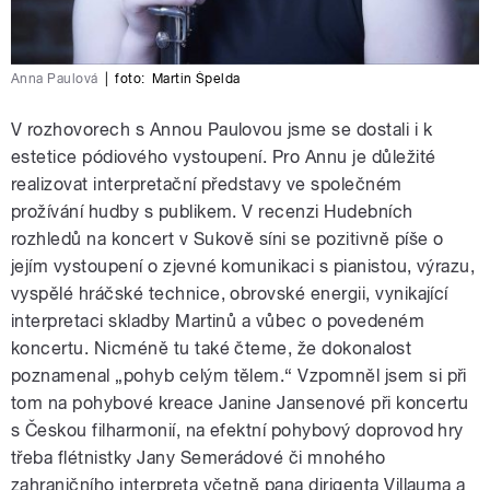
Anna Paulová
|
foto:
Martin Špelda
V rozhovorech s Annou Paulovou jsme se dostali i k
estetice pódiového vystoupení. Pro Annu je důležité
realizovat interpretační představy ve společném
prožívání hudby s publikem. V recenzi Hudebních
rozhledů na koncert v Sukově síni se pozitivně píše o
jejím vystoupení o zjevné komunikaci s pianistou, výrazu,
vyspělé hráčské technice, obrovské energii, vynikající
interpretaci skladby Martinů a vůbec o povedeném
koncertu. Nicméně tu také čteme, že dokonalost
poznamenal „pohyb celým tělem.“ Vzpomněl jsem si při
tom na pohybové kreace Janine Jansenové při koncertu
s Českou filharmonií, na efektní pohybový doprovod hry
třeba flétnistky Jany Semerádové či mnohého
zahraničního interpreta včetně pana dirigenta Villauma a