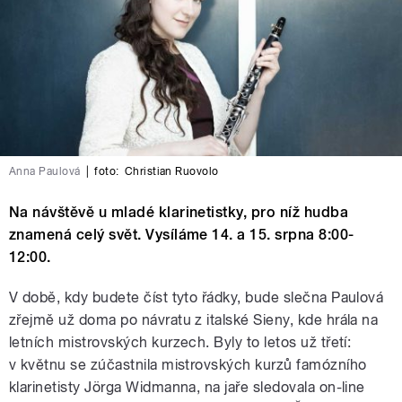
Anna Paulová
|
foto:
Christian Ruovolo
Na návštěvě u mladé klarinetistky, pro níž hudba
znamená celý svět. Vysíláme 14. a 15. srpna 8:00-
12:00.
V době, kdy budete číst tyto řádky, bude slečna Paulová
zřejmě už doma po návratu z italské Sieny, kde hrála na
letních mistrovských kurzech. Byly to letos už třetí:
v květnu se zúčastnila mistrovských kurzů famózního
klarinetisty Jörga Widmanna, na jaře sledovala on-line