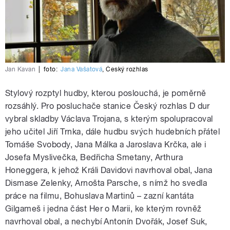
Jan Kavan
|
foto:
Jana Vašatová
,
Český rozhlas
Stylový rozptyl hudby, kterou poslouchá, je poměrně
rozsáhlý. Pro posluchače stanice Český rozhlas D dur
vybral skladby Václava Trojana, s kterým spolupracoval
jeho učitel Jiří Trnka, dále hudbu svých hudebních přátel
Tomáše Svobody, Jana Málka a Jaroslava Krčka, ale i
Josefa Myslivečka, Bedřicha Smetany, Arthura
Honeggera, k jehož Králi Davidovi navrhoval obal, Jana
Dismase Zelenky, Arnošta Parsche, s nímž ho svedla
práce na filmu, Bohuslava Martinů – zazní kantáta
Gilgameš i jedna část Her o Marii, ke kterým rovněž
navrhoval obal, a nechybí Antonín Dvořák, Josef Suk,