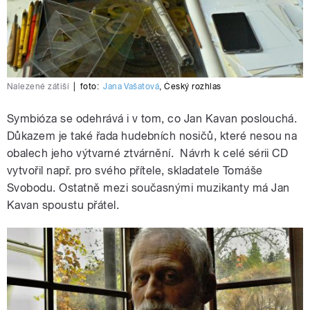
Nalezené zátiší
|
foto:
Jana Vašatová
,
Český rozhlas
Symbióza se odehrává i v tom, co Jan Kavan poslouchá.
Důkazem je také řada hudebních nosičů, které nesou na
obalech jeho výtvarné ztvárnění. Návrh k celé sérii CD
vytvořil např. pro svého přítele, skladatele Tomáše
Svobodu. Ostatně mezi současnými muzikanty má Jan
Kavan spoustu přátel.