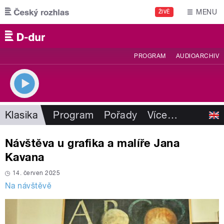
Přejít k hlavnímu obsahu
MENU
ŽIVĚ
PROGRAM
AUDIOARCHIV
Klasika
Program
Pořady
Více
…
Návštěva u grafika a malíře Jana
Kavana
14. červen 2025
Na návštěvě