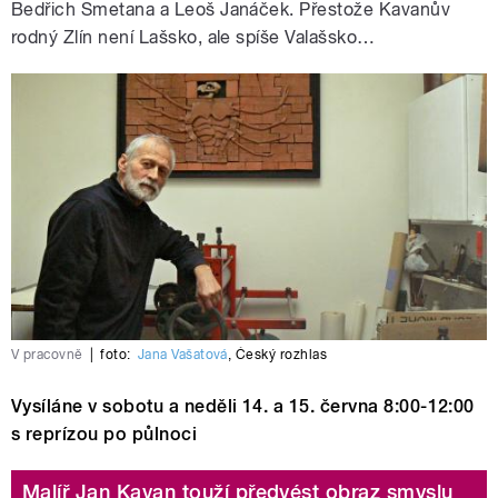
Bedřich Smetana a Leoš Janáček. Přestože Kavanův
rodný Zlín není Lašsko, ale spíše Valašsko…
V pracovně
|
foto:
Jana Vašatová
,
Český rozhlas
Vysíláne v sobotu a neděli 14. a 15. června 8:00-12:00
s reprízou po půlnoci
Malíř Jan Kavan touží předvést obraz smyslu