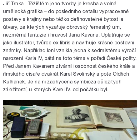
Jiří Trnka. Těžištěm jeho tvorby je kresba a volná
umělecká grafika – do posledního detailu vypracované
postavy a krajiny nebo těžko definovatelné bytosti a
útvary, ze kterých vyzařuje obrovský řemeslný um,
nezměrná fantazie i hravost Jana Kavana. Uplatňuje se
jako ilustrátor, tvůrce ex libris a navrhuje krásné poštovní
známky. Například loni vznikla jedna k sedmistému výročí
narození Karla IV, pátá na toto téma v pořadí České pošty.
Před Janem Kavanem ztvárnili osobnost českého krále a
římského císaře dvakrát Karel Svolinský a poté Oldřich
Kulhánek. Je na ní zachycena symbióza důležitých
záležitostí, u kterých Karel IV. od počátku byl.