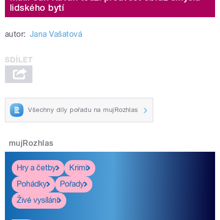
lidského bytí
autor:
Jana Vašatová
Všechny díly pořadu na mujRozhlas
mujRozhlas
Hry a četby
Krimi
Pohádky
Pořady
Živé vysílání