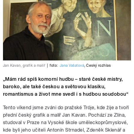
Jan Kavan, grafik a malíř
|
foto:
Jana Vašatová
,
Český rozhlas
„Mám rád spíš komorní hudbu – staré české mistry,
baroko, ale také českou a světovou klasiku,
romantismus a život mne svedl i s hudbou soudobou“
Tento víkend jsme zváni do pražské Tróje, kde žije a tvoří
přední český grafik a malíř Jan Kavan. Pochází ze Zlína,
studoval v Praze na Vysoké škole uměleckoprůmyslové,
kde byli jeho učiteli Antonín Strnadel, Zdeněk Sklenář a