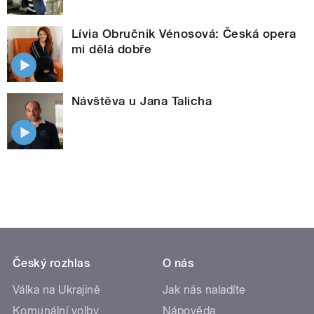
Lívia Obručnik Vénosová: Česká opera
mi dělá dobře
Návštěva u Jana Talicha
Český rozhlas
O nás
Válka na Ukrajině
Jak nás naladíte
Komunální volby
Nápověda