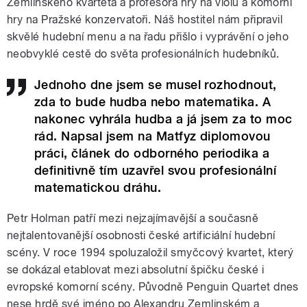
Zemlinského kvarteta a profesora hry na violu a komorní
hry na Pražské konzervatoři. Náš hostitel nám připravil
skvělé hudební menu a na řadu přišlo i vyprávění o jeho
neobvyklé cestě do světa profesionálních hudebníků.
Jednoho dne jsem se musel rozhodnout,
zda to bude hudba nebo matematika. A
nakonec vyhrála hudba a já jsem za to moc
rád. Napsal jsem na Matfyz diplomovou
práci, článek do odborného periodika a
definitivně tím uzavřel svou profesionální
matematickou dráhu.
Petr Holman patří mezi nejzajímavější a současně
nejtalentovanější osobnosti české artificiální hudební
scény. V roce 1994 spoluzaložil smyčcový kvartet, který
se dokázal etablovat mezi absolutní špičku české i
evropské komorní scény. Původně Penguin Quartet dnes
nese hrdě své jméno po Alexandru Zemlinském a