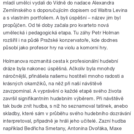
mladí umělci vydali do Vídně do nadace Alexandra
Zemlinského s doporučujícím dopisem od Waltra Levina
a s vlastním portfoliem. A byli úspěšní – název jim byl
propůjčen. Od té doby začala pro kvarteto nová
umělecká i pedagogická etapa. Tu záhy Petr Holman
rozšířil i na půdě Pražské konzervatoře, kde dodnes
působí jako profesor hry na violu a komorní hry.
Holmanova rozmanitá cesta k profesionální hudební
dráze byla nakonec úspěšná. Ačkoliv byla mnohdy
náročnější, přinášela našemu hostiteli mnoho radosti a
krásných okamžiků, na něž při naší návštěvě
zavzpomínal. A vyprávění o každé etapě svého života
završil signifikantním hudebním výběrem. Při návštěvě
tak bude znít hudba, s níž ho seznamoval tatínek, anebo
skladby, které sám v průběhu svého hudebního dozrávání
interpretoval, případně je hráli jeho učitelé. Zazní hudba
například Bedřicha Smetany, Antonína Dvořáka, Maxe