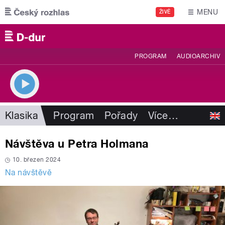
Přejít k hlavnímu obsahu
MENU
ŽIVĚ
PROGRAM
AUDIOARCHIV
Klasika
Program
Pořady
Více
…
Návštěva u Petra Holmana
10. březen 2024
Na návštěvě