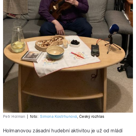
Petr Holman
|
foto:
Simona Kostrhunová
,
Český rozhlas
Holmanovou zásadní hudební aktivitou je už od mládí