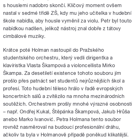
s houslemi nadobro skončí. Klíčový moment ovšem
nastal v sedmé třídě ZŠ, kdy mu jeho učitelka v hudební
škole nabídla, aby housle vyměnil za violu. Petr byl touto
nabídkou nadšen, jelikož nástroj znal dobře z tátovy
cimbálové muziky.
Krátce poté Holman nastoupil do Pražského
studentského orchestru, který vedli dirigentka a
klavíristka Vlasta Škampová a violoncellista Mirko
Škampa. Za desetiletí existence tohoto souboru jím
prošlo přes patnáct set studentů nejrůznějších škol a
profesí. Toto hudební těleso hrálo v řadě evropských
koncertních sálů a zvítězilo na mnoha mezinárodních
soutěžích. Orchestrem prošly mnohé výrazné osobnosti
– např. Ondřej Kukal, Štěpánka Škampová, Jakub Hrůša
anebo Marko Ivanović. Petra Holmana tento soubor
rovněž nasměroval na budoucí profesionální dráhu,
ačkoliv ta byla v Holmanově případě poněkud klikatější.