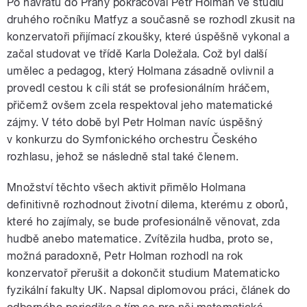
Po návratu do Prahy pokračoval Petr Holman ve studiu
druhého ročníku Matfyz a současně se rozhodl zkusit na
konzervatoři přijímací zkoušky, které úspěšně vykonal a
začal studovat ve třídě Karla Doležala. Což byl další
umělec a pedagog, který Holmana zásadně ovlivnil a
provedl cestou k cíli stát se profesionálním hráčem,
přičemž ovšem zcela respektoval jeho matematické
zájmy. V této době byl Petr Holman navíc úspěšný
v konkurzu do Symfonického orchestru Českého
rozhlasu, jehož se následně stal také členem.
Množství těchto všech aktivit přimělo Holmana
definitivně rozhodnout životní dilema, kterému z oborů,
které ho zajímaly, se bude profesionálně věnovat, zda
hudbě anebo matematice. Zvítězila hudba, proto se,
možná paradoxně, Petr Holman rozhodl na rok
konzervatoř přerušit a dokončit studium Matematicko
fyzikální fakulty UK. Napsal diplomovou práci, článek do