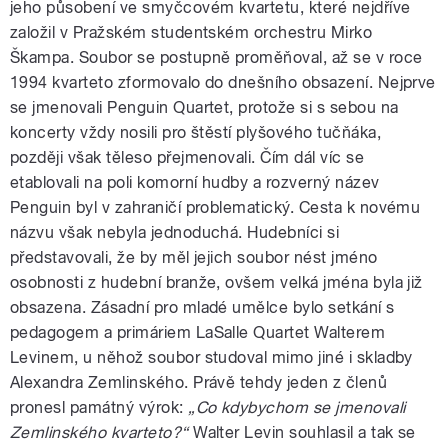
jeho působení ve smyčcovém kvartetu, které nejdříve
založil v Pražském studentském orchestru Mirko
Škampa. Soubor se postupně proměňoval, až se v roce
1994 kvarteto zformovalo do dnešního obsazení. Nejprve
se jmenovali Penguin Quartet, protože si s sebou na
koncerty vždy nosili pro štěstí plyšového tučňáka,
později však těleso přejmenovali. Čím dál víc se
etablovali na poli komorní hudby a rozverný název
Penguin byl v zahraničí problematický. Cesta k novému
názvu však nebyla jednoduchá. Hudebníci si
představovali, že by měl jejich soubor nést jméno
osobnosti z hudební branže, ovšem velká jména byla již
obsazena. Zásadní pro mladé umělce bylo setkání s
pedagogem a primáriem LaSalle Quartet Walterem
Levinem, u něhož soubor studoval mimo jiné i skladby
Alexandra Zemlinského. Právě tehdy jeden z členů
pronesl památný výrok:
„Co kdybychom se jmenovali
Zemlinského kvarteto?“
Walter Levin souhlasil a tak se