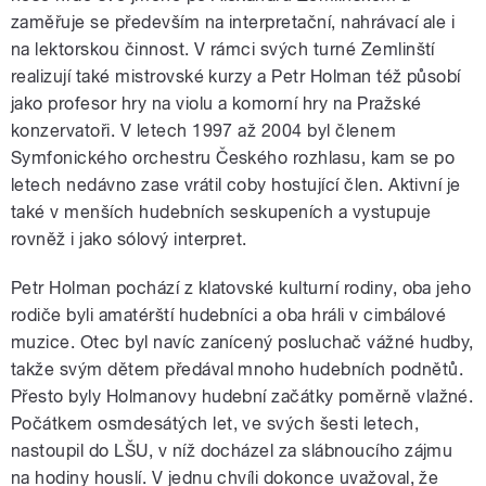
zaměřuje se především na interpretační, nahrávací ale i
na lektorskou činnost. V rámci svých turné Zemlinští
realizují také mistrovské kurzy a Petr Holman též působí
jako profesor hry na violu a komorní hry na Pražské
konzervatoři. V letech 1997 až 2004 byl členem
Symfonického orchestru Českého rozhlasu, kam se po
letech nedávno zase vrátil coby hostující člen. Aktivní je
také v menších hudebních seskupeních a vystupuje
rovněž i jako sólový interpret.
Petr Holman pochází z klatovské kulturní rodiny, oba jeho
rodiče byli amatérští hudebníci a oba hráli v cimbálové
muzice. Otec byl navíc zanícený posluchač vážné hudby,
takže svým dětem předával mnoho hudebních podnětů.
Přesto byly Holmanovy hudební začátky poměrně vlažné.
Počátkem osmdesátých let, ve svých šesti letech,
nastoupil do LŠU, v níž docházel za slábnoucího zájmu
na hodiny houslí. V jednu chvíli dokonce uvažoval, že