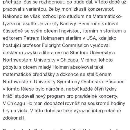
přicházel čas se rozhodnout, co bude dál. V této době už
pracoval s variantou, že by mohl zkusit konzervatoř.
Nakonec se však rozhodl pro studium na Matematicko-
fyzikální fakultě Univerzity Karlovy. První ročník strávil
částečně se svým otcem lingvistou, literním historikem a
editorem Petrem Holmanem starším v USA, kde jako
hostující profesor Fulbright Commission vyučoval
českému jazyku a literatuře na Stanford University a
Northwestern University v Chicagu. V rámci tohoto
pobytu s otcem mladý Holman absolvoval také
matematické přednášky a dokonce se stal členem
Northwestern University Symphony Orchestra. Působení
v tomto tělese bylo náročné, neboť každé čtyři týdny
hráči studovali nový program pro pravidelné koncerty.
V Chicagu Holman docházel rovněž na soukromé hodiny
hry na violu. V této době se také výrazně interpretačně
zdokonalil.