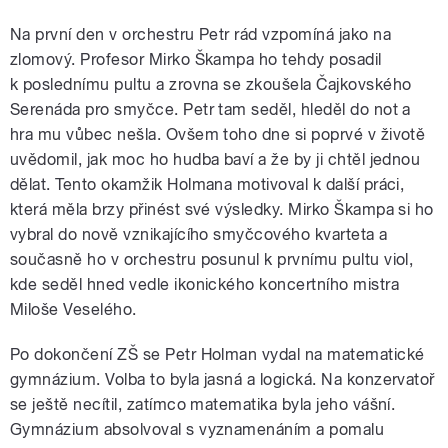
Na první den v orchestru Petr rád vzpomíná jako na
zlomový. Profesor Mirko Škampa ho tehdy posadil
k poslednímu pultu a zrovna se zkoušela Čajkovského
Serenáda pro smyčce. Petr tam seděl, hleděl do not a
hra mu vůbec nešla. Ovšem toho dne si poprvé v životě
uvědomil, jak moc ho hudba baví a že by ji chtěl jednou
dělat. Tento okamžik Holmana motivoval k další práci,
která měla brzy přinést své výsledky. Mirko Škampa si ho
vybral do nově vznikajícího smyčcového kvarteta a
současně ho v orchestru posunul k prvnímu pultu viol,
kde seděl hned vedle ikonického koncertního mistra
Miloše Veselého.
Po dokončení ZŠ se Petr Holman vydal na matematické
gymnázium. Volba to byla jasná a logická. Na konzervatoř
se ještě necítil, zatímco matematika byla jeho vášní.
Gymnázium absolvoval s vyznamenáním a pomalu