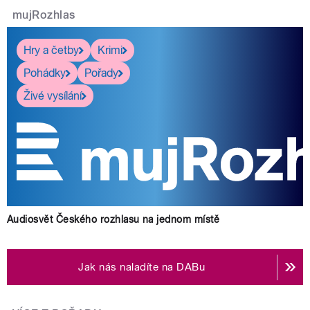
mujRozhlas
Hry a četby
Krimi
Pohádky
Pořady
Živé vysílání
Audiosvět Českého rozhlasu na jednom místě
Jak nás naladíte na DABu