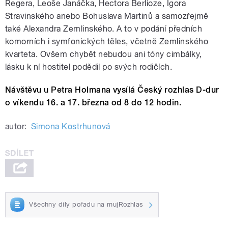
Regera, Leoše Janáčka, Hectora Berlioze, Igora
Stravinského anebo Bohuslava Martinů a samozřejmě
také Alexandra Zemlinského. A to v podání předních
komorních i symfonických těles, včetně Zemlinského
kvarteta. Ovšem chybět nebudou ani tóny cimbálky,
lásku k ní hostitel podědil po svých rodičích.
Návštěvu u Petra Holmana vysílá Český rozhlas D-dur
o víkendu 16. a 17. března od 8 do 12 hodin.
autor:
Simona Kostrhunová
Všechny díly pořadu na mujRozhlas