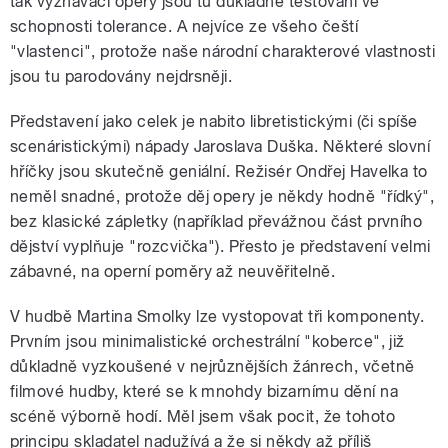
tak vyznavači opery jsou tu důkladně testováni ve
schopnosti tolerance. A nejvíce ze všeho čeští
"vlastenci", protože naše národní charakterové vlastnosti
jsou tu parodovány nejdrsněji.
Představení jako celek je nabito libretistickými (či spíše
scenáristickými) nápady Jaroslava Duška. Některé slovní
hříčky jsou skutečně geniální. Režisér Ondřej Havelka to
neměl snadné, protože děj opery je někdy hodně "řídký",
bez klasické zápletky (například převážnou část prvního
dějství vyplňuje "rozcvička"). Přesto je představení velmi
zábavné, na operní poměry až neuvěřitelně.
V hudbě Martina Smolky lze vystopovat tři komponenty.
Prvním jsou minimalistické orchestrální "koberce", již
důkladně vyzkoušené v nejrůznějších žánrech, včetně
filmové hudby, které se k mnohdy bizarnímu dění na
scéně výborně hodí. Měl jsem však pocit, že tohoto
principu skladatel nadužívá a že si někdy až příliš