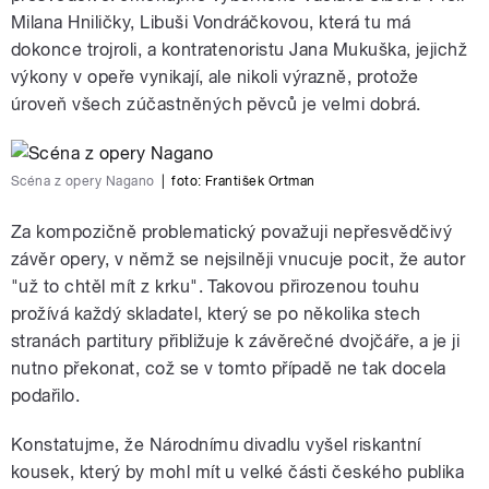
Milana Hniličky, Libuši Vondráčkovou, která tu má
dokonce trojroli, a kontratenoristu Jana Mukuška, jejichž
výkony v opeře vynikají, ale nikoli výrazně, protože
úroveň všech zúčastněných pěvců je velmi dobrá.
Scéna z opery Nagano
|
foto:
František Ortman
Za kompozičně problematický považuji nepřesvědčivý
závěr opery, v němž se nejsilněji vnucuje pocit, že autor
"už to chtěl mít z krku". Takovou přirozenou touhu
prožívá každý skladatel, který se po několika stech
stranách partitury přibližuje k závěrečné dvojčáře, a je ji
nutno překonat, což se v tomto případě ne tak docela
podařilo.
Konstatujme, že Národnímu divadlu vyšel riskantní
kousek, který by mohl mít u velké části českého publika