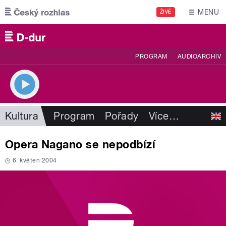
Přejít k hlavnímu obsahu
MENU
ŽIVĚ
PROGRAM
AUDIOARCHIV
Kultura
Program
Pořady
Více
…
Opera Nagano se nepodbízí
6. květen 2004