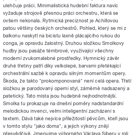
ulehčuje práci. Minimalistická hudební faktura navíc
vyžaduje strojově přesnou práci orchestru, která se
ovšem nekonala. Rytmická preciznost je Achillovou
patou většiny českých orchestrů. Pohled, který se mi z
balkonu naskytl na bicistu laxně plácajícího rukou do
conga, je opravdu žalostný. Druhou složkou Smolkovy
hudby jsou pasáže témbrové, využívající všechny
moderní zvukomalebné prostředky. Hymnický závěr
druhé třetiny patří díky velkolepé, barvami přetékající
orchestrální sazbě k opravdu silným momentům opery.
Škoda, že takto "prokomponovaná" není celá opera. Třetí
složkou je parodovaný operní styl, záměrně nadsazený a
patetický. Tato místa jsou hudebně nejhodnotnější.
Smolka tu prokazuje na dnešní poměry nadstandardní
melodickou invenci, velmi inteligentní zacházení s
textem. Dává také nejvíce příležitostí pěvcům, kteří jsou
v tomto stylu "jako doma", a jejich výkony znějí
přesvědčivě. Jmenujme výborného Václava Siberu v roli