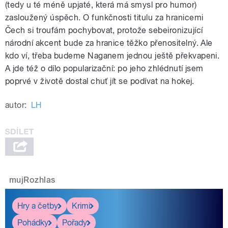
(tedy u té méně upjaté, která má smysl pro humor)
zasloužený úspěch. O funkčnosti titulu za hranicemi
Čech si troufám pochybovat, protože sebeironizující
národní akcent bude za hranice těžko přenositelný. Ale
kdo ví, třeba budeme Naganem jednou ještě překvapeni.
A jde též o dílo popularizační: po jeho zhlédnutí jsem
poprvé v životě dostal chuť jít se podívat na hokej.
autor:
LH
mujRozhlas
Hry a četby
Krimi
Pohádky
Pořady