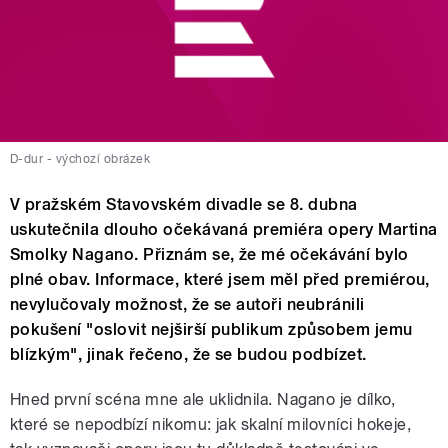
D-dur - výchozí obrázek
V pražském Stavovském divadle se 8. dubna
uskutečnila dlouho očekávaná premiéra opery Martina
Smolky Nagano. Přiznám se, že mé očekávání bylo
plné obav. Informace, které jsem měl před premiérou,
nevylučovaly možnost, že se autoři neubránili
pokušení "oslovit nejširší publikum způsobem jemu
blízkým", jinak řečeno, že se budou podbízet.
Hned první scéna mne ale uklidnila. Nagano je dílko,
které se nepodbízí nikomu: jak skalní milovníci hokeje,