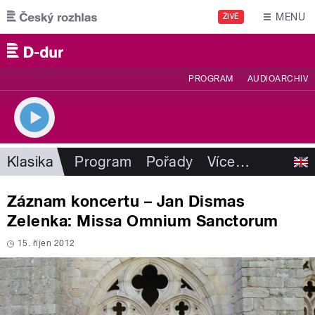
Přejít k hlavnímu obsahu
MENU
ŽIVĚ
PROGRAM
AUDIOARCHIV
Klasika
Program
Pořady
Více
…
Záznam koncertu – Jan Dismas
Zelenka: Missa Omnium Sanctorum
15. říjen 2012