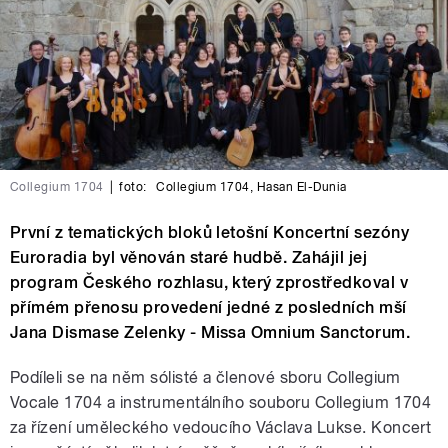
Collegium 1704
|
foto:
Collegium 1704
,
Hasan El-Dunia
První z tematických bloků letošní Koncertní sezóny
Euroradia byl věnován staré hudbě. Zahájil jej
program Českého rozhlasu, který zprostředkoval v
přímém přenosu provedení jedné z posledních mší
Jana Dismase Zelenky - Missa Omnium Sanctorum.
Podíleli se na něm sólisté a členové sboru Collegium
Vocale 1704 a instrumentálního souboru Collegium 1704
za řízení uměleckého vedoucího Václava Lukse. Koncert