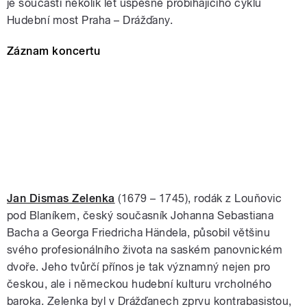
je součástí několik let úspěšně probíhajícího cyklu
Hudební most Praha – Drážďany.
Záznam koncertu
Jan Dismas Zelenka
(1679 – 1745), rodák z Louňovic
pod Blaníkem, český současník Johanna Sebastiana
Bacha a Georga Friedricha Händela, působil většinu
svého profesionálního života na saském panovnickém
dvoře. Jeho tvůrčí přínos je tak významný nejen pro
českou, ale i německou hudební kulturu vrcholného
baroka. Zelenka byl v Drážďanech zprvu kontrabasistou,