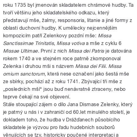
roku 1735 byl jmenován skladatelem chrámové hudby. Ta
tvoří většinu jeho skladatelského odkazu, který
představují mše, žalmy, responsoria, litanie a jiné formy z
oblasti duchovní hudby. K umělecky nejcennějším
kompozicím patří Zelenkovy pozdní mše:
Missa
Sanctissimae Trinitatis
,
Missa votiva
a mše z cyklu 6
Missae Ultimae.
První z nich
Missa
dei Patris
je datována
rokem 1740 a ve stejném roce patrně zkomponoval
Zelenka i druhou mši s názvem
Missa dei Filii
.
Missa
omium sanctorum,
která nese označení jako šestá mše
ze sbírky, pochází až z roku 1741. Zbývající tři mše z
„posledních mší“ jsou buď nenávratně ztraceny, nebo
teprve čekají na své objevení.
Stále stoupající zájem o dílo Jana Dismase Zelenky, který
je patrný u nás i v zahraničí od 60.let minulého století, je
dokladem toho, že hudba v Drážďanech působícího
skladatele je výzvou pro řadu hudebních souborů
věnujících se tzv. historicky poučené interpretaci a