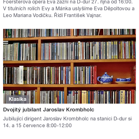
Foersterova opera Eva zazní na D-dur 27. října od 16:00.
V titulních rolích Evy a Mánka uslyšíme Eva Děpoltovou a
Leo Mariana Vodičku. Řídí František Vajnar.
Klasika
Dvojitý jubilant Jaroslav Krombholc
Jubilující dirigent Jaroslav Krombholc na stanici D-dur si
14. a 15 července 8:00-12:00