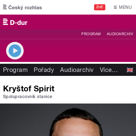
Přejít k hlavnímu obsahu
MENU
ŽIVĚ
PROGRAM
AUDIOARCHIV
Program
Pořady
Audioarchiv
Více
…
Kryštof Spirit
Spolupracovník stanice