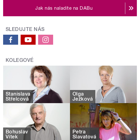
Jak nás naladíte na DABu
SLEDUJTE NÁS
KOLEGOVÉ
Stanislava
Olga
Střelcová
Ježková
Bohuslav
Petra
Vítek
Slavatová