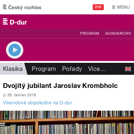
Přejít k hlavnímu obsahu
MENU
ŽIVĚ
PROGRAM
AUDIOARCHIV
Klasika
Program
Pořady
Více
…
Dvojitý jubilant Jaroslav Krombholc
28. červen 2018
Víkendové dopoledne na D-dur