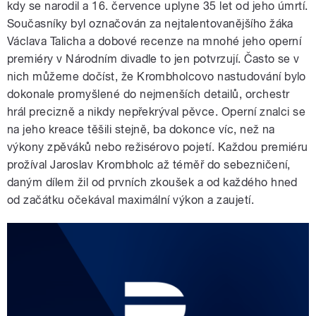
kdy se narodil a 16. července uplyne 35 let od jeho úmrtí.
Současníky byl označován za nejtalentovanějšího žáka
Václava Talicha a dobové recenze na mnohé jeho operní
premiéry v Národním divadle to jen potvrzují. Často se v
nich můžeme dočíst, že Krombholcovo nastudování bylo
dokonale promyšlené do nejmenších detailů, orchestr
hrál precizně a nikdy nepřekrýval pěvce. Operní znalci se
na jeho kreace těšili stejně, ba dokonce víc, než na
výkony zpěváků nebo režisérovo pojetí. Každou premiéru
prožíval Jaroslav Krombholc až téměř do sebezničení,
daným dílem žil od prvních zkoušek a od každého hned
od začátku očekával maximální výkon a zaujetí.