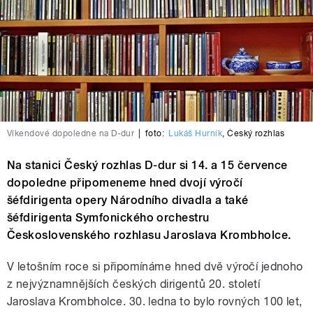
Víkendové dopoledne na D-dur
|
foto:
Lukáš Hurník
,
Český rozhlas
Na stanici Český rozhlas D-dur si 14. a 15 července
dopoledne připomeneme hned dvojí výročí
šéfdirigenta opery Národního divadla a také
šéfdirigenta Symfonického orchestru
Československého rozhlasu Jaroslava Krombholce.
V letošním roce si připomínáme hned dvě výročí jednoho
z nejvýznamnějších českých dirigentů 20. století
Jaroslava Krombholce. 30. ledna to bylo rovných 100 let,