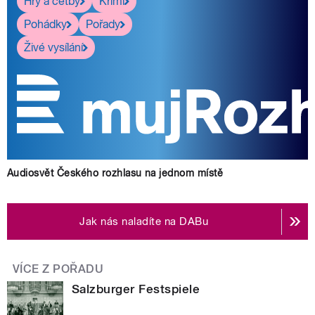
Hry a četby
Krimi
Pohádky
Pořady
Živé vysílání
Audiosvět Českého rozhlasu na jednom místě
Jak nás naladíte na DABu
VÍCE Z POŘADU
Salzburger Festspiele