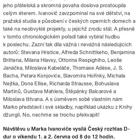
jeho přátelská a skromná povaha doslova prostoupila
celým éterem. Ivanovič zavzpomínal na své dětství, na
pražská studia a působení v českých operních domech a
také na neobvyklé projekty, u jejichž zrodu stál. A přesně
v tomto chronologickém pořadí také vybíral hudbu
k poslechu. Zazní tak díla vážná i nevážná následujících
autorů: Stevana Hristice, Alfreda Schnittkeho, Benjamina
Brittena, Milana Hlavsy, Ottorina Respighiho, Leoše
Janáčka, Miloslava Kabeláče, Thomase Adèse, J. S.
Bacha, Petara Konjoviće, Slavomíra Hořínky, Michala
Nejtka, Dona Ellise, Richarda Strausse, Bohuslava
Martinů, Gustava Mahlera, Štěpánky Balcarové a
Miloslava Ištvana. A s úsměvem sobě vlastním nám
Marko představil i své skladby, například ukázku z Knihy
džunglí. No, nechme se trochu překvapit!
Návštěvu u Marka Ivanoviče vysílá Český rozhlas D-
dur o víkendu 1. a 2. června od 8 do 12 hodin.