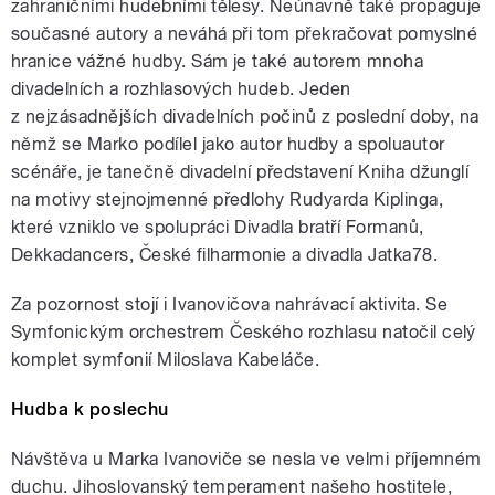
zahraničními hudebními tělesy. Neúnavně také propaguje
současné autory a neváhá při tom překračovat pomyslné
hranice vážné hudby. Sám je také autorem mnoha
divadelních a rozhlasových hudeb. Jeden
z nejzásadnějších divadelních počinů z poslední doby, na
němž se Marko podílel jako autor hudby a spoluautor
scénáře, je tanečně divadelní představení Kniha džunglí
na motivy stejnojmenné předlohy Rudyarda Kiplinga,
které vzniklo ve spolupráci Divadla bratří Formanů,
Dekkadancers, České filharmonie a divadla Jatka78.
Za pozornost stojí i Ivanovičova nahrávací aktivita. Se
Symfonickým orchestrem Českého rozhlasu natočil celý
komplet symfonií Miloslava Kabeláče.
Hudba k poslechu
Návštěva u Marka Ivanoviče se nesla ve velmi příjemném
duchu. Jihoslovanský temperament našeho hostitele,