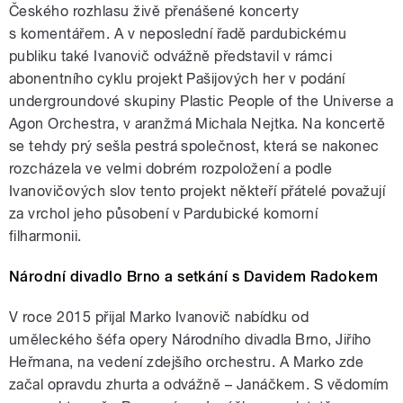
Českého rozhlasu živě přenášené koncerty
s komentářem. A v neposlední řadě pardubickému
publiku také Ivanovič odvážně představil v rámci
abonentního cyklu projekt Pašijových her v podání
undergroundové skupiny Plastic People of the Universe a
Agon Orchestra, v aranžmá Michala Nejtka. Na koncertě
se tehdy prý sešla pestrá společnost, která se nakonec
rozcházela ve velmi dobrém rozpoložení a podle
Ivanovičových slov tento projekt někteří přátelé považují
za vrchol jeho působení v Pardubické komorní
filharmonii.
Národní divadlo Brno a setkání s Davidem Radokem
V roce 2015 přijal Marko Ivanovič nabídku od
uměleckého šéfa opery Národního divadla Brno, Jiřího
Heřmana, na vedení zdejšího orchestru. A Marko zde
začal opravdu zhurta a odvážně – Janáčkem. S vědomím