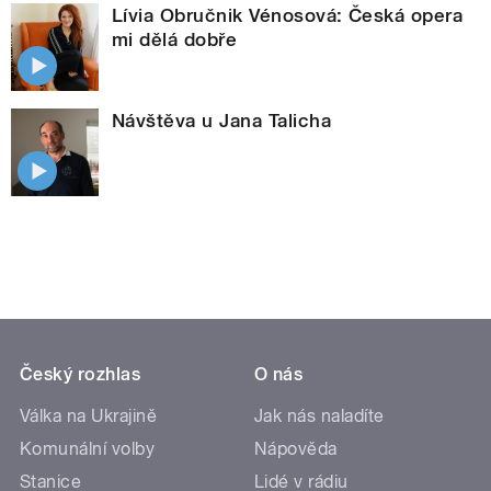
Lívia Obručnik Vénosová: Česká opera
mi dělá dobře
Návštěva u Jana Talicha
Český rozhlas
O nás
Válka na Ukrajině
Jak nás naladíte
Komunální volby
Nápověda
Stanice
Lidé v rádiu