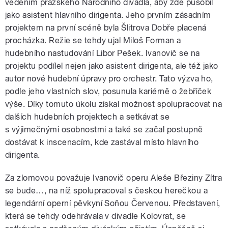
vedením pražského Národního divadla, aby zde působil
jako asistent hlavního dirigenta. Jeho prvním zásadním
projektem na první scéně byla Šlitrova Dobře placená
procházka. Režie se tehdy ujal Miloš Forman a
hudebního nastudování Libor Pešek. Ivanovič se na
projektu podílel nejen jako asistent dirigenta, ale též jako
autor nové hudební úpravy pro orchestr. Tato výzva ho,
podle jeho vlastních slov, posunula kariérně o žebříček
výše. Díky tomuto úkolu získal možnost spolupracovat na
dalších hudebních projektech a setkávat se
s výjimečnými osobnostmi a také se začal postupně
dostávat k inscenacím, kde zastával místo hlavního
dirigenta.
Za zlomovou považuje Ivanovič operu Aleše Březiny Zítra
se bude…, na níž spolupracoval s českou herečkou a
legendární operní pěvkyní Soňou Červenou. Představení,
která se tehdy odehrávala v divadle Kolovrat, se