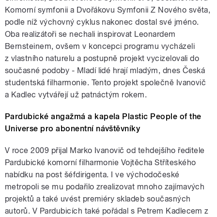
Komorní symfonii a Dvořákovu Symfonii Z Nového světa,
podle níž výchovný cyklus nakonec dostal své jméno.
Oba realizátoři se nechali inspirovat Leonardem
Bernsteinem, ovšem v koncepci programu vycházeli
z vlastního naturelu a postupně projekt vycizelovali do
současné podoby - Mladí lidé hrají mladým, dnes Česká
studentská filharmonie. Tento projekt společně Ivanovič
a Kadlec vytvářejí už patnáctým rokem.
Pardubické angažmá a kapela Plastic People of the
Universe pro abonentní návštěvníky
V roce 2009 přijal Marko Ivanovič od tehdejšího ředitele
Pardubické komorní filharmonie Vojtěcha Stříteského
nabídku na post šéfdirigenta. I ve východočeské
metropoli se mu podařilo zrealizovat mnoho zajímavých
projektů a také uvést premiéry skladeb současných
autorů. V Pardubicích také pořádal s Petrem Kadlecem z