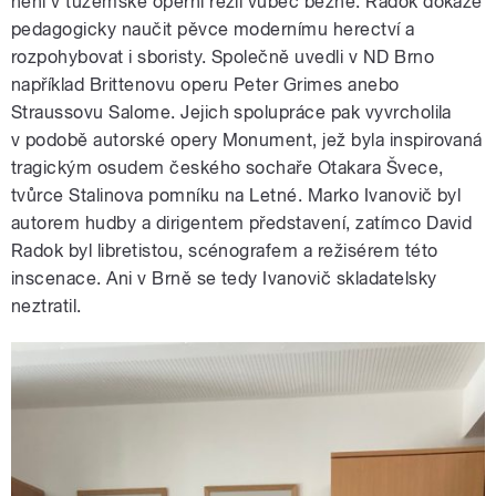
není v tuzemské operní režii vůbec běžné. Radok dokáže
pedagogicky naučit pěvce modernímu herectví a
rozpohybovat i sboristy. Společně uvedli v ND Brno
například Brittenovu operu Peter Grimes anebo
Straussovu Salome. Jejich spolupráce pak vyvrcholila
v podobě autorské opery Monument, jež byla inspirovaná
tragickým osudem českého sochaře Otakara Švece,
tvůrce Stalinova pomníku na Letné. Marko Ivanovič byl
autorem hudby a dirigentem představení, zatímco David
Radok byl libretistou, scénografem a režisérem této
inscenace. Ani v Brně se tedy Ivanovič skladatelsky
neztratil.