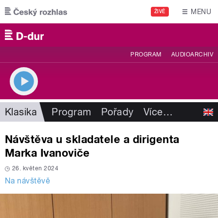
Přejít k hlavnímu obsahu
MENU
ŽIVĚ
PROGRAM
AUDIOARCHIV
Klasika
Program
Pořady
Více
…
Návštěva u skladatele a dirigenta
Marka Ivanoviče
26. květen 2024
Na návštěvě