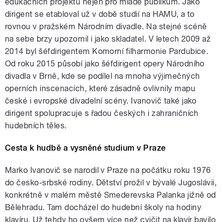
edukačních projektů nejen pro mladé publikum. Jako
dirigent se etabloval už v době studií na HAMU, a to
rovnou v pražském Národním divadle. Na stejné scéně
na sebe brzy upozornil i jako skladatel. V letech 2009 až
2014 byl šéfdirigentem Komorní filharmonie Pardubice.
Od roku 2015 působí jako šéfdirigent opery Národního
divadla v Brně, kde se podílel na mnoha výjimečných
operních inscenacích, které zásadně ovlivnily mapu
české i evropské divadelní scény. Ivanovič také jako
dirigent spolupracuje s řadou českých i zahraničních
hudebních těles.
Cesta k hudbě a vysněné studium v Praze
Marko Ivanovič se narodil v Praze na počátku roku 1976
do česko-srbské rodiny. Dětství prožil v bývalé Jugoslávii,
konkrétně v malém městě Smederevska Palanka jižně od
Bělehradu. Tam docházel do hudební školy na hodiny
klavíru. Už tehdy ho ovšem více než cvičit na klavír bavilo