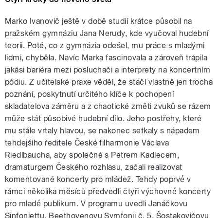
Marko Ivanovič ještě v době studií krátce působil na
pražském gymnáziu Jana Nerudy, kde vyučoval hudební
teorii. Poté, co z gymnázia odešel, mu práce s mladými
lidmi, chyběla. Navíc Marka fascinovala a zároveň trápila
jakási bariéra mezi posluchači a interprety na koncertním
pódiu. Z učitelské praxe věděl, že stačí vlastně jen trocha
poznání, poskytnutí určitého klíče k pochopení
skladatelova záměru a z chaotické změti zvuků se rázem
může stát působivé hudební dílo. Jeho postřehy, které
mu stále vrtaly hlavou, se nakonec setkaly s nápadem
tehdejšího ředitele České filharmonie Václava
Riedlbaucha, aby společně s Petrem Kadlecem,
dramaturgem Českého rozhlasu, začali realizovat
komentované koncerty pro mládež. Tehdy poprvé́ v
rámci několika měsíců předvedli čtyři výchovné́ koncerty
pro mladé́ publikum. V programu uvedli Janáčkovu
Sinfoniettu, Beethovenovu Symfonii č. 5, Šostakovičovu