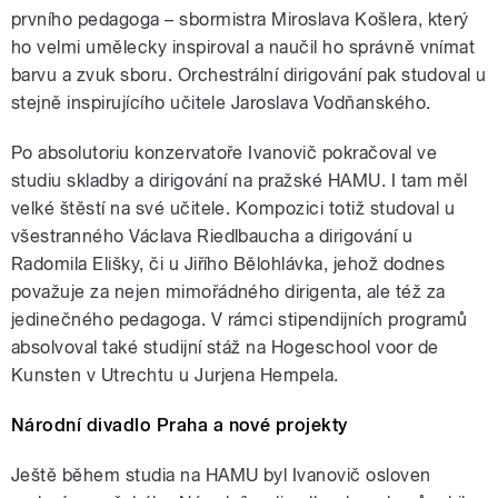
prvního pedagoga – sbormistra Miroslava Košlera, který
ho velmi umělecky inspiroval a naučil ho správně vnímat
barvu a zvuk sboru. Orchestrální dirigování pak studoval u
stejně inspirujícího učitele Jaroslava Vodňanského.
Po absolutoriu konzervatoře Ivanovič pokračoval ve
studiu skladby a dirigování na pražské HAMU. I tam měl
velké štěstí na své učitele. Kompozici totiž studoval u
všestranného Václava Riedlbaucha a dirigování u
Radomila Elišky, či u Jiřího Bělohlávka, jehož dodnes
považuje za nejen mimořádného dirigenta, ale též za
jedinečného pedagoga. V rámci stipendijních programů
absolvoval také studijní stáž na Hogeschool voor de
Kunsten v Utrechtu u Jurjena Hempela.
Národní divadlo Praha a nové projekty
Ještě během studia na HAMU byl Ivanovič osloven