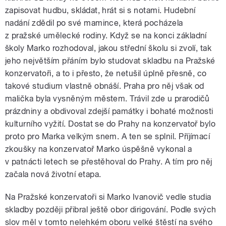
zapisovat hudbu, skládat, hrát si s notami. Hudební
nadání zdědil po své mamince, která pocházela
z pražské umělecké rodiny. Když se na konci základní
školy Marko rozhodoval, jakou střední školu si zvolí, tak
jeho největším přáním bylo studovat skladbu na Pražské
konzervatoři, a to i přesto, že netušil úplně přesně, co
takové studium vlastně obnáší. Praha pro něj však od
malička byla vysněným městem. Trávil zde u prarodičů
prázdniny a obdivoval zdejší památky i bohaté možnosti
kulturního vyžití. Dostat se do Prahy na konzervatoř bylo
proto pro Marka velkým snem. A ten se splnil. Příjímací
zkoušky na konzervatoř Marko úspěšně vykonal a
v patnácti letech se přestěhoval do Prahy. A tím pro něj
začala nová životní etapa.
Na Pražské konzervatoři si Marko Ivanovič vedle studia
skladby později přibral ještě obor dirigování. Podle svých
slov měl v tomto nelehkém oboru velké štěstí na svého