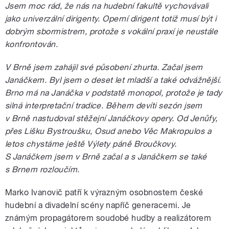
Jsem moc rád, že nás na hudební fakultě vychovávali
jako univerzální dirigenty. Operní dirigent totiž musí být i
dobrým sbormistrem, protože s vokální praxí je neustále
konfrontován.
V Brně jsem zahájil své působení zhurta. Začal jsem
Janáčkem. Byl jsem o deset let mladší a také odvážnější.
Brno má na Janáčka v podstatě monopol, protože je tady
silná interpretační tradice. Během devíti sezón jsem
v Brně nastudoval stěžejní Janáčkovy opery. Od Jenůfy,
přes Lišku Bystroušku, Osud anebo Věc Makropulos a
letos chystáme ještě Výlety páně Broučkovy.
S Janáčkem jsem v Brně začal a s Janáčkem se také
s Brnem rozloučím.
Marko Ivanovič patří k výrazným osobnostem české
hudební a divadelní scény napříč generacemi. Je
známým propagátorem soudobé hudby a realizátorem