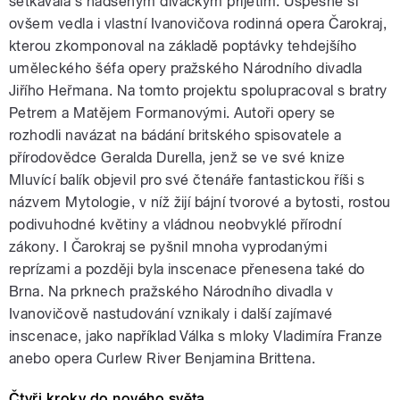
setkávala s nadšeným diváckým přijetím. Úspěšně si
ovšem vedla i vlastní Ivanovičova rodinná opera Čarokraj,
kterou zkomponoval na základě poptávky tehdejšího
uměleckého šéfa opery pražského Národního divadla
Jiřího Heřmana. Na tomto projektu spolupracoval s bratry
Petrem a Matějem Formanovými. Autoři opery se
rozhodli navázat na bádání britského spisovatele a
přírodovědce Geralda Durella, jenž se ve své knize
Mluvící balík objevil pro své čtenáře fantastickou říši s
názvem Mytologie, v níž žijí bájní tvorové a bytosti, rostou
podivuhodné květiny a vládnou neobvyklé přírodní
zákony. I Čarokraj se pyšnil mnoha vyprodanými
reprízami a později byla inscenace přenesena také do
Brna. Na prknech pražského Národního divadla v
Ivanovičově nastudování vznikaly i další zajímavé
inscenace, jako například Válka s mloky Vladimíra Franze
anebo opera Curlew River Benjamina Brittena.
Čtyři kroky do nového světa