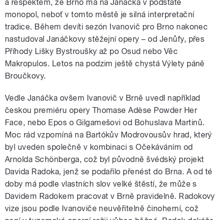
a respektem, že Brno má na Janáčka v podstatě
monopol, neboť v tomto městě je silná interpretační
tradice. Během devíti sezón Ivanovič pro Brno nakonec
nastudoval Janáčkovy stěžejní opery – od Jenůfy, přes
Příhody Lišky Bystroušky až po Osud nebo Věc
Makropulos. Letos na podzim ještě chystá Výlety páně
Broučkovy.
Vedle Janáčka ovšem Ivanovič v Brně uvedl například
českou premiéru opery Thomase Adèse Powder Her
Face, nebo Epos o Gilgamešovi od Bohuslava Martinů.
Moc rád vzpomíná na Bartókův Modrovousův hrad, který
byl uveden společně v kombinaci s Očekáváním od
Arnolda Schönberga, což byl původně švédský projekt
Davida Radoka, jenž se podařilo přenést do Brna. A od té
doby má podle vlastních slov velké štěstí, že může s
Davidem Radokem pracovat v Brně pravidelně. Radokovy
vize jsou podle Ivanoviče neuvěřitelně činoherní, což