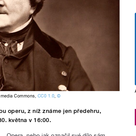
imedia Commons
,
CC0 1.0
,
©
ou operu, z níž známe jen předehru,
30. května v 16:00.
Opera, nebo jak označil své dílo sám