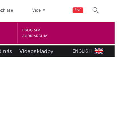
ozhlase
Více
ŽIVĚ
PROGRAM
AUDIOARCHIV
O nás
Videoskladby
ENGLISH