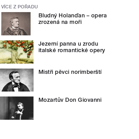
VÍCE Z POŘADU
Bludný Holanďan – opera
zrozená na moři
Jezerní panna u zrodu
italské romantické opery
Mistři pěvci norimberští
Mozartův Don Giovanni