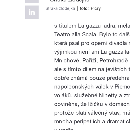
Straka zlodějka
|
foto:
Picryl
s titulem La gazza ladra, mě
Teatro alla Scala. Bylo to da
která psal pro operní divadla n
výjimkou není ani La gazza la
Mnichově, Paříži, Petrohrad
ale s tímto dílem na jevištích
dobře známá pouze předehra.
napoleonských válek v Piemon
vojáků, služebné Ninetty a ztr
obviněna, že lžičku v domác
protože platí válečný stav, má
mnoha peripetiích a dramatic
ukradla…