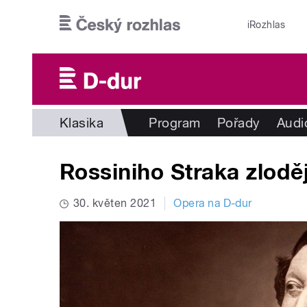
Přejít k hlavnímu obsahu
iRozhlas
Klasika
Program
Pořady
Audi
Rossiniho Straka zlodě
30. květen 2021
Opera na D-dur