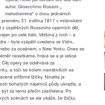
autor, Gioacchino Rossini „
melodramma“ o dvou jednáních
la premiéru 31. května 1817 v milánském
lší z úspěšných Rossiniho operních děl,
ejen po celé Itálii. Většina z nich – a
dra – byla vzápětí uvedena ve Vídni,
ě nebo za oceánem,
v New Yorku. Dnes se
 téměř nesetkáme, hrává se a je velice
 Děj opery se odehrává za
tu, a točí se kolem navrátivších se
acené stříbrné lžičky. Ninetta je
nosti bohatých nájemců půdy ukradla, a
 být za tento přečin zastřelena. Po
kých scénách se ale ukáže, že lžičku