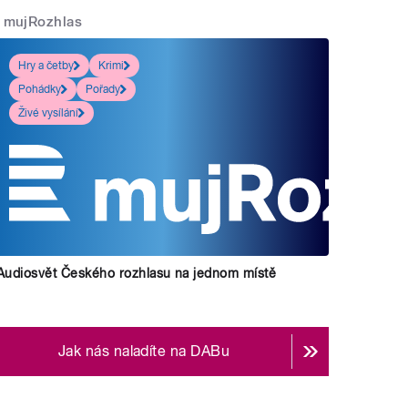
mujRozhlas
Hry a četby
Krimi
Pohádky
Pořady
Živé vysílání
Audiosvět Českého rozhlasu na jednom místě
Jak nás naladíte na DABu