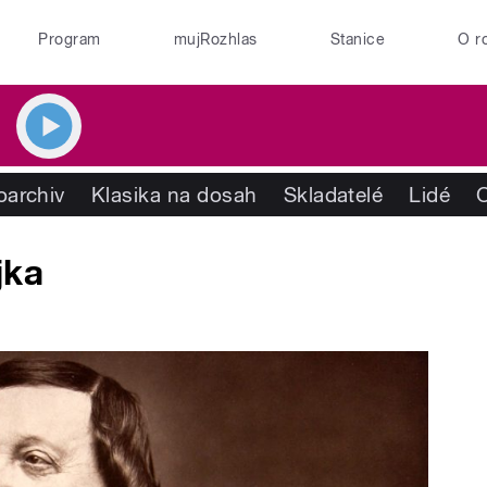
Program
mujRozhlas
Stanice
O r
oarchiv
Klasika na dosah
Skladatelé
Lidé
jka